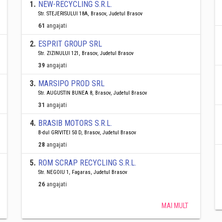
1
.
NEW-RECYCLING S.R.L.
Str. STEJERISULUI 18A, Brasov, Judetul Brasov
61
angajati
2
.
ESPRIT GROUP SRL
Str. ZIZINULUI 121, Brasov, Judetul Brasov
39
angajati
3
.
MARSIPO PROD SRL
Str. AUGUSTIN BUNEA 8, Brasov, Judetul Brasov
31
angajati
4
.
BRASIB MOTORS S.R.L.
B-dul GRIVITEI 50 D, Brasov, Judetul Brasov
28
angajati
5
.
ROM SCRAP RECYCLING S.R.L.
Str. NEGOIU 1, Fagaras, Judetul Brasov
26
angajati
MAI MULT