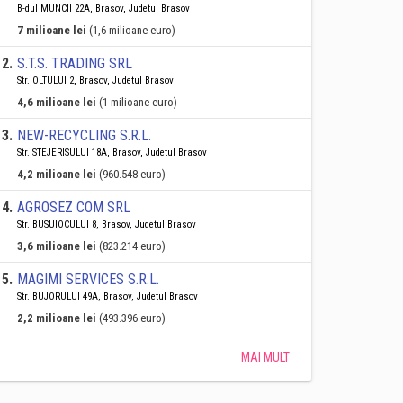
B-dul MUNCII 22A, Brasov, Judetul Brasov
7 milioane lei
(1,6 milioane euro)
2
.
S.T.S. TRADING SRL
Str. OLTULUI 2, Brasov, Judetul Brasov
4,6 milioane lei
(1 milioane euro)
3
.
NEW-RECYCLING S.R.L.
Str. STEJERISULUI 18A, Brasov, Judetul Brasov
4,2 milioane lei
(960.548 euro)
4
.
AGROSEZ COM SRL
Str. BUSUIOCULUI 8, Brasov, Judetul Brasov
3,6 milioane lei
(823.214 euro)
5
.
MAGIMI SERVICES S.R.L.
Str. BUJORULUI 49A, Brasov, Judetul Brasov
2,2 milioane lei
(493.396 euro)
MAI MULT