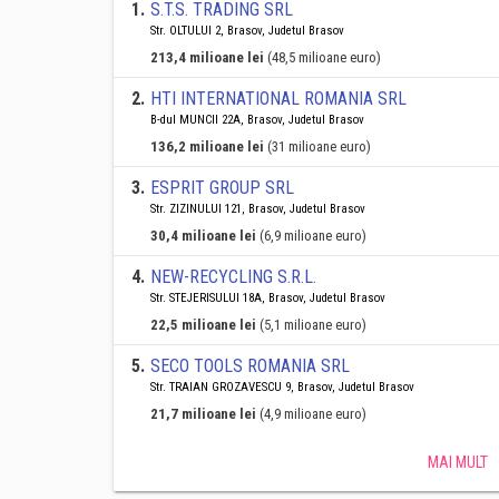
1
.
S.T.S. TRADING SRL
Str. OLTULUI 2, Brasov, Judetul Brasov
213,4 milioane lei
(48,5 milioane euro)
2
.
HTI INTERNATIONAL ROMANIA SRL
B-dul MUNCII 22A, Brasov, Judetul Brasov
136,2 milioane lei
(31 milioane euro)
3
.
ESPRIT GROUP SRL
Str. ZIZINULUI 121, Brasov, Judetul Brasov
30,4 milioane lei
(6,9 milioane euro)
4
.
NEW-RECYCLING S.R.L.
Str. STEJERISULUI 18A, Brasov, Judetul Brasov
22,5 milioane lei
(5,1 milioane euro)
5
.
SECO TOOLS ROMANIA SRL
Str. TRAIAN GROZAVESCU 9, Brasov, Judetul Brasov
21,7 milioane lei
(4,9 milioane euro)
MAI MULT