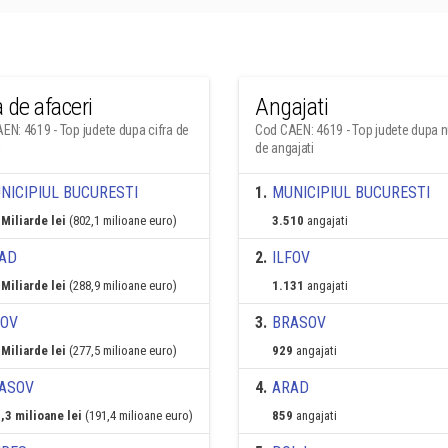
a de afaceri
Angajati
EN: 4619 - Top judete dupa cifra de
Cod CAEN: 4619 - Top judete dupa 
i
de angajati
NICIPIUL BUCURESTI
1
.
MUNICIPIUL BUCURESTI
 Miliarde lei
(802,1 milioane euro)
3.510
angajati
AD
2
.
ILFOV
 Miliarde lei
(288,9 milioane euro)
1.131
angajati
FOV
3
.
BRASOV
 Miliarde lei
(277,5 milioane euro)
929
angajati
ASOV
4
.
ARAD
,3 milioane lei
(191,4 milioane euro)
859
angajati