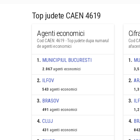
Top judete CAEN 4619
Agenti economici
Cifr
Cod CAEN: 4619 - Top judete dupa numarul
Cod CA
de agenti economici
afacer
1
.
MUNICIPIUL BUCURESTI
1
.
MU
2.067
agenti economici
3,5
2
.
ILFOV
2
.
AR
543
agenti economici
1,3
3
.
BRASOV
3
.
IL
491
agenti economici
1,2
4
.
CLUJ
4
.
BR
431
agenti economici
842