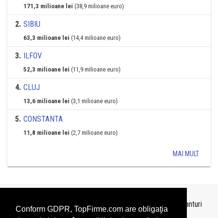
171,3 milioane lei
(38,9 milioane euro)
2
.
SIBIU
63,3 milioane lei
(14,4 milioane euro)
3
.
ILFOV
52,3 milioane lei
(11,9 milioane euro)
4
.
CLUJ
13,6 milioane lei
(3,1 milioane euro)
5
.
CONSTANTA
11,8 milioane lei
(2,7 milioane euro)
MAI MULT
Topurile sunt realizate de
TopFirme
pe baza ultimelor bilanturi
Conform GDPR, TopFirme.com are obligaţia
depuse si au scop informativ.