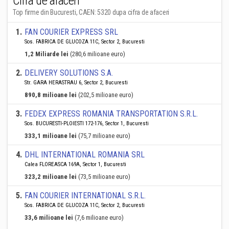
Cifra de afaceri
Top firme din Bucuresti, CAEN: 5320 dupa cifra de afaceri
1
.
FAN COURIER EXPRESS SRL
Sos. FABRICA DE GLUCOZA 11C, Sector 2, Bucuresti
1,2 Miliarde lei
(280,6 milioane euro)
2
.
DELIVERY SOLUTIONS S.A.
Str. GARA HERASTRAU 6, Sector 2, Bucuresti
890,8 milioane lei
(202,5 milioane euro)
3
.
FEDEX EXPRESS ROMANIA TRANSPORTATION S.R.L.
Sos. BUCURESTI-PLOIESTI 172-176, Sector 1, Bucuresti
333,1 milioane lei
(75,7 milioane euro)
4
.
DHL INTERNATIONAL ROMANIA SRL
Calea FLOREASCA 169A, Sector 1, Bucuresti
323,2 milioane lei
(73,5 milioane euro)
5
.
FAN COURIER INTERNATIONAL S.R.L.
Sos. FABRICA DE GLUCOZA 11C, Sector 2, Bucuresti
33,6 milioane lei
(7,6 milioane euro)