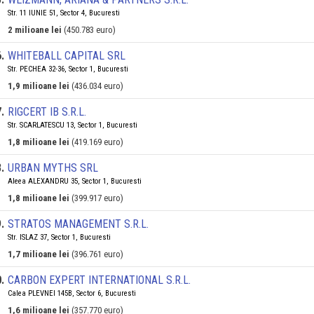
Str. 11 IUNIE 51, Sector 4, Bucuresti
2 milioane lei
(450.783 euro)
6
.
WHITEBALL CAPITAL SRL
Str. PECHEA 32-36, Sector 1, Bucuresti
1,9 milioane lei
(436.034 euro)
7
.
RIGCERT IB S.R.L.
Str. SCARLATESCU 13, Sector 1, Bucuresti
1,8 milioane lei
(419.169 euro)
8
.
URBAN MYTHS SRL
Aleea ALEXANDRU 35, Sector 1, Bucuresti
1,8 milioane lei
(399.917 euro)
9
.
STRATOS MANAGEMENT S.R.L.
Str. ISLAZ 37, Sector 1, Bucuresti
1,7 milioane lei
(396.761 euro)
0
.
CARBON EXPERT INTERNATIONAL S.R.L.
Calea PLEVNEI 145B, Sector 6, Bucuresti
1,6 milioane lei
(357.770 euro)