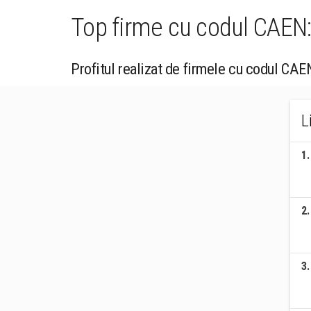
Top firme cu codul CAEN: 
Profitul realizat de firmele cu codul CAE
L
1
.
2
.
3
.