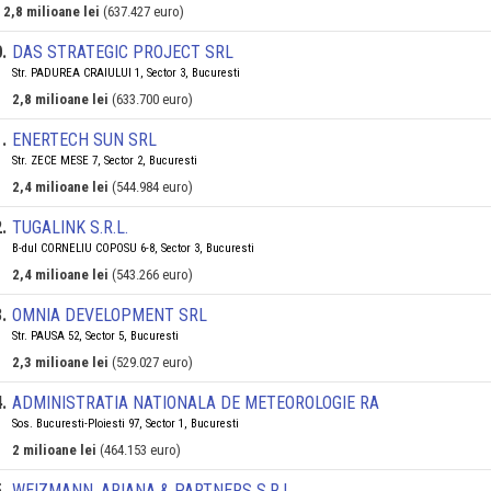
2,8 milioane lei
(637.427 euro)
0
.
DAS STRATEGIC PROJECT SRL
Str. PADUREA CRAIULUI 1, Sector 3, Bucuresti
2,8 milioane lei
(633.700 euro)
1
.
ENERTECH SUN SRL
Str. ZECE MESE 7, Sector 2, Bucuresti
2,4 milioane lei
(544.984 euro)
2
.
TUGALINK S.R.L.
B-dul CORNELIU COPOSU 6-8, Sector 3, Bucuresti
2,4 milioane lei
(543.266 euro)
3
.
OMNIA DEVELOPMENT SRL
Str. PAUSA 52, Sector 5, Bucuresti
2,3 milioane lei
(529.027 euro)
4
.
ADMINISTRATIA NATIONALA DE METEOROLOGIE RA
Sos. Bucuresti-Ploiesti 97, Sector 1, Bucuresti
2 milioane lei
(464.153 euro)
5
.
WEIZMANN, ARIANA & PARTNERS S.R.L.