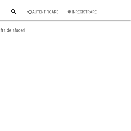
search
AUTENTIFICARE
INREGISTRARE
Cauta o firma
fra de afaceri