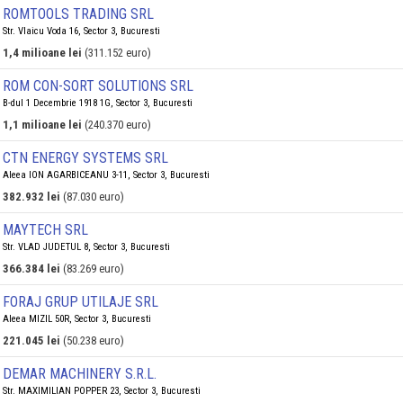
ROMTOOLS TRADING SRL
Str. Vlaicu Voda 16, Sector 3, Bucuresti
1,4 milioane lei
(311.152 euro)
ROM CON-SORT SOLUTIONS SRL
B-dul 1 Decembrie 1918 1G, Sector 3, Bucuresti
1,1 milioane lei
(240.370 euro)
CTN ENERGY SYSTEMS SRL
Aleea ION AGARBICEANU 3-11, Sector 3, Bucuresti
382.932 lei
(87.030 euro)
MAYTECH SRL
Str. VLAD JUDETUL 8, Sector 3, Bucuresti
366.384 lei
(83.269 euro)
FORAJ GRUP UTILAJE SRL
Aleea MIZIL 50R, Sector 3, Bucuresti
221.045 lei
(50.238 euro)
DEMAR MACHINERY S.R.L.
Str. MAXIMILIAN POPPER 23, Sector 3, Bucuresti