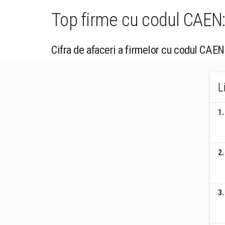
Top firme cu codul CAEN: 
Cifra de afaceri a firmelor cu codul CAEN 
L
1
.
2
.
3
.