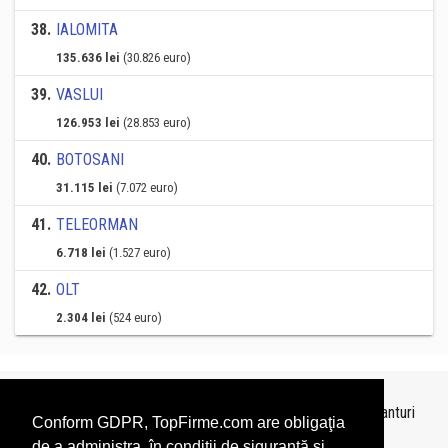
38
.
IALOMITA
135.636 lei
(30.826 euro)
39
.
VASLUI
126.953 lei
(28.853 euro)
40
.
BOTOSANI
31.115 lei
(7.072 euro)
41
.
TELEORMAN
6.718 lei
(1.527 euro)
42
.
OLT
2.304 lei
(524 euro)
Topurile sunt realizate de
TopFirme
pe baza ultimelor bilanturi
Conform GDPR, TopFirme.com are obligaţia
depuse si au scop informativ.
de a administra, în condiţii de siguranţă şi