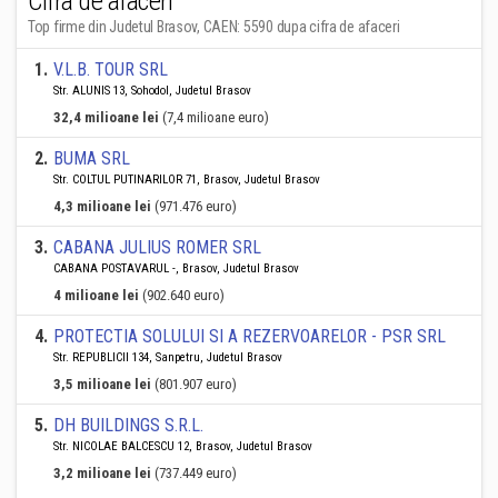
Cifra de afaceri
Top firme din Judetul Brasov, CAEN: 5590 dupa cifra de afaceri
1
.
V.L.B. TOUR SRL
Str. ALUNIS 13, Sohodol, Judetul Brasov
32,4 milioane lei
(7,4 milioane euro)
2
.
BUMA SRL
Str. COLTUL PUTINARILOR 71, Brasov, Judetul Brasov
4,3 milioane lei
(971.476 euro)
3
.
CABANA JULIUS ROMER SRL
CABANA POSTAVARUL -, Brasov, Judetul Brasov
4 milioane lei
(902.640 euro)
4
.
PROTECTIA SOLULUI SI A REZERVOARELOR - PSR SRL
Str. REPUBLICII 134, Sanpetru, Judetul Brasov
3,5 milioane lei
(801.907 euro)
5
.
DH BUILDINGS S.R.L.
Str. NICOLAE BALCESCU 12, Brasov, Judetul Brasov
3,2 milioane lei
(737.449 euro)