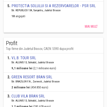
5
.
PROTECTIA SOLULUI SI A REZERVOARELOR - PSR SRL
Str. REPUBLICII 134, Sanpetru, Judetul Brasov
18
angajati
MAI MULT
Profit
Top firme din Judetul Brasov, CAEN: 5590 dupa profit
1
.
V.L.B. TOUR SRL
Str. ALUNIS 13, Sohodol, Judetul Brasov
9,1 milioane lei
(2,1 milioane euro)
2
.
GREEN RESORT BRAN SRL
Str. BRAZILOR F.N., Zarnesti, Judetul Brasov
2 milioane lei
(454.850 euro)
3
.
CLUB VILA BRAN SRL
Str. ALUNIS 13, Sohodol, Judetul Brasov
1,2 milioane lei
(281.678 euro)