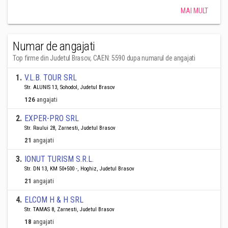
MAI MULT
Numar de angajati
Top firme din Judetul Brasov, CAEN: 5590 dupa numarul de angajati
1
.
V.L.B. TOUR SRL
Str. ALUNIS 13, Sohodol, Judetul Brasov
126
angajati
2
.
EXPER-PRO SRL
Str. Raului 28, Zarnesti, Judetul Brasov
21
angajati
3
.
IONUT TURISM S.R.L.
Str. DN 13, KM 50+500 -, Hoghiz, Judetul Brasov
21
angajati
4
.
ELCOM H & H SRL
Str. TAMAS 8, Zarnesti, Judetul Brasov
18
angajati