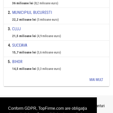
36 milioane lei
(8,2 milioane euro)
2
.
MUNICIPIUL BUCURESTI
22,2 milioane lei
(5 milioane euro)
3
.
CLUJ
21,5 milioane lei
(4,9 milioane euro)
4
.
SUCEAVA
15,7 milioane lei
(3,6 milioane euro)
5
.
BIHOR
14,5 milioane lei
(3,3 milioane euro)
MAI MULT
Topurile sunt realizate de
TopFirme
pe baza ultimelor bilanturi
Conform GDPR, TopFirme.com are obligaţia
depuse si au scop informativ.