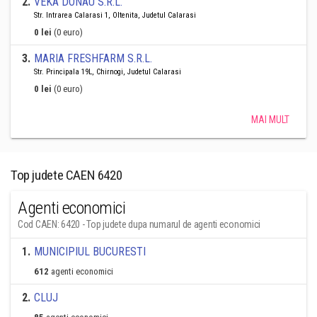
2
.
VEKA DONAU S.R.L.
Str. Intrarea Calarasi 1, Oltenita, Judetul Calarasi
0 lei
(0 euro)
3
.
MARIA FRESHFARM S.R.L.
Str. Principala 19L, Chirnogi, Judetul Calarasi
0 lei
(0 euro)
MAI MULT
Top judete CAEN 6420
Agenti economici
Cod CAEN: 6420 - Top judete dupa numarul de agenti economici
1
.
MUNICIPIUL BUCURESTI
612
agenti economici
2
.
CLUJ