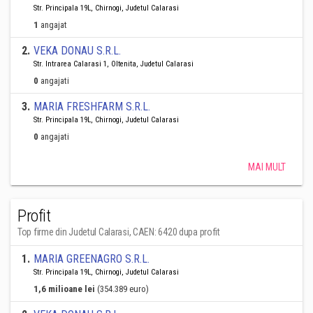
Str. Principala 19L, Chirnogi, Judetul Calarasi
1
angajat
2
.
VEKA DONAU S.R.L.
Str. Intrarea Calarasi 1, Oltenita, Judetul Calarasi
0
angajati
3
.
MARIA FRESHFARM S.R.L.
Str. Principala 19L, Chirnogi, Judetul Calarasi
0
angajati
MAI MULT
Profit
Top firme din Judetul Calarasi, CAEN: 6420 dupa profit
1
.
MARIA GREENAGRO S.R.L.
Str. Principala 19L, Chirnogi, Judetul Calarasi
1,6 milioane lei
(354.389 euro)