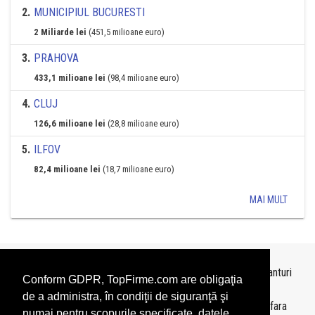
2
.
MUNICIPIUL BUCURESTI
2 Miliarde lei
(451,5 milioane euro)
3
.
PRAHOVA
433,1 milioane lei
(98,4 milioane euro)
4
.
CLUJ
126,6 milioane lei
(28,8 milioane euro)
5
.
ILFOV
82,4 milioane lei
(18,7 milioane euro)
MAI MULT
Topurile sunt realizate de
TopFirme
pe baza ultimelor bilanturi
Conform GDPR, TopFirme.com are obligaţia
depuse si au scop informativ.
de a administra, în condiţii de siguranţă şi
Este interzisa folosirea topurilor fara acordul TopFirme si fara
numai pentru scopurile specificate, datele