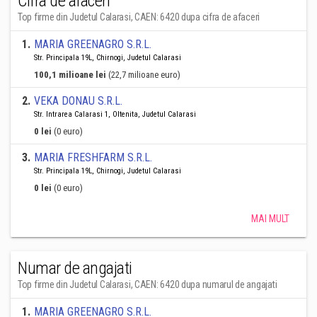
Cifra de afaceri
Top firme din Judetul Calarasi, CAEN: 6420 dupa cifra de afaceri
1
.
MARIA GREENAGRO S.R.L.
Str. Principala 19L, Chirnogi, Judetul Calarasi
100,1 milioane lei
(22,7 milioane euro)
2
.
VEKA DONAU S.R.L.
Str. Intrarea Calarasi 1, Oltenita, Judetul Calarasi
0 lei
(0 euro)
3
.
MARIA FRESHFARM S.R.L.
Str. Principala 19L, Chirnogi, Judetul Calarasi
0 lei
(0 euro)
MAI MULT
Numar de angajati
Top firme din Judetul Calarasi, CAEN: 6420 dupa numarul de angajati
1
.
MARIA GREENAGRO S.R.L.