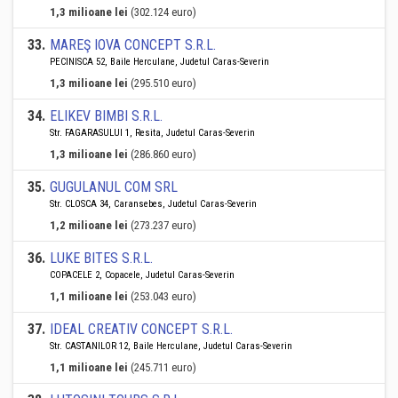
1,3 milioane lei
(302.124 euro)
33
.
MAREŞ IOVA CONCEPT S.R.L.
PECINISCA 52, Baile Herculane, Judetul Caras-Severin
1,3 milioane lei
(295.510 euro)
34
.
ELIKEV BIMBI S.R.L.
Str. FAGARASULUI 1, Resita, Judetul Caras-Severin
1,3 milioane lei
(286.860 euro)
35
.
GUGULANUL COM SRL
Str. CLOSCA 34, Caransebes, Judetul Caras-Severin
1,2 milioane lei
(273.237 euro)
36
.
LUKE BITES S.R.L.
COPACELE 2, Copacele, Judetul Caras-Severin
1,1 milioane lei
(253.043 euro)
37
.
IDEAL CREATIV CONCEPT S.R.L.
Str. CASTANILOR 12, Baile Herculane, Judetul Caras-Severin
1,1 milioane lei
(245.711 euro)