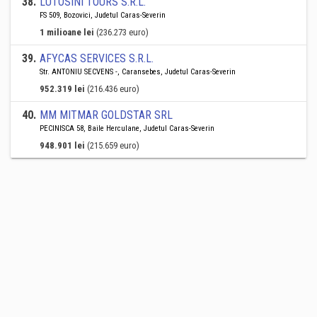
38
.
LUTOSINI TOURS S.R.L.
FS 509, Bozovici, Judetul Caras-Severin
1 milioane lei
(236.273 euro)
39
.
AFYCAS SERVICES S.R.L.
Str. ANTONIU SECVENS -, Caransebes, Judetul Caras-Severin
952.319 lei
(216.436 euro)
40
.
MM MITMAR GOLDSTAR SRL
PECINISCA 58, Baile Herculane, Judetul Caras-Severin
948.901 lei
(215.659 euro)