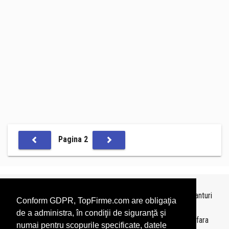
Pagina 2
Topurile sunt realizate de
TopFirme
pe baza ultimelor bilanturi
Conform GDPR, TopFirme.com are obligaţia
depuse si au scop informativ.
de a administra, în condiţii de siguranţă şi
Este interzisa folosirea topurilor fara acordul TopFirme si fara
numai pentru scopurile specificate, datele