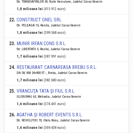
Str. TRANDAFIRILOR 24, Baile Herculane, Judetul Caras-Severin
1,8 milioane lei
(415.912 euro)
22
.
CONSTRUCT ONEL SRL
Str. PELEAGA 10, Resita, Judetul Caras-Severin
1,8 milioane lei
(399.568 euro)
23
.
MUNIR IRFAN CONS S.R.L.
Str. LIBERTATII 3, Resita, Judetul Caras-Severin
1,7 milioane lei
(387.991 euro)
24
.
RESTAURANT CARNAREASA BREBU S.R.L.
DN 58, KM 24+800 ST -, Brebu, Judetul Caras-Severin
1,7 milioane lei
(382.680 euro)
25
.
VRANCUŢA TATA ŞI FIUL S.R.L.
GLOBURAU 63, Mehadia, Judetul Caras-Severin
1,6 milioane lei
(374.441 euro)
26
.
AGATHA ŞI ROBERT EVENTS S.R.L.
Str. REVOLUTIEI 70, Otelu Rosu, Judetul Caras-Severin
1,6 milioane lei
(369.438 euro)