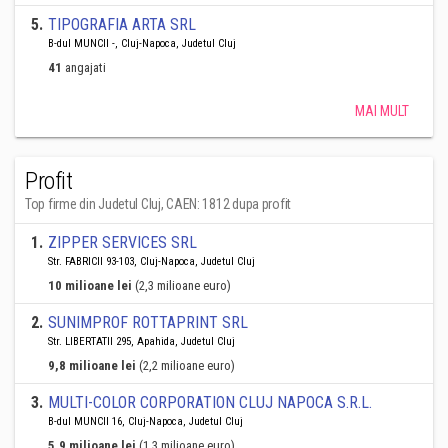
5
.
TIPOGRAFIA ARTA SRL
B-dul MUNCII -, Cluj-Napoca, Judetul Cluj
41
angajati
MAI MULT
Profit
Top firme din Judetul Cluj, CAEN: 1812 dupa profit
1
.
ZIPPER SERVICES SRL
Str. FABRICII 93-103, Cluj-Napoca, Judetul Cluj
10 milioane lei
(2,3 milioane euro)
2
.
SUNIMPROF ROTTAPRINT SRL
Str. LIBERTATII 295, Apahida, Judetul Cluj
9,8 milioane lei
(2,2 milioane euro)
3
.
MULTI-COLOR CORPORATION CLUJ NAPOCA S.R.L.
B-dul MUNCII 16, Cluj-Napoca, Judetul Cluj
5,9 milioane lei
(1,3 milioane euro)