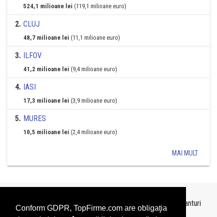
524,1 milioane lei
(119,1 milioane euro)
2
.
CLUJ
48,7 milioane lei
(11,1 milioane euro)
3
.
ILFOV
41,2 milioane lei
(9,4 milioane euro)
4
.
IASI
17,3 milioane lei
(3,9 milioane euro)
5
.
MURES
10,5 milioane lei
(2,4 milioane euro)
MAI MULT
Topurile sunt realizate de
TopFirme
pe baza ultimelor bilanturi
Conform GDPR, TopFirme.com are obligaţia
depuse si au scop informativ.