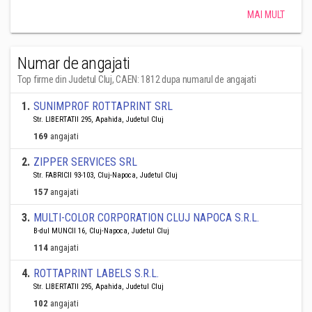
MAI MULT
Numar de angajati
Top firme din Judetul Cluj, CAEN: 1812 dupa numarul de angajati
1
.
SUNIMPROF ROTTAPRINT SRL
Str. LIBERTATII 295, Apahida, Judetul Cluj
169
angajati
2
.
ZIPPER SERVICES SRL
Str. FABRICII 93-103, Cluj-Napoca, Judetul Cluj
157
angajati
3
.
MULTI-COLOR CORPORATION CLUJ NAPOCA S.R.L.
B-dul MUNCII 16, Cluj-Napoca, Judetul Cluj
114
angajati
4
.
ROTTAPRINT LABELS S.R.L.
Str. LIBERTATII 295, Apahida, Judetul Cluj
102
angajati