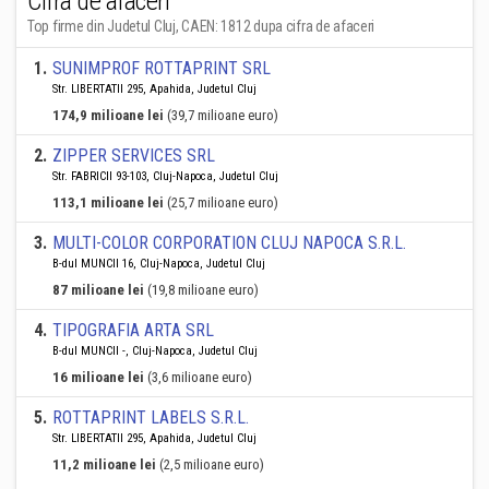
Cifra de afaceri
Top firme din Judetul Cluj, CAEN: 1812 dupa cifra de afaceri
1
.
SUNIMPROF ROTTAPRINT SRL
Str. LIBERTATII 295, Apahida, Judetul Cluj
174,9 milioane lei
(39,7 milioane euro)
2
.
ZIPPER SERVICES SRL
Str. FABRICII 93-103, Cluj-Napoca, Judetul Cluj
113,1 milioane lei
(25,7 milioane euro)
3
.
MULTI-COLOR CORPORATION CLUJ NAPOCA S.R.L.
B-dul MUNCII 16, Cluj-Napoca, Judetul Cluj
87 milioane lei
(19,8 milioane euro)
4
.
TIPOGRAFIA ARTA SRL
B-dul MUNCII -, Cluj-Napoca, Judetul Cluj
16 milioane lei
(3,6 milioane euro)
5
.
ROTTAPRINT LABELS S.R.L.
Str. LIBERTATII 295, Apahida, Judetul Cluj
11,2 milioane lei
(2,5 milioane euro)