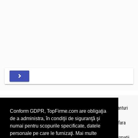
Topurile sunt realizate de
TopFirme
pe baza ultimelor bilanturi
Conform GDPR, TopFirme.com are obligaţia
depuse si au scop informativ.
de a administra, în condiţii de siguranţă şi
Este interzisa folosirea topurilor fara acordul TopFirme si fara
numai pentru scopurile specificate, datele
precizarea sursei.
personale pe care le furnizaţi. Mai multe
Daca doriti sa achizitionati
topuri personalizate
sau informatii