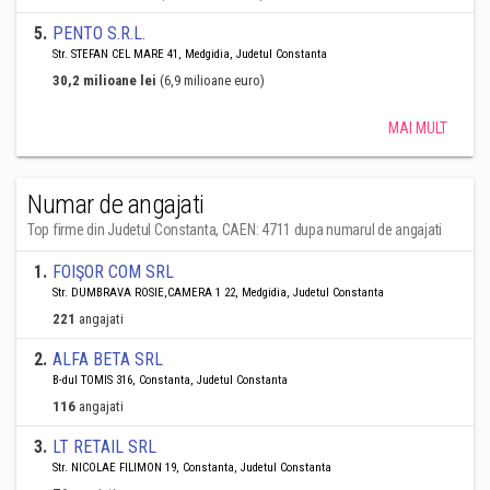
5
.
PENTO S.R.L.
Str. STEFAN CEL MARE 41, Medgidia, Judetul Constanta
30,2 milioane lei
(6,9 milioane euro)
MAI MULT
Numar de angajati
Top firme din Judetul Constanta, CAEN: 4711 dupa numarul de angajati
1
.
FOIŞOR COM SRL
Str. DUMBRAVA ROSIE,CAMERA 1 22, Medgidia, Judetul Constanta
221
angajati
2
.
ALFA BETA SRL
B-dul TOMIS 316, Constanta, Judetul Constanta
116
angajati
3
.
LT RETAIL SRL
Str. NICOLAE FILIMON 19, Constanta, Judetul Constanta