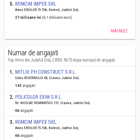
5
.
ROMCIM IMPEX SRL
Aleea EROILOR 75-75A, Bailesti, Judetul Dolj
27 milioane lei
(6,1 milioane euro)
MAI MULT
Numar de angajati
Top firme din Judetul Dolj, CAEN: 4673 dupa numarul de angajati
1
.
MITLIV PH CONSTRUCT S.R.L.
Calea SEVERINULUI 48, Craiova, Judetul Dolj
143
angajati
2
.
POLICOLOR EXIM S.R.L.
Str. NICOLAE ROMANESCU 157, Craiova, Judetul Dolj
66
angajati
3
.
ROMCIM IMPEX SRL
Aleea EROILOR 75-75A, Bailesti, Judetul Dolj
66
angajati