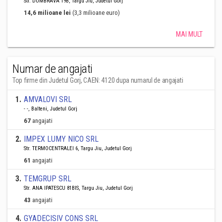
Str. DUMBRAVA 19B, Targu Jiu, Judetul Gorj
14,6 milioane lei
(3,3 milioane euro)
MAI MULT
Numar de angajati
Top firme din Judetul Gorj, CAEN: 4120 dupa numarul de angajati
1
.
AMVALOVI SRL
- -, Balteni, Judetul Gorj
67
angajati
2
.
IMPEX LUMY NICO SRL
Str. TERMOCENTRALEI 6, Targu Jiu, Judetul Gorj
61
angajati
3
.
TEMGRUP SRL
Str. ANA IPATESCU 81BIS, Targu Jiu, Judetul Gorj
43
angajati
4
.
GYADECISIV CONS SRL