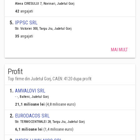
Aleea CIRESULUI 7, Rovinari, Judetul Gorj
42
angajati
5
.
IPPSC SRL
Str. Victoriei 300, Targu Jiu, Judetul Gorj
35
angajati
MAI MULT
Profit
Top firme din Judetul Gorj, CAEN: 4120 dupa profit
1
.
AMVALOVI SRL
- -, Balteni, Judetul Gorj
21,1 milioane lei
(4,8 milioane euro)
2
.
EURODACOS SRL
Str. TERMOCENTRALEI 28, Targu Jiu, Judetul Gorj
6,1 milioane lei
(1,4 milioane euro)