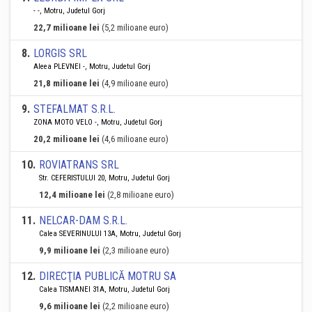
- -, Motru, Judetul Gorj
22,7 milioane lei
(5,2 milioane euro)
8
.
LORGIS SRL
Aleea PLEVNEI -, Motru, Judetul Gorj
21,8 milioane lei
(4,9 milioane euro)
9
.
STEFALMAT S.R.L.
ZONA MOTO VELO -, Motru, Judetul Gorj
20,2 milioane lei
(4,6 milioane euro)
10
.
ROVIATRANS SRL
Str. CEFERISTULUI 20, Motru, Judetul Gorj
12,4 milioane lei
(2,8 milioane euro)
11
.
NELCAR-DAM S.R.L.
Calea SEVERINULUI 13A, Motru, Judetul Gorj
9,9 milioane lei
(2,3 milioane euro)
12
.
DIRECŢIA PUBLICĂ MOTRU SA
Calea TISMANEI 31A, Motru, Judetul Gorj
9,6 milioane lei
(2,2 milioane euro)