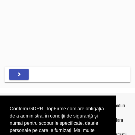
Topurile sunt realizate de
TopFirme
pe baza ultimelor bilanturi
Conform GDPR, TopFirme.com are obligaţia
depuse si au scop informativ.
de a administra, în condiţii de siguranţă şi
Este interzisa folosirea topurilor fara acordul TopFirme si fara
numai pentru scopurile specificate, datele
precizarea sursei.
personale pe care le furnizaţi. Mai multe
Daca doriti sa achizitionati
topuri personalizate
sau informatii