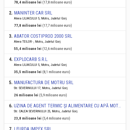
78,4 milioane lei
(17,8 milioane euro)
2
.
MANINTER CAR SRL
Aleea LILIACULUI 5, Motru, Judetul Gorj
77,8 milioane lei
(17,7 milioane euro)
3
.
ABATOR COSTIPROD 2000 SRL
Aleea TEILOR -, Motru, Judetul Gorj
55,4 milioane lei
(12,6 milioane euro)
4
.
EXPLOCARB S.R.L.
Aleea LILIACULUI 5, Motru, Judetul Gorj
35,5 milioane lei
(8,1 milioane euro)
5
.
MANUFACTURA DE MOTRU SRL
Str. SEVERINULUI 17, Motru, Judetul Gorj
26 milioane lei
(5,9 milioane euro)
6
.
UZINA DE AGENT TERMIC ŞI ALIMENTARE CU APĂ MOTRU SA
Str. CALEA SEVERINULUI 25, Motru, Judetul Gorj
23,8 milioane lei
(5,4 milioane euro)
7
.
LEURDA IMPEX SRL