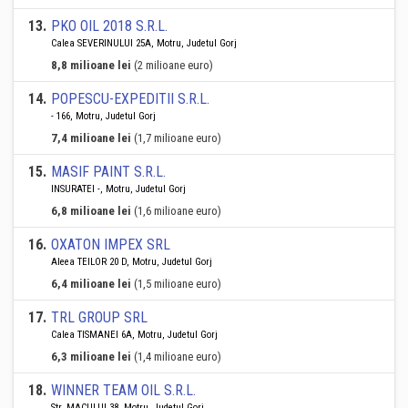
13
.
PKO OIL 2018 S.R.L.
Calea SEVERINULUI 25A, Motru, Judetul Gorj
8,8 milioane lei
(2 milioane euro)
14
.
POPESCU-EXPEDITII S.R.L.
- 166, Motru, Judetul Gorj
7,4 milioane lei
(1,7 milioane euro)
15
.
MASIF PAINT S.R.L.
INSURATEI -, Motru, Judetul Gorj
6,8 milioane lei
(1,6 milioane euro)
16
.
OXATON IMPEX SRL
Aleea TEILOR 20 D, Motru, Judetul Gorj
6,4 milioane lei
(1,5 milioane euro)
17
.
TRL GROUP SRL
Calea TISMANEI 6A, Motru, Judetul Gorj
6,3 milioane lei
(1,4 milioane euro)
18
.
WINNER TEAM OIL S.R.L.
Str. MACULUI 38, Motru, Judetul Gorj