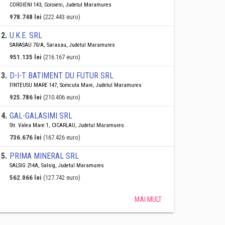
COROIENI 143, Coroieni, Judetul Maramures
978.748 lei
(222.443 euro)
2
.
U.K.E. SRL
SARASAU 70/A, Sarasau, Judetul Maramures
951.135 lei
(216.167 euro)
3
.
D-I-T BATIMENT DU FUTUR SRL
FINTEUSU MARE 147, Somcuta Mare, Judetul Maramures
925.786 lei
(210.406 euro)
4
.
GAL-GALASIMI SRL
Str. Valea Mare 1, CICARLAU, Judetul Maramures
736.676 lei
(167.426 euro)
5
.
PRIMA MINERAL SRL
SALSIG 214A, Salsig, Judetul Maramures
562.066 lei
(127.742 euro)
MAI MULT