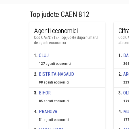
Top judete CAEN 812
Agenti economici
Cifr
Cod CAEN: 812 - Top judete dupa numarul
Cod CA
de agenti economici
afacer
1
.
CLUJ
1
.
DA
127
agenti economici
264
2
.
BISTRITA-NASAUD
2
.
AR
98
agenti economici
223
3
.
BIHOR
3
.
OL
85
agenti economici
179
4
.
PRAHOVA
4
.
MU
51
agenti economici
177