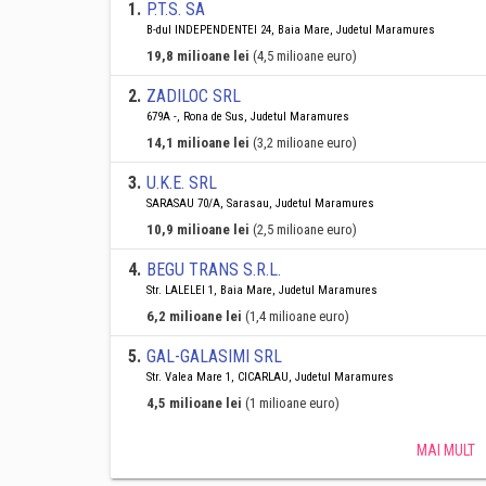
1
.
P.T.S. SA
B-dul INDEPENDENTEI 24, Baia Mare, Judetul Maramures
19,8 milioane lei
(4,5 milioane euro)
2
.
ZADILOC SRL
679A -, Rona de Sus, Judetul Maramures
14,1 milioane lei
(3,2 milioane euro)
3
.
U.K.E. SRL
SARASAU 70/A, Sarasau, Judetul Maramures
10,9 milioane lei
(2,5 milioane euro)
4
.
BEGU TRANS S.R.L.
Str. LALELEI 1, Baia Mare, Judetul Maramures
6,2 milioane lei
(1,4 milioane euro)
5
.
GAL-GALASIMI SRL
Str. Valea Mare 1, CICARLAU, Judetul Maramures
4,5 milioane lei
(1 milioane euro)
MAI MULT