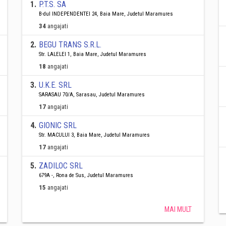
1
.
P.T.S. SA
B-dul INDEPENDENTEI 24, Baia Mare, Judetul Maramures
34
angajati
2
.
BEGU TRANS S.R.L.
Str. LALELEI 1, Baia Mare, Judetul Maramures
18
angajati
3
.
U.K.E. SRL
SARASAU 70/A, Sarasau, Judetul Maramures
17
angajati
4
.
GIONIC SRL
Str. MACULUI 3, Baia Mare, Judetul Maramures
17
angajati
5
.
ZADILOC SRL
679A -, Rona de Sus, Judetul Maramures
15
angajati
MAI MULT