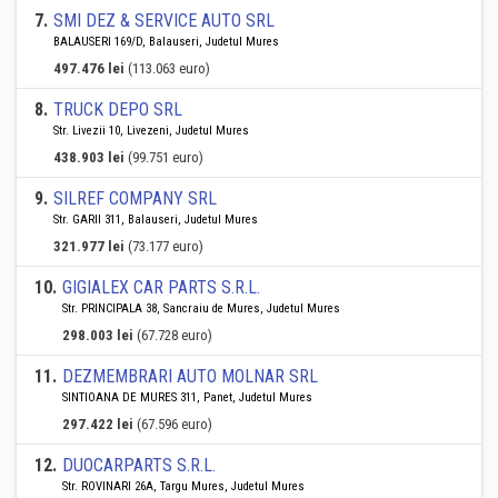
7
.
SMI DEZ & SERVICE AUTO SRL
BALAUSERI 169/D, Balauseri, Judetul Mures
497.476 lei
(113.063 euro)
8
.
TRUCK DEPO SRL
Str. Livezii 10, Livezeni, Judetul Mures
438.903 lei
(99.751 euro)
9
.
SILREF COMPANY SRL
Str. GARII 311, Balauseri, Judetul Mures
321.977 lei
(73.177 euro)
10
.
GIGIALEX CAR PARTS S.R.L.
Str. PRINCIPALA 38, Sancraiu de Mures, Judetul Mures
298.003 lei
(67.728 euro)
11
.
DEZMEMBRARI AUTO MOLNAR SRL
SINTIOANA DE MURES 311, Panet, Judetul Mures
297.422 lei
(67.596 euro)
12
.
DUOCARPARTS S.R.L.
Str. ROVINARI 26A, Targu Mures, Judetul Mures