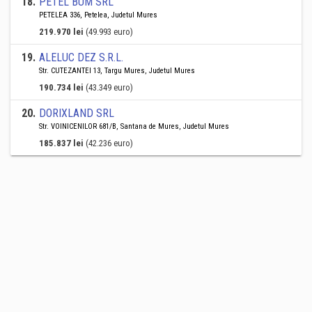
18
.
PETEL BUM SRL
PETELEA 336, Petelea, Judetul Mures
219.970 lei
(49.993 euro)
19
.
ALELUC DEZ S.R.L.
Str. CUTEZANTEI 13, Targu Mures, Judetul Mures
190.734 lei
(43.349 euro)
20
.
DORIXLAND SRL
Str. VOINICENILOR 681/B, Santana de Mures, Judetul Mures
185.837 lei
(42.236 euro)