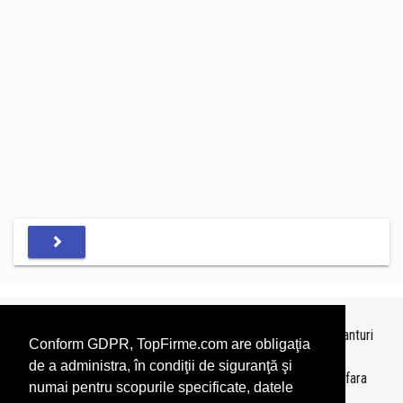
Topurile sunt realizate de
TopFirme
pe baza ultimelor bilanturi
Conform GDPR, TopFirme.com are obligaţia
depuse si au scop informativ.
de a administra, în condiţii de siguranţă şi
Este interzisa folosirea topurilor fara acordul TopFirme si fara
numai pentru scopurile specificate, datele
precizarea sursei.