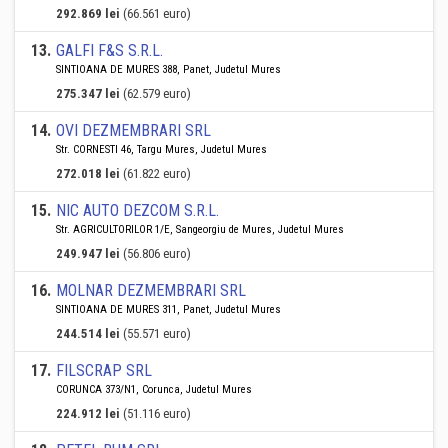
292.869 lei
(66.561 euro)
13
.
GALFI F&S S.R.L.
SINTIOANA DE MURES 388, Panet, Judetul Mures
275.347 lei
(62.579 euro)
14
.
OVI DEZMEMBRARI SRL
Str. CORNESTI 46, Targu Mures, Judetul Mures
272.018 lei
(61.822 euro)
15
.
NIC AUTO DEZCOM S.R.L.
Str. AGRICULTORILOR 1/E, Sangeorgiu de Mures, Judetul Mures
249.947 lei
(56.806 euro)
16
.
MOLNAR DEZMEMBRARI SRL
SINTIOANA DE MURES 311, Panet, Judetul Mures
244.514 lei
(55.571 euro)
17
.
FILSCRAP SRL
CORUNCA 373/N1, Corunca, Judetul Mures
224.912 lei
(51.116 euro)