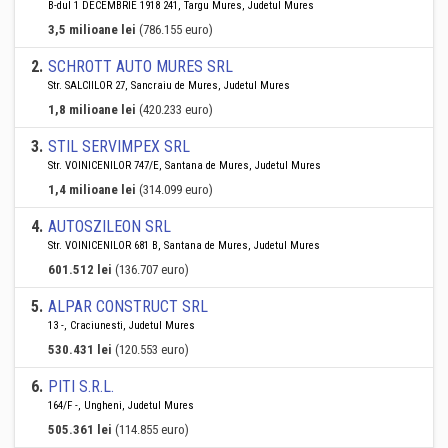
B-dul 1 DECEMBRIE 1918 241, Targu Mures, Judetul Mures
3,5 milioane lei
(786.155 euro)
2
.
SCHROTT AUTO MURES SRL
Str. SALCIILOR 27, Sancraiu de Mures, Judetul Mures
1,8 milioane lei
(420.233 euro)
3
.
STIL SERVIMPEX SRL
Str. VOINICENILOR 747/E, Santana de Mures, Judetul Mures
1,4 milioane lei
(314.099 euro)
4
.
AUTOSZILEON SRL
Str. VOINICENILOR 681 B, Santana de Mures, Judetul Mures
601.512 lei
(136.707 euro)
5
.
ALPAR CONSTRUCT SRL
13 -, Craciunesti, Judetul Mures
530.431 lei
(120.553 euro)
6
.
PITI S.R.L.
164/F -, Ungheni, Judetul Mures
505.361 lei
(114.855 euro)