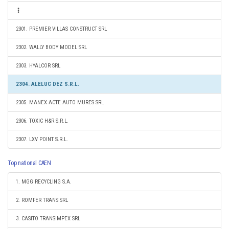
2301. PREMIER VILLAS CONSTRUCT SRL
2302. WALLY BODY MODEL SRL
2303. HYALCOR SRL
2304. ALELUC DEZ S.R.L.
2305. MANEX ACTE AUTO MURES SRL
2306. TOXIC H&R S.R.L.
2307. LXV POINT S.R.L.
Top national CAEN
1. MGG RECYCLING S.A.
2. ROMFER TRANS SRL
3. CASITO TRANSIMPEX SRL