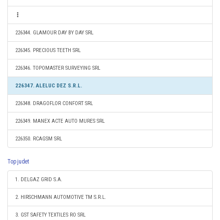
226344. GLAMOUR DAY BY DAY SRL
226345. PRECIOUS TEETH SRL
226346. TOPOMASTER SURVEYING SRL
226347. ALELUC DEZ S.R.L.
226348. DRAGOFLOR CONFORT SRL
226349. MANEX ACTE AUTO MURES SRL
226350. RCAGSM SRL
Top judet
1. DELGAZ GRID S.A.
2. HIRSCHMANN AUTOMOTIVE TM S.R.L.
3. GST SAFETY TEXTILES RO SRL