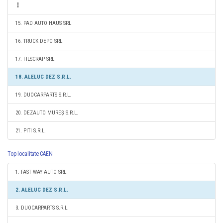
15. PAD AUTO HAUS SRL
16. TRUCK DEPO SRL
17. FILSCRAP SRL
18. ALELUC DEZ S.R.L.
19. DUOCARPARTS S.R.L.
20. DEZAUTO MUREŞ S.R.L.
21. PITI S.R.L.
Top localitate CAEN
1. FAST WAY AUTO SRL
2. ALELUC DEZ S.R.L.
3. DUOCARPARTS S.R.L.