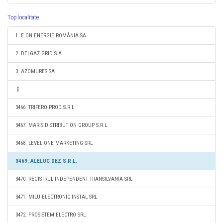
Top localitate
1. E.ON ENERGIE ROMÂNIA SA
2. DELGAZ GRID S.A.
3. AZOMURES SA
3466. TRIFERO PROD S.R.L.
3467. MARIS DISTRIBUTION GROUP S.R.L.
3468. LEVEL ONE MARKETING SRL
3469. ALELUC DEZ S.R.L.
3470. REGISTRUL INDEPENDENT TRANSILVANIA SRL
3471. MILU ELECTRONIC INSTAL SRL
3472. PROSISTEM ELECTRO SRL