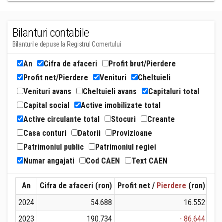
Bilanturi contabile
Bilanturile depuse la Registrul Comertului
An
Cifra de afaceri
Profit brut/Pierdere
Profit net/Pierdere
Venituri
Cheltuieli
Venituri avans
Cheltuieli avans
Capitaluri total
Capital social
Active imobilizate total
Active circulante total
Stocuri
Creante
Casa conturi
Datorii
Provizioane
Patrimoniul public
Patrimoniul regiei
Numar angajati
Cod CAEN
Text CAEN
An
Cifra de afaceri (ron)
Profit net /
Pierdere
(ron)
Ven
2024
54.688
16.552
2023
190.734
- 86.644