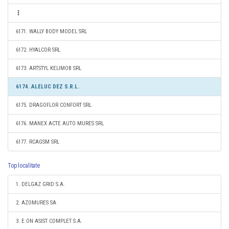
6171. WALLY BODY MODEL SRL
6172. HYALCOR SRL
6173. ARTSTYL KELIMOB SRL
6174. ALELUC DEZ S.R.L.
6175. DRAGOFLOR CONFORT SRL
6176. MANEX ACTE AUTO MURES SRL
6177. RCAGSM SRL
Top localitate
1. DELGAZ GRID S.A.
2. AZOMURES SA
3. E.ON ASIST COMPLET S.A.