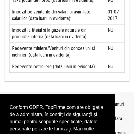
Taxa jocuri de noroc (data luarii in evidenta):
NU
Impozit pe veniturile din salarii si asimilate
01-07-
salariilor (data luarii in evidenta):
2017
Impozit la titeiul si la gazele naturale din
NU
productia interna (data luarii in evidenta):
Redevente miniere/Venituri din concesiuni si
NU
inchirieri (data luarii in evidenta):
Redevente petroliere (data luarii in evidenta):
NU
Topurile sunt realizate de
TopFirme
pe baza ultimelor bilanturi
Conform GDPR, TopFirme.com are obligaţia
depuse si au scop informativ.
de a administra, în condiţii de siguranţă şi
Este interzisa folosirea topurilor fara acordul TopFirme si fara
numai pentru scopurile specificate, datele
precizarea sursei.
personale pe care le furnizaţi. Mai multe
Daca doriti sa achizitionati
topuri personalizate
sau informatii