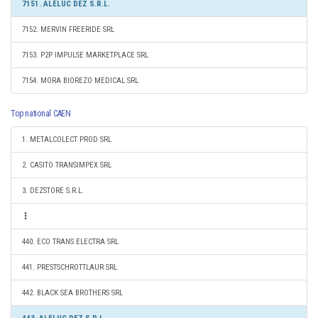
7151. ALELUC DEZ S.R.L.
7152. MERVIN FREERIDE SRL
7153. P2P IMPULSE MARKETPLACE SRL
7154. MORA BIOREZO MEDICAL SRL
Top national CAEN
1. METALCOLECT PROD SRL
2. CASITO TRANSIMPEX SRL
3. DEZSTORE S.R.L.
440. ECO TRANS ELECTRA SRL
441. PRESTSCHROTTLAUR SRL
442. BLACK SEA BROTHERS SRL