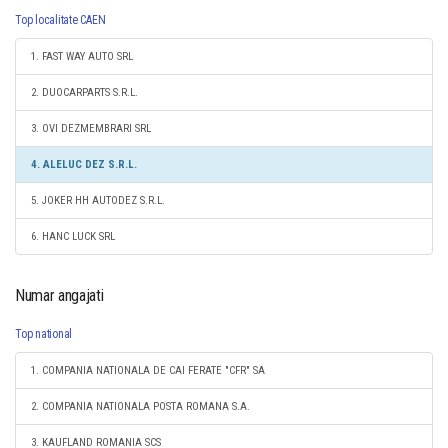
Top localitate CAEN
1. FAST WAY AUTO SRL
2. DUOCARPARTS S.R.L.
3. OVI DEZMEMBRARI SRL
4. ALELUC DEZ S.R.L.
5. JOKER HH AUTODEZ S.R.L.
6. HANC LUCK SRL
Numar angajati
Top national
1. COMPANIA NATIONALA DE CAI FERATE "CFR" SA
2. COMPANIA NATIONALA POSTA ROMANA S.A.
3. KAUFLAND ROMANIA SCS