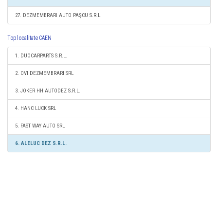
27. DEZMEMBRARI AUTO PAŞCU S.R.L.
Top localitate CAEN
1. DUOCARPARTS S.R.L.
2. OVI DEZMEMBRARI SRL
3. JOKER HH AUTODEZ S.R.L.
4. HANC LUCK SRL
5. FAST WAY AUTO SRL
6. ALELUC DEZ S.R.L.