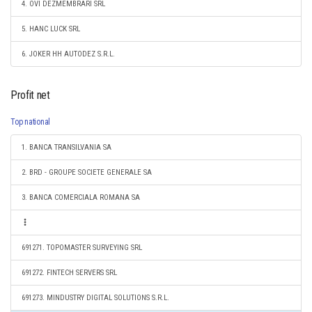
4. OVI DEZMEMBRARI SRL
5. HANC LUCK SRL
6. JOKER HH AUTODEZ S.R.L.
Profit net
Top national
1. BANCA TRANSILVANIA SA
2. BRD - GROUPE SOCIETE GENERALE SA
3. BANCA COMERCIALA ROMANA SA
691271. TOPOMASTER SURVEYING SRL
691272. FINTECH SERVERS SRL
691273. MINDUSTRY DIGITAL SOLUTIONS S.R.L.