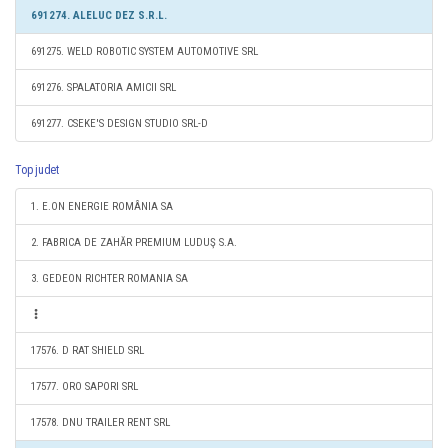
691274. ALELUC DEZ S.R.L.
691275. WELD ROBOTIC SYSTEM AUTOMOTIVE SRL
691276. SPALATORIA AMICII SRL
691277. CSEKE'S DESIGN STUDIO SRL-D
Top judet
1. E.ON ENERGIE ROMÂNIA SA
2. FABRICA DE ZAHĂR PREMIUM LUDUŞ S.A.
3. GEDEON RICHTER ROMANIA SA
17576. D RAT SHIELD SRL
17577. ORO SAPORI SRL
17578. DNU TRAILER RENT SRL