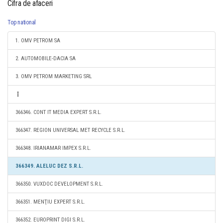
Cifra de afaceri
Top national
1. OMV PETROM SA
2. AUTOMOBILE-DACIA SA
3. OMV PETROM MARKETING SRL
366346. CONT IT MEDIA EXPERT S.R.L.
366347. REGION UNIVERSAL MET RECYCLE S.R.L.
366348. IRIANAMAR IMPEX S.R.L.
366349. ALELUC DEZ S.R.L.
366350. VUXDOC DEVELOPMENT S.R.L.
366351. MENŢIU EXPERT S.R.L.
366352. EUROPRINT DIGI S.R.L.