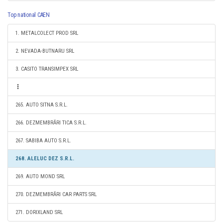
Top national CAEN
1. METALCOLECT PROD SRL
2. NEVADA-BUTNARU SRL
3. CASITO TRANSIMPEX SRL
265. AUTO SITNA S.R.L.
266. DEZMEMBRĂRI TICA S.R.L.
267. SABIBA AUTO S.R.L.
268. ALELUC DEZ S.R.L.
269. AUTO MOND SRL
270. DEZMEMBRĂRI CAR PARTS SRL
271. DORIXLAND SRL