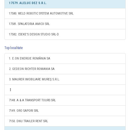
17579. ALELUC DEZ S.R.L.
17580. WELD ROBOTIC SYSTEM AUTOMOTIVE SRL
17581. SPALATORIA AMICII SRL
17582. CSEKE'S DESIGN STUDIO SRL-D
Top localitate
1. E.ON ENERGIE ROMÂNIA SA
2. GEDEON RICHTER ROMANIA SA
3. MAURER IMOBILIARE MUREŞ S.R.L.
7148. A & A TRANSPORT TOURS SRL
7149. ORO SAPORI SRL
7150. DNU TRAILER RENT SRL