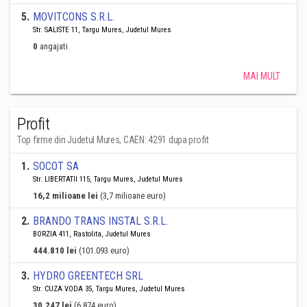
5
.
MOVITCONS S.R.L.
Str. SALISTE 11, Targu Mures, Judetul Mures
0
angajati
MAI MULT
Profit
Top firme din Judetul Mures, CAEN: 4291 dupa profit
1
.
SOCOT SA
Str. LIBERTATII 115, Targu Mures, Judetul Mures
16,2 milioane lei
(3,7 milioane euro)
2
.
BRANDO TRANS INSTAL S.R.L.
BORZIA 411, Rastolita, Judetul Mures
444.810 lei
(101.093 euro)
3
.
HYDRO GREENTECH SRL
Str. CUZA VODA 35, Targu Mures, Judetul Mures
30.247 lei
(6.874 euro)