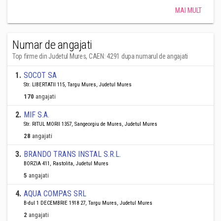
MAI MULT
Numar de angajati
Top firme din Judetul Mures, CAEN: 4291 dupa numarul de angajati
1
.
SOCOT SA
Str. LIBERTATII 115, Targu Mures, Judetul Mures
170
angajati
2
.
MIF S.A.
Str. RITUL MORII 1357, Sangeorgiu de Mures, Judetul Mures
28
angajati
3
.
BRANDO TRANS INSTAL S.R.L.
BORZIA 411, Rastolita, Judetul Mures
5
angajati
4
.
AQUA COMPAS SRL
B-dul 1 DECEMBRIE 1918 27, Targu Mures, Judetul Mures
2
angajati