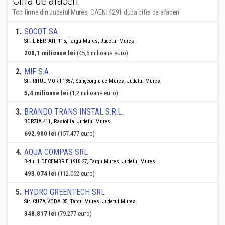
Cifra de afaceri
Top firme din Judetul Mures, CAEN: 4291 dupa cifra de afaceri
1
.
SOCOT SA
Str. LIBERTATII 115, Targu Mures, Judetul Mures
200,1 milioane lei
(45,5 milioane euro)
2
.
MIF S.A.
Str. RITUL MORII 1357, Sangeorgiu de Mures, Judetul Mures
5,4 milioane lei
(1,2 milioane euro)
3
.
BRANDO TRANS INSTAL S.R.L.
BORZIA 411, Rastolita, Judetul Mures
692.900 lei
(157.477 euro)
4
.
AQUA COMPAS SRL
B-dul 1 DECEMBRIE 1918 27, Targu Mures, Judetul Mures
493.074 lei
(112.062 euro)
5
.
HYDRO GREENTECH SRL
Str. CUZA VODA 35, Targu Mures, Judetul Mures
348.817 lei
(79.277 euro)