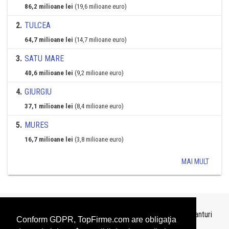
86,2 milioane lei
(19,6 milioane euro)
2
.
TULCEA
64,7 milioane lei
(14,7 milioane euro)
3
.
SATU MARE
40,6 milioane lei
(9,2 milioane euro)
4
.
GIURGIU
37,1 milioane lei
(8,4 milioane euro)
5
.
MURES
16,7 milioane lei
(3,8 milioane euro)
MAI MULT
Topurile sunt realizate de
TopFirme
pe baza ultimelor bilanturi
Conform GDPR, TopFirme.com are obligaţia
depuse si au scop informativ.