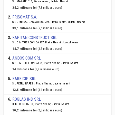
Str. MARATEI 116, Piatra Neamt, Judetul Neamt
34,2 milioane lei
(7,8 milioane euro)
2
.
FRISOMAT S.A.
Str. GENERAL DASCALESCU 324, Piatra Neamt, Judetul Neamt
33,1 milioane lei
(7,5 milioane euro)
3
.
KAPITAN CONSTRUCT SRL
Str. DIMITRIE LEONIDA 157, Piatra Neamt, Judetul Neamt
14,7 milioane lei
(3,3 milioane euro)
4
.
ANDOS COM SRL
Str. DIMITRIE LEONIDA 64, Piatra Neamt, Judetul Neamt
14 milioane lei
(3,2 milioane euro)
5
.
BARBICIP SRL
Str. PETRU RARES -, Piatra Neamt, Judetul Neamt
13,5 milioane lei
(3,1 milioane euro)
6
.
ROGLAS IND SRL
B-dul DECEBAL 34, Piatra Neamt, Judetul Neamt
10,2 milioane lei
(2,3 milioane euro)