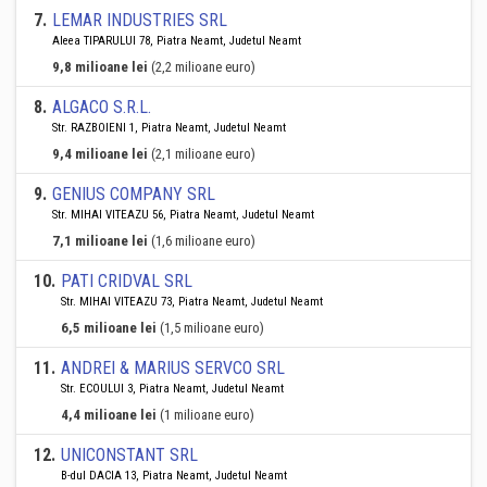
7
.
LEMAR INDUSTRIES SRL
Aleea TIPARULUI 78, Piatra Neamt, Judetul Neamt
9,8 milioane lei
(2,2 milioane euro)
8
.
ALGACO S.R.L.
Str. RAZBOIENI 1, Piatra Neamt, Judetul Neamt
9,4 milioane lei
(2,1 milioane euro)
9
.
GENIUS COMPANY SRL
Str. MIHAI VITEAZU 56, Piatra Neamt, Judetul Neamt
7,1 milioane lei
(1,6 milioane euro)
10
.
PATI CRIDVAL SRL
Str. MIHAI VITEAZU 73, Piatra Neamt, Judetul Neamt
6,5 milioane lei
(1,5 milioane euro)
11
.
ANDREI & MARIUS SERVCO SRL
Str. ECOULUI 3, Piatra Neamt, Judetul Neamt
4,4 milioane lei
(1 milioane euro)
12
.
UNICONSTANT SRL
B-dul DACIA 13, Piatra Neamt, Judetul Neamt