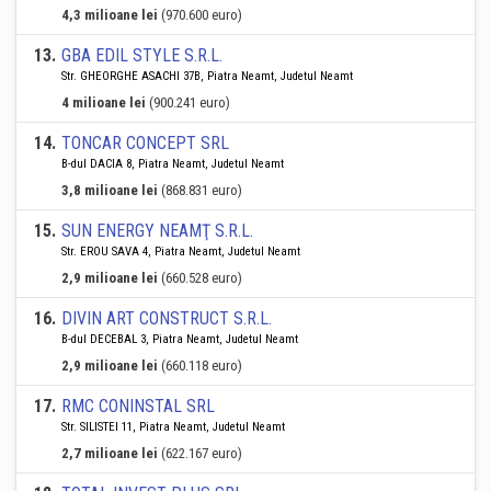
4,3 milioane lei
(970.600 euro)
13
.
GBA EDIL STYLE S.R.L.
Str. GHEORGHE ASACHI 37B, Piatra Neamt, Judetul Neamt
4 milioane lei
(900.241 euro)
14
.
TONCAR CONCEPT SRL
B-dul DACIA 8, Piatra Neamt, Judetul Neamt
3,8 milioane lei
(868.831 euro)
15
.
SUN ENERGY NEAMŢ S.R.L.
Str. EROU SAVA 4, Piatra Neamt, Judetul Neamt
2,9 milioane lei
(660.528 euro)
16
.
DIVIN ART CONSTRUCT S.R.L.
B-dul DECEBAL 3, Piatra Neamt, Judetul Neamt
2,9 milioane lei
(660.118 euro)
17
.
RMC CONINSTAL SRL
Str. SILISTEI 11, Piatra Neamt, Judetul Neamt
2,7 milioane lei
(622.167 euro)