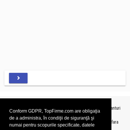
Topurile sunt realizate de
TopFirme
pe baza ultimelor bilanturi
Conform GDPR, TopFirme.com are obligaţia
depuse si au scop informativ.
de a administra, în condiţii de siguranţă şi
Este interzisa folosirea topurilor fara acordul TopFirme si fara
numai pentru scopurile specificate, datele
precizarea sursei.