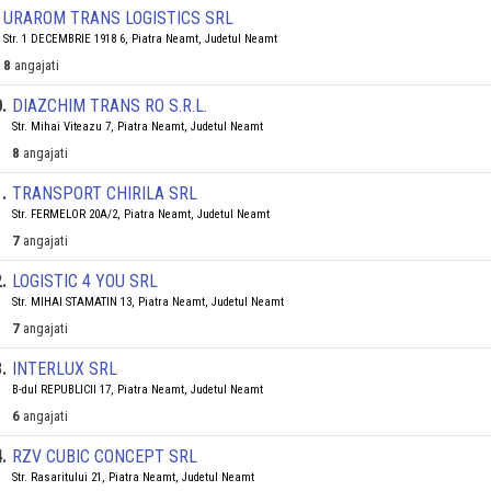
URAROM TRANS LOGISTICS SRL
Str. 1 DECEMBRIE 1918 6, Piatra Neamt, Judetul Neamt
8
angajati
0
.
DIAZCHIM TRANS RO S.R.L.
Str. Mihai Viteazu 7, Piatra Neamt, Judetul Neamt
8
angajati
1
.
TRANSPORT CHIRILA SRL
Str. FERMELOR 20A/2, Piatra Neamt, Judetul Neamt
7
angajati
2
.
LOGISTIC 4 YOU SRL
Str. MIHAI STAMATIN 13, Piatra Neamt, Judetul Neamt
7
angajati
3
.
INTERLUX SRL
B-dul REPUBLICII 17, Piatra Neamt, Judetul Neamt
6
angajati
4
.
RZV CUBIC CONCEPT SRL
Str. Rasaritului 21, Piatra Neamt, Judetul Neamt