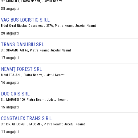
Str. MUNCII 1, Piatra Neamt, Judetul Neamt
38
angajati
VAG-BUS LOGISTIC S.R.L.
B-dul G-ral Nicolae Dascalescu 397A, Piatra Neamt, Judetul Neamt
28
angajati
TRANS DANUBIU SRL
Str. STRAMUTATI 68, Piatra Neamt, Judetul Neamt
17
angajati
NEAMŢ FOREST SRL
B-dul TRAIAN -, Piatra Neamt, Judetul Neamt
16
angajati
DUO CRIS SRL
Str. MARATEI 100, Piatra Neamt, Judetul Neamt
15
angajati
CONSTALEX TRANS S.R.L.
Str. DR. GHEORGHE IACOMI -, Piatra Neamt, Judetul Neamt
11
angajati