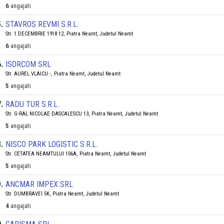
6
angajati
5
.
STAVROS REVMI S.R.L.
Str. 1 DECEMBRIE 1918 12, Piatra Neamt, Judetul Neamt
6
angajati
6
.
ISORCOM SRL
Str. AUREL VLAICU -, Piatra Neamt, Judetul Neamt
5
angajati
7
.
RADU TUR S.R.L.
Str. G-RAL NICOLAE DASCALESCU 13, Piatra Neamt, Judetul Neamt
5
angajati
8
.
NISCO PARK LOGISTIC S.R.L.
Str. CETATEA NEAMTULUI 106A, Piatra Neamt, Judetul Neamt
5
angajati
9
.
ANCMAR IMPEX SRL
Str. DUMBRAVEI 5K, Piatra Neamt, Judetul Neamt
4
angajati