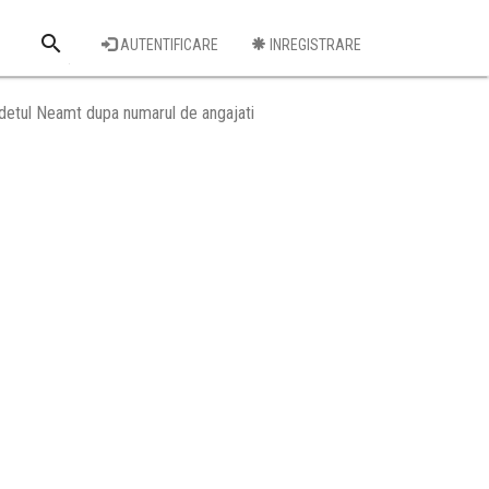
search
AUTENTIFICARE
INREGISTRARE
Cauta o firma
detul Neamt dupa numarul de angajati