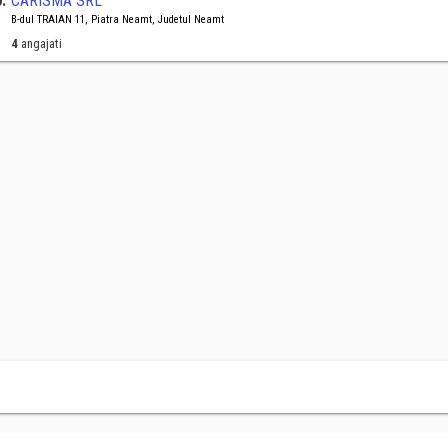
0
.
CARISMA SRL
B-dul TRAIAN 11, Piatra Neamt, Judetul Neamt
4
angajati