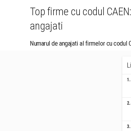
Top firme cu codul CAEN
angajati
Numarul de angajati al firmelor cu codul
L
1
.
2
.
3
.