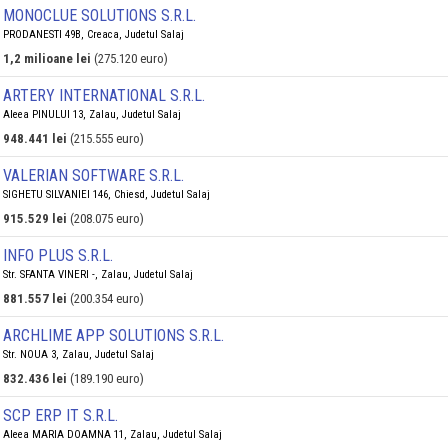
MONOCLUE SOLUTIONS S.R.L.
PRODANESTI 49B, Creaca, Judetul Salaj
1,2 milioane lei
(275.120 euro)
ARTERY INTERNATIONAL S.R.L.
Aleea PINULUI 13, Zalau, Judetul Salaj
948.441 lei
(215.555 euro)
VALERIAN SOFTWARE S.R.L.
SIGHETU SILVANIEI 146, Chiesd, Judetul Salaj
915.529 lei
(208.075 euro)
INFO PLUS S.R.L.
Str. SFANTA VINERI -, Zalau, Judetul Salaj
881.557 lei
(200.354 euro)
ARCHLIME APP SOLUTIONS S.R.L.
Str. NOUA 3, Zalau, Judetul Salaj
832.436 lei
(189.190 euro)
SCP ERP IT S.R.L.
Aleea MARIA DOAMNA 11, Zalau, Judetul Salaj