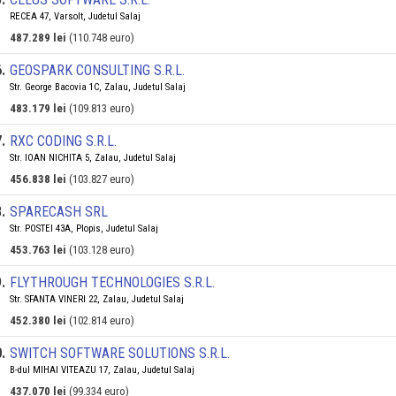
RECEA 47, Varsolt, Judetul Salaj
487.289 lei
(110.748 euro)
6
.
GEOSPARK CONSULTING S.R.L.
Str. George Bacovia 1C, Zalau, Judetul Salaj
483.179 lei
(109.813 euro)
7
.
RXC CODING S.R.L.
Str. IOAN NICHITA 5, Zalau, Judetul Salaj
456.838 lei
(103.827 euro)
8
.
SPARECASH SRL
Str. POSTEI 43A, Plopis, Judetul Salaj
453.763 lei
(103.128 euro)
9
.
FLYTHROUGH TECHNOLOGIES S.R.L.
Str. SFANTA VINERI 22, Zalau, Judetul Salaj
452.380 lei
(102.814 euro)
0
.
SWITCH SOFTWARE SOLUTIONS S.R.L.
B-dul MIHAI VITEAZU 17, Zalau, Judetul Salaj
437.070 lei
(99.334 euro)