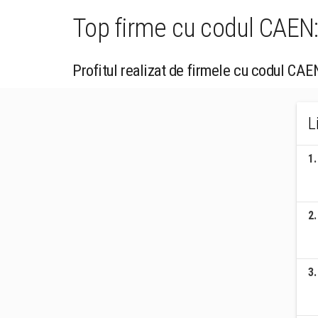
Top firme cu codul CAEN: 
Profitul realizat de firmele cu codul CAEN
L
1
.
2
.
3
.