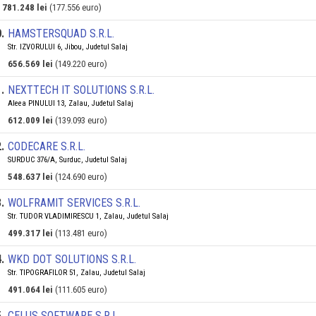
781.248 lei
(177.556 euro)
0
.
HAMSTERSQUAD S.R.L.
Str. IZVORULUI 6, Jibou, Judetul Salaj
656.569 lei
(149.220 euro)
1
.
NEXTTECH IT SOLUTIONS S.R.L.
Aleea PINULUI 13, Zalau, Judetul Salaj
612.009 lei
(139.093 euro)
2
.
CODECARE S.R.L.
SURDUC 376/A, Surduc, Judetul Salaj
548.637 lei
(124.690 euro)
3
.
WOLFRAMIT SERVICES S.R.L.
Str. TUDOR VLADIMIRESCU 1, Zalau, Judetul Salaj
499.317 lei
(113.481 euro)
4
.
WKD DOT SOLUTIONS S.R.L.
Str. TIPOGRAFILOR 51, Zalau, Judetul Salaj
491.064 lei
(111.605 euro)
5
.
CELUS SOFTWARE S.R.L.