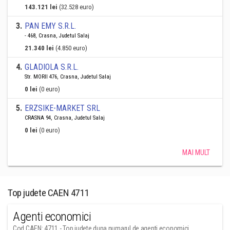
143.121 lei
(32.528 euro)
3
.
PAN EMY S.R.L.
- 468, Crasna, Judetul Salaj
21.340 lei
(4.850 euro)
4
.
GLADIOLA S.R.L.
Str. MORII 476, Crasna, Judetul Salaj
0 lei
(0 euro)
5
.
ERZSIKE-MARKET SRL
CRASNA 94, Crasna, Judetul Salaj
0 lei
(0 euro)
MAI MULT
Top judete CAEN 4711
Agenti economici
Cod CAEN: 4711 - Top judete dupa numarul de agenti economici