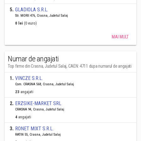
5
.
GLADIOLA S.R.L.
Str. MORII 476, Crasna, Judetul Salaj
0 lei
(0 euro)
MAI MULT
Numar de angajati
Top firme din Crasna, Judetul Salaj, CAEN: 4711 dupa numarul de angajati
1
.
VINCZE S.R.L.
Com. CRASNA 568, Crasna, Judetul Salaj
23
angajati
2
.
ERZSIKE-MARKET SRL
CRASNA 94, Crasna, Judetul Salaj
4
angajati
3
.
RONET MIXT S.R.L.
RATIN 55, Crasna, Judetul Salaj