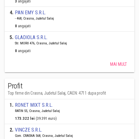
3
angajati
4
.
PAN EMY S.R.L.
- 468, Crasna, Judetul Salaj
0
angajati
5
.
GLADIOLA S.R.L.
Str. MORII 476, Crasna, Judetul Salaj
0
angajati
MAI MULT
Profit
Top firme din Crasna, Judetul Salaj, CAEN: 4711 dupa profit
1
.
RONET MIXT S.R.L.
RATIN 55, Crasna, Judetul Salaj
173.322 lei
(39.391 euro)
2
.
VINCZE S.R.L.
Com. CRASNA 568, Crasna, Judetul Salaj