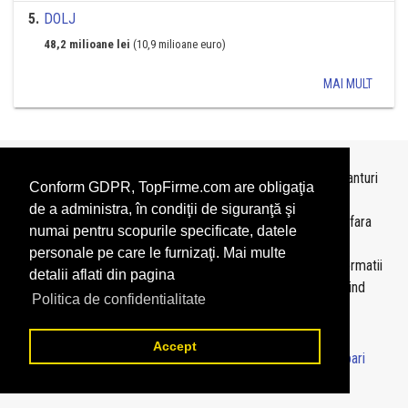
5
.
DOLJ
48,2 milioane lei
(10,9 milioane euro)
MAI MULT
Topurile sunt realizate de
TopFirme
pe baza ultimelor bilanturi
Conform GDPR, TopFirme.com are obligaţia
depuse si au scop informativ.
de a administra, în condiţii de siguranţă şi
Este interzisa folosirea topurilor fara acordul TopFirme si fara
numai pentru scopurile specificate, datele
precizarea sursei.
personale pe care le furnizaţi. Mai multe
Daca doriti sa achizitionati
topuri personalizate
sau informatii
detalii aflati din pagina
despre agentii economici va rugam sa ne contactati folosind
Politica de confidentialitate
sectiunea
Contact
Accept
© 2026 - TopFirme -
Termeni si conditii
-
Contact
-
Intrebari
frecvente