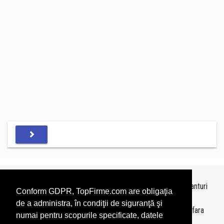
Topurile sunt realizate de
TopFirme
pe baza ultimelor bilanturi
Conform GDPR, TopFirme.com are obligaţia
depuse si au scop informativ.
de a administra, în condiţii de siguranţă şi
Este interzisa folosirea topurilor fara acordul TopFirme si fara
numai pentru scopurile specificate, datele
precizarea sursei.