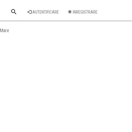
search
AUTENTIFICARE
INREGISTRARE
Cauta o firma
 Mare