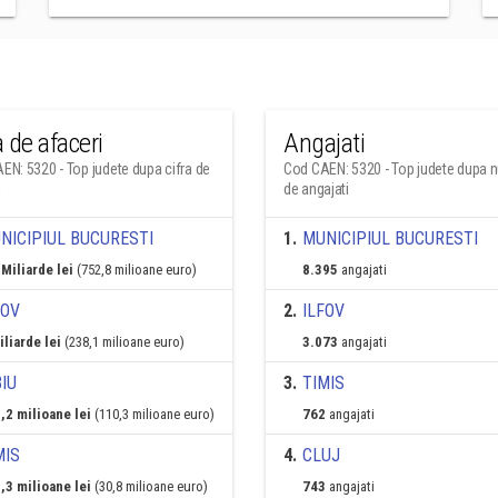
a de afaceri
Angajati
EN: 5320 - Top judete dupa cifra de
Cod CAEN: 5320 - Top judete dupa 
i
de angajati
NICIPIUL BUCURESTI
1
.
MUNICIPIUL BUCURESTI
 Miliarde lei
(752,8 milioane euro)
8.395
angajati
FOV
2
.
ILFOV
iliarde lei
(238,1 milioane euro)
3.073
angajati
BIU
3
.
TIMIS
,2 milioane lei
(110,3 milioane euro)
762
angajati
MIS
4
.
CLUJ
,3 milioane lei
(30,8 milioane euro)
743
angajati