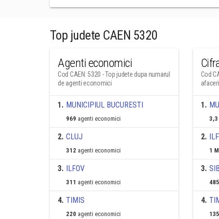
Top judete CAEN 5320
Agenti economici
Cifr
Cod CAEN: 5320 - Top judete dupa numarul
Cod CA
de agenti economici
afacer
1
.
MUNICIPIUL BUCURESTI
1
.
MU
969
agenti economici
3,3
2
.
CLUJ
2
.
IL
312
agenti economici
1 M
3
.
ILFOV
3
.
SI
311
agenti economici
485
4
.
TIMIS
4
.
TI
220
agenti economici
135