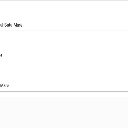
tul Satu Mare
re
u Mare