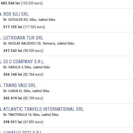
683.560 lei
(155.355 euro)
0
.
ROX IULI SRL
Str. GUTUILOR 31E, Sibiu, Judetul Sibiu
517.155 lei
(117.535 euro)
1
.
LOTRIOARA TUR SRL
Str. NICOLAE BALCESCU 131, Talmaciu, Judetul Sibiu
397.342 lei
(90.305 euro)
2
.
55 C COMPANY S.R.L.
Str. OASULUI 3, Sibiu, Judetul Sibiu
364.160 lei
(82.764 euro)
3
.
TRANS VASI SRL
Str. LUNGA 61, Sibiu, Judetul Sibiu
363.919 lei
(82.709 euro)
4
.
ATLANTIC TRAVELS INTERNATIONAL SRL
Str. TRACTORULUI 14, Sibiu, Judetul Sibiu
298.551 lei
(67.853 euro)
5
.
LUKAFLO 2021 S.R.L.