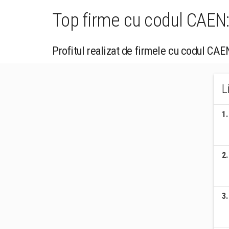
Top firme cu codul CAEN: 
Profitul realizat de firmele cu codul CAEN
L
1
.
2
.
3
.