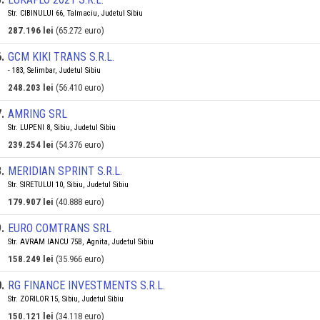
Str. CIBINULUI 66, Talmaciu, Judetul Sibiu
287.196 lei
(65.272 euro)
6
.
GCM KIKI TRANS S.R.L.
- 183, Selimbar, Judetul Sibiu
248.203 lei
(56.410 euro)
7
.
AMRING SRL
Str. LUPENI 8, Sibiu, Judetul Sibiu
239.254 lei
(54.376 euro)
8
.
MERIDIAN SPRINT S.R.L.
Str. SIRETULUI 10, Sibiu, Judetul Sibiu
179.907 lei
(40.888 euro)
9
.
EURO COMTRANS SRL
Str. AVRAM IANCU 75B, Agnita, Judetul Sibiu
158.249 lei
(35.966 euro)
0
.
RG FINANCE INVESTMENTS S.R.L.
Str. ZORILOR 15, Sibiu, Judetul Sibiu
150.121 lei
(34.118 euro)