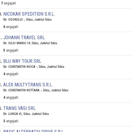
7
angajati
0
.
NICOKAR SPEDITION S.R.L.
Str. OGORULUI -, Sibiu, Judetul Sibiu
6
angajati
1
.
JOHANN TRAVEL SRL
Str. IULIU MANIU 14, Sibiu, Judetul Sibiu
5
angajati
2
.
BLU WAY TOUR SRL
Str. CONSTANTIN NOICA -, Sibiu, Judetul Sibiu
4
angajati
3
.
ALEX MULTYTRANS S.R.L.
Str. CONSTANTIN NOTTARA -, Sibiu, Judetul Sibiu
4
angajati
4
.
TRANS VASI SRL
Str. LUNGA 61, Sibiu, Judetul Sibiu
3
angajati
5
.
BASIC ALTERNATIV DRIVE S.R.L.