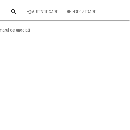
search
AUTENTIFICARE
INREGISTRARE
Cauta o firma
marul de angajati