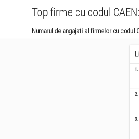
Top firme cu codul CAEN: 
Numarul de angajati al firmelor cu codul 
L
1
.
2
.
3
.