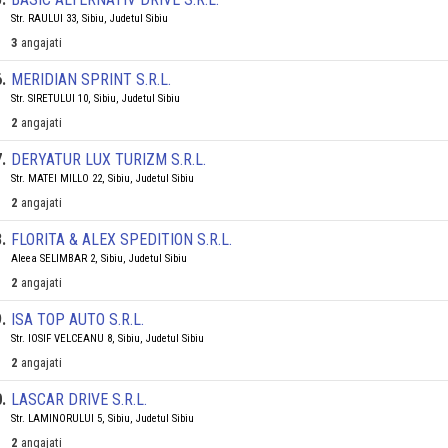
Str. RAULUI 33, Sibiu, Judetul Sibiu
3
angajati
6
.
MERIDIAN SPRINT S.R.L.
Str. SIRETULUI 10, Sibiu, Judetul Sibiu
2
angajati
7
.
DERYATUR LUX TURIZM S.R.L.
Str. MATEI MILLO 22, Sibiu, Judetul Sibiu
2
angajati
8
.
FLORITA & ALEX SPEDITION S.R.L.
Aleea SELIMBAR 2, Sibiu, Judetul Sibiu
2
angajati
9
.
ISA TOP AUTO S.R.L.
Str. IOSIF VELCEANU 8, Sibiu, Judetul Sibiu
2
angajati
0
.
LASCAR DRIVE S.R.L.
Str. LAMINORULUI 5, Sibiu, Judetul Sibiu
2
angajati