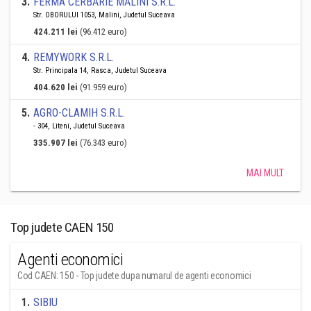
3
.
FERMA CERBĂRIE MĂLINI S.R.L.
Str. OBORULUI 1053, Malini, Judetul Suceava
424.211 lei
(96.412 euro)
4
.
REMYWORK S.R.L.
Str. Principala 14, Rasca, Judetul Suceava
404.620 lei
(91.959 euro)
5
.
AGRO-CLAMIH S.R.L.
- 304, Liteni, Judetul Suceava
335.907 lei
(76.343 euro)
MAI MULT
Top judete CAEN 150
Agenti economici
Cod CAEN: 150 - Top judete dupa numarul de agenti economici
1
.
SIBIU