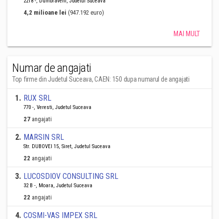
2218 -, Dumbraveni, Judetul Suceava
4,2 milioane lei
(947.192 euro)
MAI MULT
Numar de angajati
Top firme din Judetul Suceava, CAEN: 150 dupa numarul de angajati
1
.
RUX SRL
770 -, Veresti, Judetul Suceava
27
angajati
2
.
MARSIN SRL
Str. DUBOVEI 15, Siret, Judetul Suceava
22
angajati
3
.
LUCOSDIOV CONSULTING SRL
32 B -, Moara, Judetul Suceava
22
angajati
4
.
COSMI-VAS IMPEX SRL