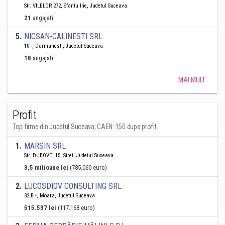
Str. VILELOR 272, Sfantu Ilie, Judetul Suceava
21
angajati
5
.
NICSAN-CALINESTI SRL
10 -, Darmanesti, Judetul Suceava
18
angajati
MAI MULT
Profit
Top firme din Judetul Suceava, CAEN: 150 dupa profit
1
.
MARSIN SRL
Str. DUBOVEI 15, Siret, Judetul Suceava
3,5 milioane lei
(785.060 euro)
2
.
LUCOSDIOV CONSULTING SRL
32 B -, Moara, Judetul Suceava
515.537 lei
(117.168 euro)