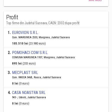
Profit
Top firme din Judetul Suceava, CAEN: 2332 dupa profit
1
.
EUROVION S.R.L.
Com. MARGINEA 2533, Marginea, Judetul Suceava
105.510 lei
(23.980 euro)
2
.
POMOHACI COM S.R.L.
COMUNA MARGINEA 1937, Marginea, Judetul Suceava
895 lei
(203 euro)
3
.
MECPLAST SRL
Com. RASCA 546B, Rasca, Judetul Suceava
0 lei
(0 euro)
4
.
CASA NOASTRA SRL
943 -, Udesti, Judetul Suceava
0 lei
(0 euro)