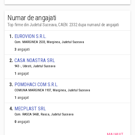
Numar de angajati
Top firme din Judetul Suceava, CAEN: 2332 dupa numarul de angajati
1
.
EUROVION S.R.L.
Com. MARGINEA 2533, Marginea, Judetul Suceava
3
angajati
2
.
CASA NOASTRA SRL
943 -, Udesti, Judetul Suceava
1
angajat
3
.
POMOHACI COM S.R.L.
COMUNA MARGINEA 1937, Marginea, Judetul Suceava
1
angajat
4
.
MECPLAST SRL
Com. RASCA 546B, Rasca, Judetul Suceava
0
angajati
MAI MULT