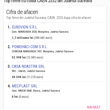
Top firme cu codul CAEN 2332 din Judetul Suceava
Cifra de afaceri
Top firme din Judetul Suceava, CAEN: 2332 dupa cifra de afaceri
1
.
EUROVION S.R.L.
Com. MARGINEA 2533, Marginea, Judetul Suceava
1,7 milioane lei
(383.642 euro)
2
.
POMOHACI COM S.R.L.
COMUNA MARGINEA 1937, Marginea, Judetul Suceava
52.998 lei
(12.045 euro)
3
.
CASA NOASTRA SRL
943 -, Udesti, Judetul Suceava
49.590 lei
(11.270 euro)
4
.
MECPLAST SRL
Com. RASCA 546B, Rasca, Judetul Suceava
0 lei
(0 euro)
MAI MULT