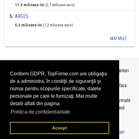
11,9 milioane lei
(2,7 milioane euro)
5
.
ARGES
5,3 milioane lei
(1,2 milioane euro)
MAI MULT
Topurile sunt realizate de
TopFirme
pe baza ultimelor bilanturi
Conform GDPR, TopFirme.com are obligaţia
depuse si au scop informativ.
de a administra, în condiţii de siguranţă şi
Este interzisa folosirea topurilor fara acordul TopFirme si fara
numai pentru scopurile specificate, datele
precizarea sursei.
personale pe care le furnizaţi. Mai multe
Daca doriti sa achizitionati
topuri personalizate
sau informatii
detalii aflati din pagina
despre agentii economici va rugam sa ne contactati folosind
Politica de confidentialitate
sectiunea
Contact
Accept
© 2026 - TopFirme -
Termeni si conditii
-
Contact
-
Intrebari