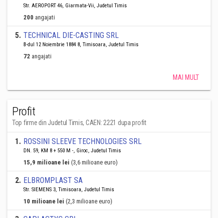
Str. AEROPORT 46, Giarmata-Vii, Judetul Timis
200
angajati
5
.
TECHNICAL DIE-CASTING SRL
B-dul 12 Noiembrie 1884 8, Timisoara, Judetul Timis
72
angajati
MAI MULT
Profit
Top firme din Judetul Timis, CAEN: 2221 dupa profit
1
.
ROSSINI SLEEVE TECHNOLOGIES SRL
DN. 59, KM 8 + 550 M -, Giroc, Judetul Timis
15,9 milioane lei
(3,6 milioane euro)
2
.
ELBROMPLAST SA
Str. SIEMENS 3, Timisoara, Judetul Timis
10 milioane lei
(2,3 milioane euro)