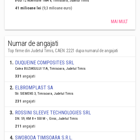
B-dul 12 Noiembrie 1884 8, Timisoara, Judetul Timis
41 milioane lei
(9,3 milioane euro)
MAI MULT
Numar de angajati
Top firme din Judetul Timis, CAEN: 2221 dupa numarul de angajati
1
.
DUQUEINE COMPOSITES SRL
Calea BUZIASULUI 11A, Timisoara, Judetul Timis
331
angajati
2
.
ELBROMPLAST SA
Str. SIEMENS 3, Timisoara, Judetul Timis
231
angajati
3
.
ROSSINI SLEEVE TECHNOLOGIES SRL
DN. 59, KM 8 + 550 M -, Giroc, Judetul Timis
211
angajati
4
.
SWOBODA TIMISOARA S.R.L.