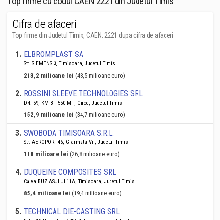
Top firme cu codul CAEN 2221 din Judetul Timis
Cifra de afaceri
Top firme din Judetul Timis, CAEN: 2221 dupa cifra de afaceri
1
.
ELBROMPLAST SA
Str. SIEMENS 3, Timisoara, Judetul Timis
213,2 milioane lei
(48,5 milioane euro)
2
.
ROSSINI SLEEVE TECHNOLOGIES SRL
DN. 59, KM 8 + 550 M -, Giroc, Judetul Timis
152,9 milioane lei
(34,7 milioane euro)
3
.
SWOBODA TIMISOARA S.R.L.
Str. AEROPORT 46, Giarmata-Vii, Judetul Timis
118 milioane lei
(26,8 milioane euro)
4
.
DUQUEINE COMPOSITES SRL
Calea BUZIASULUI 11A, Timisoara, Judetul Timis
85,4 milioane lei
(19,4 milioane euro)
5
.
TECHNICAL DIE-CASTING SRL