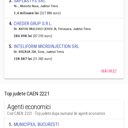
3
.
SAPLASTYS SRL
96 -, Mosnita Noua, Judetul Timis
1,4 milioane lei
(327.886 euro)
4
.
CHEDER GRUP S.R.L.
Str. ANTON PAVLOVICI CEHOV 24, Timisoara, Judetul Timis
384.098 lei
(87.295 euro)
5
.
INTELIFORM MICROINJECTION SRL
Str. BIRZAVA 25A, Giroc, Judetul Timis
138.087 lei
(31.383 euro)
MAI MULT
Top judete CAEN 2221
Agenti economici
Cod CAEN: 2221 - Top judete dupa numarul de agenti economici
1
.
MUNICIPIUL BUCURESTI