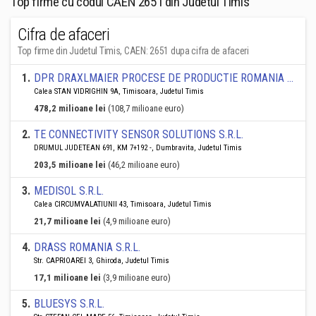
Top firme cu codul CAEN 2651 din Judetul Timis
Cifra de afaceri
Top firme din Judetul Timis, CAEN: 2651 dupa cifra de afaceri
1
.
DPR DRAXLMAIER PROCESE DE PRODUCTIE ROMANIA SRL
Calea STAN VIDRIGHIN 9A, Timisoara, Judetul Timis
478,2 milioane lei
(108,7 milioane euro)
2
.
TE CONNECTIVITY SENSOR SOLUTIONS S.R.L.
DRUMUL JUDETEAN 691, KM 7+192 -, Dumbravita, Judetul Timis
203,5 milioane lei
(46,2 milioane euro)
3
.
MEDISOL S.R.L.
Calea CIRCUMVALATIUNII 43, Timisoara, Judetul Timis
21,7 milioane lei
(4,9 milioane euro)
4
.
DRASS ROMANIA S.R.L.
Str. CAPRIOAREI 3, Ghiroda, Judetul Timis
17,1 milioane lei
(3,9 milioane euro)
5
.
BLUESYS S.R.L.