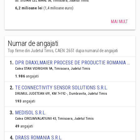
Str. STEFAN CEL MARE 56, Timisoara, Judetul Timis
6,2 milioane lei
(1,4 milioane euro)
MAI MULT
Numar de angajati
Top firme din Judetul Timis, CAEN: 2651 dupa numarul de angajati
1
.
DPR DRAXLMAIER PROCESE DE PRODUCTIE ROMANIA SRL
Calea STAN VIDRIGHIN 9A, Timisoara, Judetul Timis
1.986
angajati
2
.
TE CONNECTIVITY SENSOR SOLUTIONS S.R.L.
DRUMUL JUDETEAN 691, KM 7+192 -, Dumbravita, Judetul Timis
193
angajati
3
.
MEDISOL S.R.L.
Calea CIRCUMVALATIUNII 43, Timisoara, Judetul Timis
49
angajati
4
.
DRASS ROMANIA S.R.L.