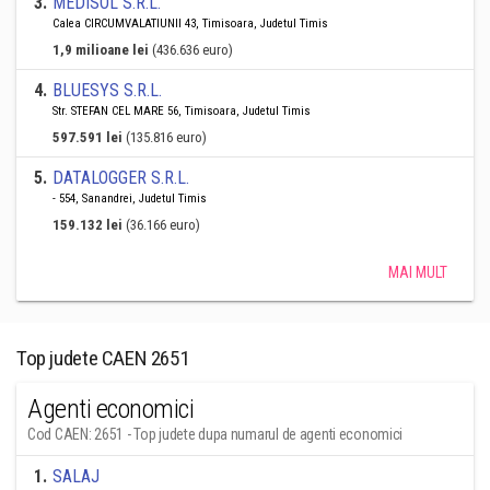
3
.
MEDISOL S.R.L.
Calea CIRCUMVALATIUNII 43, Timisoara, Judetul Timis
1,9 milioane lei
(436.636 euro)
4
.
BLUESYS S.R.L.
Str. STEFAN CEL MARE 56, Timisoara, Judetul Timis
597.591 lei
(135.816 euro)
5
.
DATALOGGER S.R.L.
- 554, Sanandrei, Judetul Timis
159.132 lei
(36.166 euro)
MAI MULT
Top judete CAEN 2651
Agenti economici
Cod CAEN: 2651 - Top judete dupa numarul de agenti economici
1
.
SALAJ