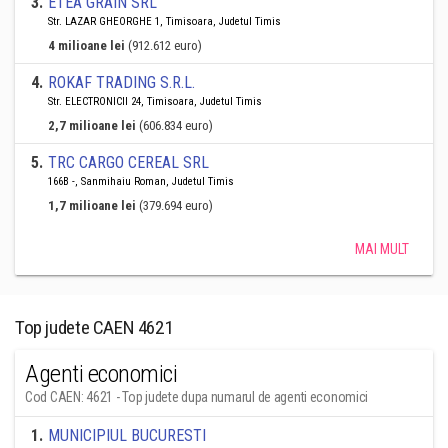
3
.
ETEA GRAIN SRL
Str. LAZAR GHEORGHE 1, Timisoara, Judetul Timis
4 milioane lei
(912.612 euro)
4
.
ROKAF TRADING S.R.L.
Str. ELECTRONICII 24, Timisoara, Judetul Timis
2,7 milioane lei
(606.834 euro)
5
.
TRC CARGO CEREAL SRL
166B -, Sanmihaiu Roman, Judetul Timis
1,7 milioane lei
(379.694 euro)
MAI MULT
Top judete CAEN 4621
Agenti economici
Cod CAEN: 4621 - Top judete dupa numarul de agenti economici
1
.
MUNICIPIUL BUCURESTI