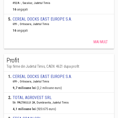
492/A -, Sacalaz, Judetul Timis
16
angajati
5
.
CEREAL DOCKS EAST EUROPE S.A.
699 -, Ortisoara, Judetul Timis
16
angajati
MAI MULT
Profit
Top firme din Judetul Timis, CAEN: 4621 dupa profit
1
.
CEREAL DOCKS EAST EUROPE S.A.
699 -, Ortisoara, Judetul Timis
9,7 milioane lei
(2,2 milioane euro)
2
.
TOTAL AGROVEST SRL
Str. PALTINULUI 2A, Dumbravita, Judetul Timis
4,1 milioane lei
(920.675 euro)