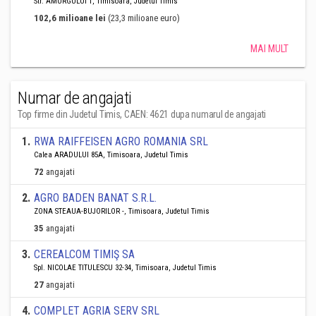
Str. AMURGULUI 1, Timisoara, Judetul Timis
102,6 milioane lei
(23,3 milioane euro)
MAI MULT
Numar de angajati
Top firme din Judetul Timis, CAEN: 4621 dupa numarul de angajati
1
.
RWA RAIFFEISEN AGRO ROMANIA SRL
Calea ARADULUI 85A, Timisoara, Judetul Timis
72
angajati
2
.
AGRO BADEN BANAT S.R.L.
ZONA STEAUA-BUJORILOR -, Timisoara, Judetul Timis
35
angajati
3
.
CEREALCOM TIMIŞ SA
Spl. NICOLAE TITULESCU 32-34, Timisoara, Judetul Timis
27
angajati
4
.
COMPLET AGRIA SERV SRL