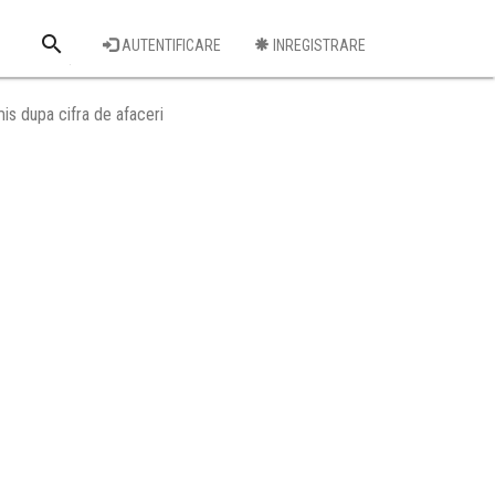
search
AUTENTIFICARE
INREGISTRARE
Cauta o firma
is dupa cifra de afaceri