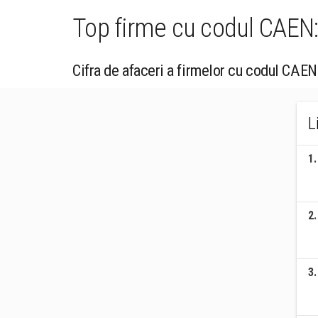
Top firme cu codul CAEN: 
Cifra de afaceri a firmelor cu codul CAEN
L
1
.
2
.
3
.