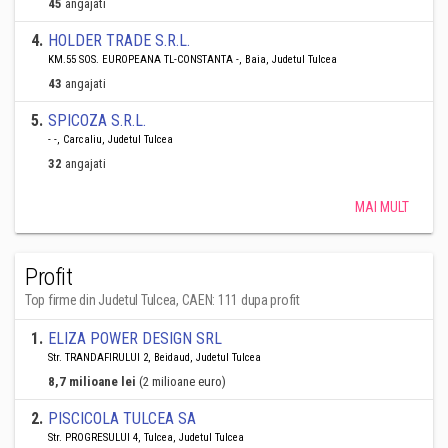
45
angajati
4
.
HOLDER TRADE S.R.L.
KM.55 SOS. EUROPEANA TL-CONSTANTA -, Baia, Judetul Tulcea
43
angajati
5
.
SPICOZA S.R.L.
- -, Carcaliu, Judetul Tulcea
32
angajati
MAI MULT
Profit
Top firme din Judetul Tulcea, CAEN: 111 dupa profit
1
.
ELIZA POWER DESIGN SRL
Str. TRANDAFIRULUI 2, Beidaud, Judetul Tulcea
8,7 milioane lei
(2 milioane euro)
2
.
PISCICOLA TULCEA SA
Str. PROGRESULUI 4, Tulcea, Judetul Tulcea