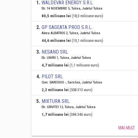
1
.
WALDEVAR ENERGY S.R.L.
Str. 14 NOIEMBRIE 5, Tulcea, Judetul Tulcea
80,5 milioane lei
(18,3 milioane euro)
2
.
GP SAGEATA PROD S.R.L.
Aleea ALBATROS 2, Tulcea, Judetul Tulcea
44,6 milioane lei
(10,1 milioane euro)
3
.
NESAND SRL
Str. UNIRII 1, Tulcea, Judetul Tulcea
4,7 milioane lei
(1,1 milioane euro)
4
.
PILOT SRL
Com. SARICHIOI -, Sarichioi, Judetul Tulcea
2,2 milioane lei
(508.313 euro)
5
.
MIXTURA SRL
Str. GRIVITEI 12, Tulcea, Judetul Tulcea
1,7 milioane lei
(384.346 euro)
MAI MULT