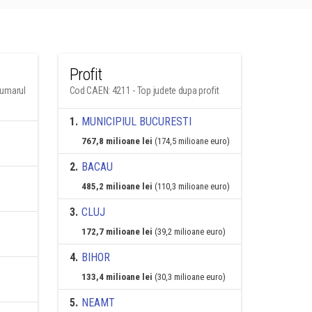
Profit
numarul
Cod CAEN: 4211 - Top judete dupa profit
1
.
MUNICIPIUL BUCURESTI
767,8 milioane lei
(174,5 milioane euro)
2
.
BACAU
485,2 milioane lei
(110,3 milioane euro)
3
.
CLUJ
172,7 milioane lei
(39,2 milioane euro)
4
.
BIHOR
133,4 milioane lei
(30,3 milioane euro)
5
.
NEAMT