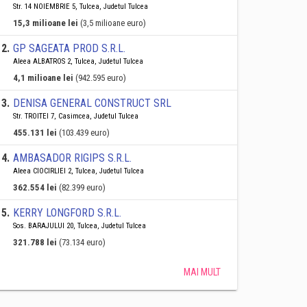
Str. 14 NOIEMBRIE 5, Tulcea, Judetul Tulcea
15,3 milioane lei
(3,5 milioane euro)
2
.
GP SAGEATA PROD S.R.L.
Aleea ALBATROS 2, Tulcea, Judetul Tulcea
4,1 milioane lei
(942.595 euro)
3
.
DENISA GENERAL CONSTRUCT SRL
Str. TROITEI 7, Casimcea, Judetul Tulcea
455.131 lei
(103.439 euro)
4
.
AMBASADOR RIGIPS S.R.L.
Aleea CIOCIRLIEI 2, Tulcea, Judetul Tulcea
362.554 lei
(82.399 euro)
5
.
KERRY LONGFORD S.R.L.
Sos. BARAJULUI 20, Tulcea, Judetul Tulcea
321.788 lei
(73.134 euro)
MAI MULT