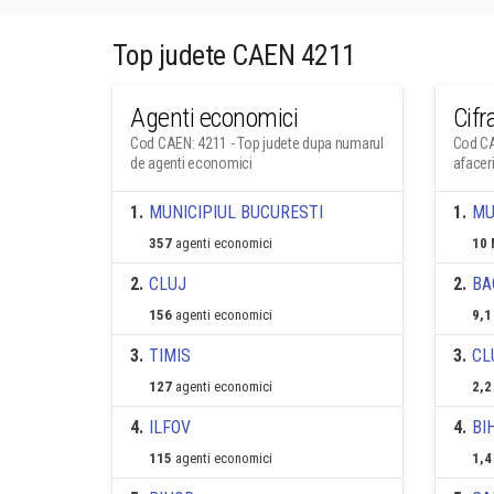
Top judete CAEN 4211
Agenti economici
Cifr
Cod CAEN: 4211 - Top judete dupa numarul
Cod CA
de agenti economici
afacer
1
.
MUNICIPIUL BUCURESTI
1
.
MU
357
agenti economici
10 
2
.
CLUJ
2
.
BA
156
agenti economici
9,1
3
.
TIMIS
3
.
CL
127
agenti economici
2,2
4
.
ILFOV
4
.
BI
115
agenti economici
1,4