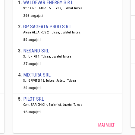
1
.
WALDEVAR ENERGY S.R.L.
Str. 14 NOIEMBRIE 5, Tulcea, Judetul Tulcea
268
angajati
2
.
GP SAGEATA PROD S.R.L.
Aleea ALBATROS 2, Tulcea, Judetul Tulcea
80
angajati
3
.
NESAND SRL
Str. UNIRII 1, Tulcea, Judetul Tulcea
27
angajati
4
.
MIXTURA SRL
Str. GRIVITEI 12, Tulcea, Judetul Tulcea
20
angajati
5
.
PILOT SRL
Com. SARICHIOI -, Sarichioi, Judetul Tulcea
16
angajati
MAI MULT