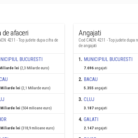
a de afaceri
Angajati
EN: 4211 - Top judete dupa cifra de
Cod CAEN: 4211 - Top judete dupa 
i
de angajati
NICIPIUL BUCURESTI
1
.
MUNICIPIUL BUCURESTI
Miliarde lei
(2,3 Miliarde euro)
7.696
angajati
CAU
2
.
BACAU
 Miliarde lei
(2,1 Miliarde euro)
5.355
angajati
UJ
3
.
CLUJ
 Miliarde lei
(504 milioane euro)
3.187
angajati
HOR
4
.
GALATI
 Miliarde lei
(318,9 milioane euro)
2.147
angajati