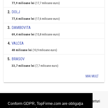
77,9 milioane lei
(17,7 milioane euro)
2
.
DOLJ
77,6 milioane lei
(17,6 milioane euro)
3
.
DAMBOVITA
69,4 milioane lei
(15,8 milioane euro)
4
.
VALCEA
48 milioane lei
(10,9 milioane euro)
5
.
BRASOV
33,7 milioane lei
(7,7 milioane euro)
MAI MULT
Topurile sunt realizate de
TopFirme
pe baza ultimelor bilanturi
Conform GDPR, TopFirme.com are obligaţia
depuse si au scop informativ.