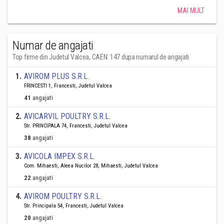
MAI MULT
Numar de angajati
Top firme din Judetul Valcea, CAEN: 147 dupa numarul de angajati
1
.
AVIROM PLUS S.R.L.
FRINCESTI 1, Francesti, Judetul Valcea
41
angajati
2
.
AVICARVIL POULTRY S.R.L.
Str. PRINCIPALA 74, Francesti, Judetul Valcea
38
angajati
3
.
AVICOLA IMPEX S.R.L.
Com. Mihaesti, Aleea Nucilor 28, Mihaesti, Judetul Valcea
22
angajati
4
.
AVIROM POULTRY S.R.L.
Str. Principala 54, Francesti, Judetul Valcea
20
angajati