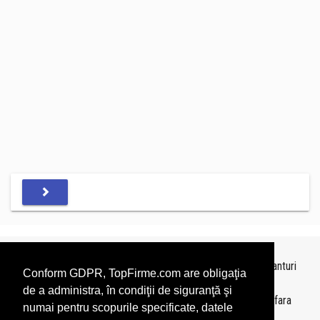
Topurile sunt realizate de
TopFirme
pe baza ultimelor bilanturi
Conform GDPR, TopFirme.com are obligaţia
depuse si au scop informativ.
de a administra, în condiţii de siguranţă şi
Este interzisa folosirea topurilor fara acordul TopFirme si fara
numai pentru scopurile specificate, datele
precizarea sursei.