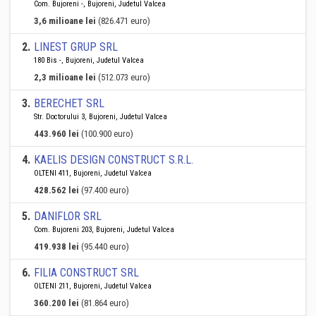
Com. Bujoreni -, Bujoreni, Judetul Valcea
3,6 milioane lei
(826.471 euro)
2
.
LINEST GRUP SRL
180 Bis -, Bujoreni, Judetul Valcea
2,3 milioane lei
(512.073 euro)
3
.
BERECHET SRL
Str. Doctorului 3, Bujoreni, Judetul Valcea
443.960 lei
(100.900 euro)
4
.
KAELIS DESIGN CONSTRUCT S.R.L.
OLTENI 411, Bujoreni, Judetul Valcea
428.562 lei
(97.400 euro)
5
.
DANIFLOR SRL
Com. Bujoreni 203, Bujoreni, Judetul Valcea
419.938 lei
(95.440 euro)
6
.
FILIA CONSTRUCT SRL
OLTENI 211, Bujoreni, Judetul Valcea
360.200 lei
(81.864 euro)