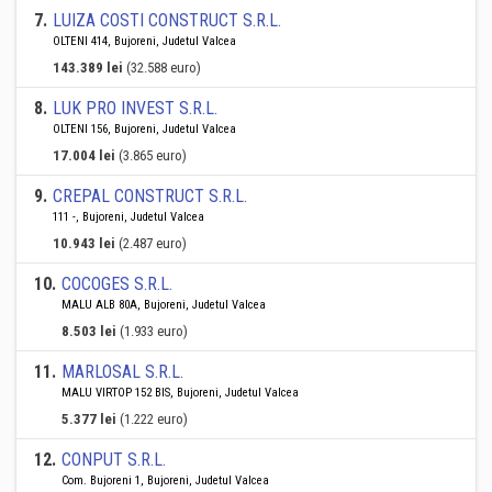
7
.
LUIZA COSTI CONSTRUCT S.R.L.
OLTENI 414, Bujoreni, Judetul Valcea
143.389 lei
(32.588 euro)
8
.
LUK PRO INVEST S.R.L.
OLTENI 156, Bujoreni, Judetul Valcea
17.004 lei
(3.865 euro)
9
.
CREPAL CONSTRUCT S.R.L.
111 -, Bujoreni, Judetul Valcea
10.943 lei
(2.487 euro)
10
.
COCOGES S.R.L.
MALU ALB 80A, Bujoreni, Judetul Valcea
8.503 lei
(1.933 euro)
11
.
MARLOSAL S.R.L.
MALU VIRTOP 152 BIS, Bujoreni, Judetul Valcea
5.377 lei
(1.222 euro)
12
.
CONPUT S.R.L.
Com. Bujoreni 1, Bujoreni, Judetul Valcea