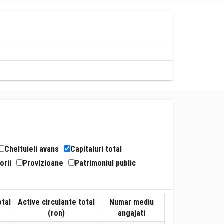
Cheltuieli avans
Capitaluri total
orii
Provizioane
Patrimoniul public
otal
Active circulante total
Numar mediu
(ron)
angajati