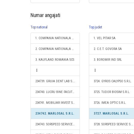
Numar angajati
Top national
Top judet
1. COMPANIA NATIONALA DE CAI FERATE "CFR" SA
1. VEL PITAR SA
2. COMPANIA NATIONALA POSTA ROMANA S.A.
2. C.E.T. GOVORA SA
3. KAUFLAND ROMANIA SCS
3. BOROMIR IND SRL
234739. GRUIA DENT LAB S.R.L.
3724. GYROS CALYPSO S.R.L.
234740. LUCRU BINE FACUT S.R.L.
3725. TUDOR BIOSIM S.R.L.
234741. MOBILIAR INVEST S.R.L.
3726. IMEA OPTIC S.R.L.
234742. MARLOSAL S.R.L.
3727. MARLOSAL S.R.L.
234743. SORSPEED SERVICE S.R.L.
3728. SORSPEED SERVICE S.R.L.