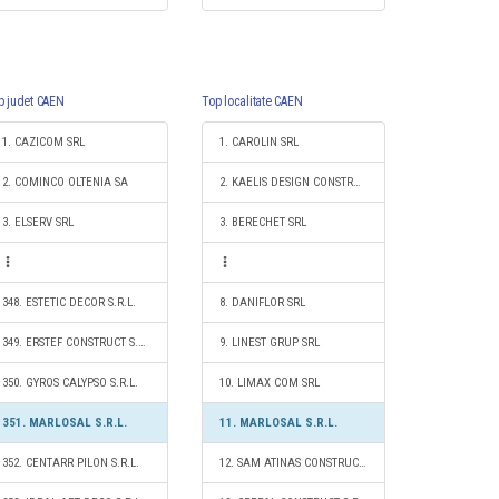
p judet CAEN
Top localitate CAEN
1. CAZICOM SRL
1. CAROLIN SRL
2. COMINCO OLTENIA SA
2. KAELIS DESIGN CONSTRUCT S.R.L.
3. ELSERV SRL
3. BERECHET SRL
348. ESTETIC DECOR S.R.L.
8. DANIFLOR SRL
349. ERSTEF CONSTRUCT S.R.L.
9. LINEST GRUP SRL
350. GYROS CALYPSO S.R.L.
10. LIMAX COM SRL
351. MARLOSAL S.R.L.
11. MARLOSAL S.R.L.
352. CENTARR PILON S.R.L.
12. SAM ATINAS CONSTRUCT S.R.L.