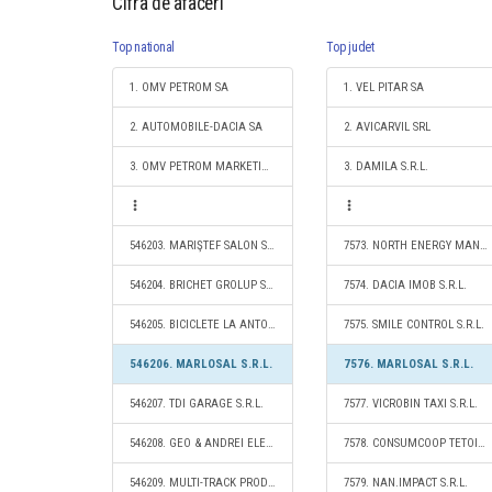
Cifra de afaceri
Top national
Top judet
1. OMV PETROM SA
1. VEL PITAR SA
2. AUTOMOBILE-DACIA SA
2. AVICARVIL SRL
3. OMV PETROM MARKETING SRL
3. DAMILA S.R.L.
546203. MARIŞTEF SALON S.R.L.
7573. NORTH ENERGY MANAGEMENT S.R.L.
546204. BRICHET GROLUP SRL
7574. DACIA IMOB S.R.L.
546205. BICICLETE LA ANTONIO SRL
7575. SMILE CONTROL S.R.L.
546206. MARLOSAL S.R.L.
7576. MARLOSAL S.R.L.
546207. TDI GARAGE S.R.L.
7577. VICROBIN TAXI S.R.L.
546208. GEO & ANDREI ELECTRONIC SRL
7578. CONSUMCOOP TETOIU SOCIETATE COOPERATIVA
546209. MULTI-TRACK PRODUCTION S.R.L.
7579. NAN.IMPACT S.R.L.