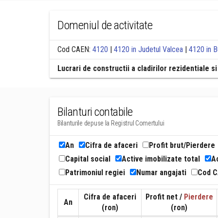
Domeniul de activitate
Cod CAEN:
4120
|
4120 in Judetul Valcea
|
4120 in B
Lucrari de constructii a cladirilor rezidentiale s
Bilanturi contabile
Bilanturile depuse la Registrul Comertului
An
Cifra de afaceri
Profit brut/Pierdere
Capital social
Active imobilizate total
Ac
Patrimoniul regiei
Numar angajati
Cod 
Cifra de afaceri
Profit net /
Pierdere
An
(ron)
(ron)