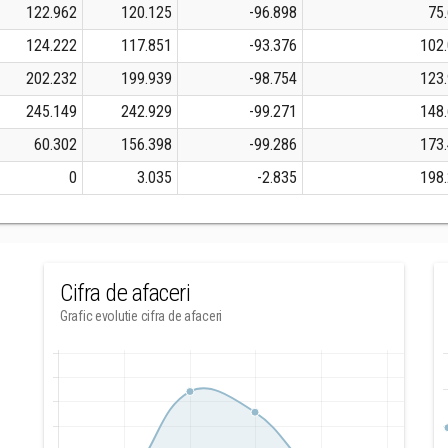
122.962
120.125
-96.898
75
124.222
117.851
-93.376
102
202.232
199.939
-98.754
123
245.149
242.929
-99.271
148
60.302
156.398
-99.286
173
0
3.035
-2.835
198
Cifra de afaceri
Grafic evolutie cifra de afaceri