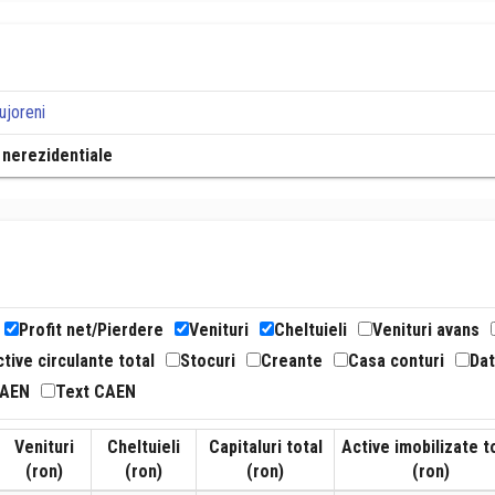
ujoreni
i nerezidentiale
Profit net/Pierdere
Venituri
Cheltuieli
Venituri avans
tive circulante total
Stocuri
Creante
Casa conturi
Dat
CAEN
Text CAEN
Venituri
Cheltuieli
Capitaluri total
Active imobilizate t
(ron)
(ron)
(ron)
(ron)