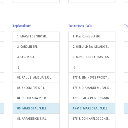
Top localitate
Top national CAEN
To
1. MARVI LOGISTIC SRL
1. Porr Construct SRL
2. CAROLIN SRL
2. WEBUILD Spa MILANO SUCURSALA ROMANIA BUCURESTI - SEDIU PERMANENT DESEMNAT
3. CEGIM SRL
3. CONSTRUCTII ERBASU SA
82. RAUL ŞI AMELIA S.R.L.
17614. SIMINEVES PROSET S.R.L.
83. ENCOM PET S.R.L.
17615. DIAMANDI MURAL SKY S.R.L.
84. ROCCO & KASY S.R.L.
17616. SALLY PAINT CONSTRUCT S.R.L.
85. MARLOSAL S.R.L.
17617. MARLOSAL S.R.L.
86. ARRADESIGN S.R.L.
17618. DON KARLOS CONSTRUCŢII S.R.L.