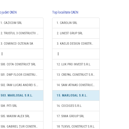
p judet CAEN
Top localitate CAEN
1. CAZICOM SRL
1. CAROLIN SRL
2. TRUSTUL 3 CONSTRUCTII SA
2. LINEST GRUP SRL
3. COMINCO OLTENIA SA
3. KAELIS DESIGN CONSTRUCT S.R.L.
500. COTA CONSTRUCT SRL
12. LUK PRO INVEST S.R.L.
501. DWP FLOOR CONSTRUCT S.R.L.
13. CREPAL CONSTRUCT S.R.L.
502. FAM LUCAS ANDREI S.R.L.
14. SAM ATINAS CONSTRUCT S.R.L.
503. MARLOSAL S.R.L.
15. MARLOSAL S.R.L.
504. PITI SRL
16. COCOGES S.R.L.
505. MAXIM ALEX SRL
17. SIMA GROUP SRL
506. GABRIEL ŢUR CONSTRUCŢII S.R.L.
18. TUXVIL CONSTRUCT S.R.L.