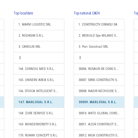
Top localitate
Top national CAEN
To
1. MARVI LOGISTIC SRL
1. CONSTRUCTII ERBASU SA
2. RODASIM S.R.L.
2. WEBUILD Spa MILANO SUCURSALA ROMANIA BUCURESTI - SEDIU PERMANENT DESEMNAT
3. CAROLIN SRL
3. Porr Construct SRL
164. CORNOIU MED S.R.L.
30006. RUSAUR IRI CONS S.R.L.
165. UNISERV AREA S.R.L.
30007. SRNS CONSTRUC?II SI FINISAJE S.R.L.
166. STOICA INTELIGENT S.R.L.
30008. NADIR NECHOUSE S.R.L.
167. MARLOSAL S.R.L.
30009. MARLOSAL S.R.L.
168. ZURE SERVICE S.R.L.
30010. ANTO GLOBAL CONSTRUCT S.R.L.
169. WONDERVERSITY S.R.L.
30011. AZUR CONSTRUCT S.R.L.
170. ROARH CONCEPT S.R.L.
30012. MGN CONSTRUCTII SI AMENAJARI S.R.L.