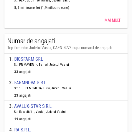
Str. REPUBLICII 190, Barlad, Judetul Vaslui
8,2 milioane lei
(1,9 milioane euro)
MAI MULT
Numar de angajati
Top firme din Judetul Vaslui, CAEN: 4773 dupa numarul de angajati
1
.
BIOSFARM SRL
Str. PRIMAVERII -, Barlad, Judetul Vaslui
33
angajati
2
.
FARMNOVA S.R.L.
Str. 1 DECEMBRIE 16, Husi, Judetul Vaslui
23
angajati
3
.
AVALUX-STAR S.R.L.
Str. Republicii -, Vaslui, Judetul Vaslui
19
angajati
4
.
RA S.R.L.