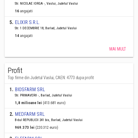
Str. NICOLAE IORGA -, Vaslui, Judetul Vaslui
16
angajati
5
.
ELIXIR S.R.L.
Str. 1 DECEMBRIE 18, Barlad, Judetul Vaslui
14
angajati
MAI MULT
Profit
Top firme din Judetul Vaslui, CAEN: 4773 dupa profit
1
.
BIOSFARM SRL
Str. PRIMAVERII -, Barlad, Judetul Vaslui
1,8 milioane lei
(413.681 euro)
2
.
MEDFARM SRL
B-dul REPUBLICII 241 bis, Barlad, Judetul Vaslui
969.373 lei
(220.312 euro)