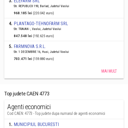
3
.
ELEFARM SRL
Str. REPUBLICII 190, Barlad, Judetul Vaslui
968.185 lei
(220.042 euro)
4
.
PLANTAGO-TEHNOFARM SRL
Str. TRAIAN -, Vaslui, Judetul Vaslui
847.548 lei
(192.625 euro)
5
.
FARMNOVA S.R.L.
Str. 1 DECEMBRIE 16, Husi, Judetul Vaslui
703.471 lei
(159.880 euro)
MAI MULT
Top judete CAEN 4773
Agenti economici
Cod CAEN: 4773 - Top judete dupa numarul de agenti economici
1
.
MUNICIPIUL BUCURESTI