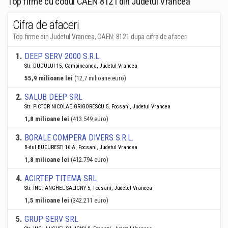
Top firme cu codul CAEN 8121 din Judetul Vrancea
Cifra de afaceri
Top firme din Judetul Vrancea, CAEN: 8121 dupa cifra de afaceri
1
.
DEEP SERV 2000 S.R.L.
Str. DUDULUI 15, Campineanca, Judetul Vrancea
55,9 milioane lei
(12,7 milioane euro)
2
.
SALUB DEEP SRL
Str. PICTOR NICOLAE GRIGORESCU 5, Focsani, Judetul Vrancea
1,8 milioane lei
(413.549 euro)
3
.
BORALE COMPERA DIVERS S.R.L.
B-dul BUCURESTI 16 A, Focsani, Judetul Vrancea
1,8 milioane lei
(412.794 euro)
4
.
ACIRTEP TITEMA SRL
Str. ING. ANGHEL SALIGNY 5, Focsani, Judetul Vrancea
1,5 milioane lei
(342.211 euro)
5
.
GRUP SERV SRL