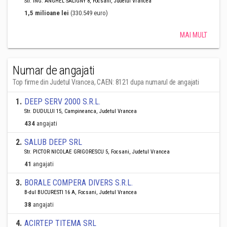
Str. ING. ANGHEL SALIGNY 8, Focsani, Judetul Vrancea
1,5 milioane lei
(330.549 euro)
MAI MULT
Numar de angajati
Top firme din Judetul Vrancea, CAEN: 8121 dupa numarul de angajati
1
.
DEEP SERV 2000 S.R.L.
Str. DUDULUI 15, Campineanca, Judetul Vrancea
434
angajati
2
.
SALUB DEEP SRL
Str. PICTOR NICOLAE GRIGORESCU 5, Focsani, Judetul Vrancea
41
angajati
3
.
BORALE COMPERA DIVERS S.R.L.
B-dul BUCURESTI 16 A, Focsani, Judetul Vrancea
38
angajati
4
.
ACIRTEP TITEMA SRL