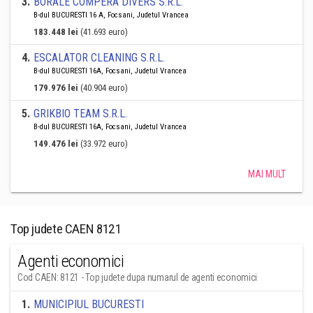
3
.
BORALE COMPERA DIVERS S.R.L.
B-dul BUCURESTI 16 A, Focsani, Judetul Vrancea
183.448 lei
(41.693 euro)
4
.
ESCALATOR CLEANING S.R.L.
B-dul BUCURESTI 16A, Focsani, Judetul Vrancea
179.976 lei
(40.904 euro)
5
.
GRIKBIO TEAM S.R.L.
B-dul BUCURESTI 16A, Focsani, Judetul Vrancea
149.476 lei
(33.972 euro)
MAI MULT
Top judete CAEN 8121
Agenti economici
Cod CAEN: 8121 - Top judete dupa numarul de agenti economici
1
.
MUNICIPIUL BUCURESTI