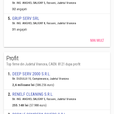
Str. ING. ANGHEL SALIGNY 5, Focsani, Judetul Vrancea
32
angajati
5
.
GRUP SERV SRL
Str. ING. ANGHEL SALIGNY 8, Focsani, Judetul Vrancea
31
angajati
MAI MULT
Profit
Top firme din Judetul Vrancea, CAEN: 8121 dupa profit
1
.
DEEP SERV 2000 S.R.L.
Str. DUDULUI 15, Campineanca, Judetul Vrancea
2,6 milioane lei
(586.256 euro)
2
.
RENELF CLEANING S.R.L.
Str. ING. ANGHEL SALIGNY 5, Focsani, Judetul Vrancea
255.148 lei
(57.988 euro)