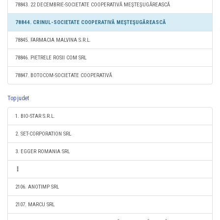
78843. 22 DECEMBRIE-SOCIETATE COOPERATIVĂ MEŞTEŞUGĂREASCĂ
78844. CRINUL-SOCIETATE COOPERATIVĂ MEŞTEŞUGĂREASCĂ
78845. FARMACIA MALVINA S.R.L.
78846. PIETRELE ROSII COM SRL
78847. BOTOCOM-SOCIETATE COOPERATIVĂ
Top judet
1. BIO-STAR S.R.L.
2. SET-CORPORATION SRL
3. EGGER ROMANIA SRL
2106. ANOTIMP SRL
2107. MARCU SRL