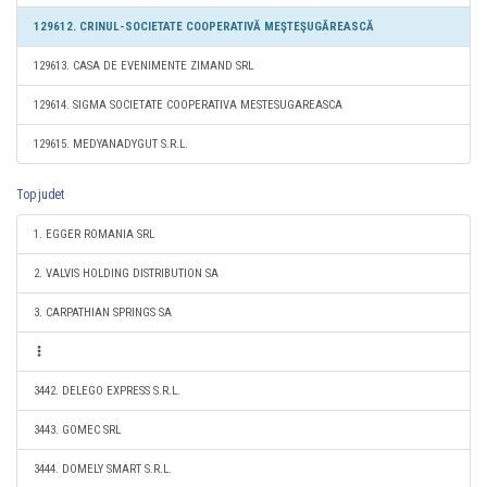
129612. CRINUL-SOCIETATE COOPERATIVĂ MEŞTEŞUGĂREASCĂ
129613. CASA DE EVENIMENTE ZIMAND SRL
129614. SIGMA SOCIETATE COOPERATIVA MESTESUGAREASCA
129615. MEDYANADYGUT S.R.L.
Top judet
1. EGGER ROMANIA SRL
2. VALVIS HOLDING DISTRIBUTION SA
3. CARPATHIAN SPRINGS SA
3442. DELEGO EXPRESS S.R.L.
3443. GOMEC SRL
3444. DOMELY SMART S.R.L.