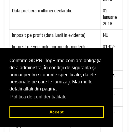
Data prelucrarii ultimei declaratii:
02
Ianuarie
2018
Impozit pe profit (data luarii in evidenta):
NU
Impozit pe veniturile mircorinteprinderilor
01-02-
(data luarii in evidenta):
2017
Conform GDPR, TopFirme.com are obligaţia
Accize (data luarii in evidenta)
NU
de a administra, în condiţii de siguranţă şi
numai pentru scopurile specificate, datele
Taxa pe valoare adaugata (data luarii in
01-07-
personale pe care le furnizaţi. Mai multe
evidenta)
1993
detalii aflati din pagina
Contributia la asigurari sociale (data luarii in
01-01-
Politica de confidentialitate
evidenta)
2018
Contributia de asigurare pentru accidente de
01-01-
Accept
munca si boli profesionale datorate de
2018
angajator (data luarii in evidenta):