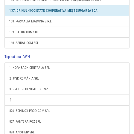
137. CRINUL-SOCIETATE COOPERATIVĂ MEŞTEŞUGĂREASCĂ
138. FARMACIA MALVINA S.R.L.
139. BALTIG COM SRL
140. ASIRAL COM SRL
Top national CAEN
1. HORNBACH CENTRALA SRL
2. JYSK ROMÂNIA SRL
3. PRETURI PENTRU TINE SRL
826. ECHINOX PROD COM SRL
827. PANTERA ROZ SRL
828. ANOTIMP SRL