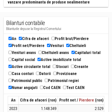
vanzare predominanta de produse nealimentare
Bilanturi contabile
Bilanturile depuse la Registrul Comertului
An
Cifra de afaceri
Profit brut/Pierdere
Profit net/Pierdere
Venituri
Cheltuieli
Venituri avans
Cheltuieli avans
Capitaluri total
Capital social
Active imobilizate total
Active circulante total
Stocuri
Creante
Casa conturi
Datorii
Provizioane
Patrimoniul public
Patrimoniul regiei
Numar angajati
Cod CAEN
Text CAEN
An
Cifra de afaceri (ron)
Profit net /
Pierdere
(ron)
Ven
2023
1.148.349
2.529