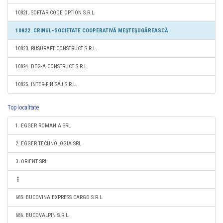
10821. SOFTAR CODE OPTION S.R.L.
10822. CRINUL-SOCIETATE COOPERATIVĂ MEŞTEŞUGĂREASCĂ
10823. RUSURAFT CONSTRUCT S.R.L.
10824. DEG-A CONSTRUCT S.R.L.
10825. INTER-FINISAJ S.R.L.
Top localitate
1. EGGER ROMANIA SRL
2. EGGER TECHNOLOGIA SRL
3. ORIENT SRL
685. BUCOVINA EXPRESS CARGO S.R.L.
686. BUCOVALPIN S.R.L.