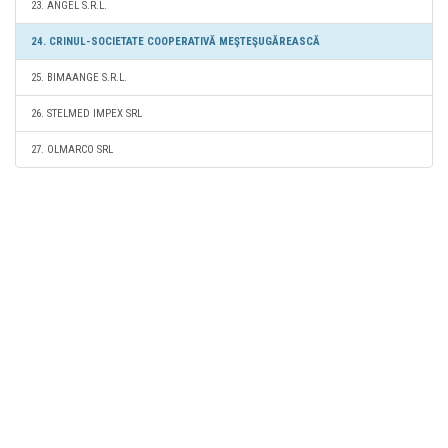
23. ANGEL S.R.L.
24. CRINUL-SOCIETATE COOPERATIVĂ MEŞTEŞUGĂREASCĂ
25. BIMAANGE S.R.L.
26. STELMED IMPEX SRL
27. OLMARCO SRL