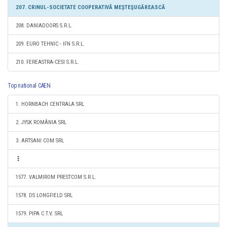
207. CRINUL-SOCIETATE COOPERATIVĂ MEŞTEŞUGĂREASCĂ
208. DANIADOORS S.R.L.
209. EURO TEHNIC - IFN S.R.L.
210. FEREASTRA-CESI S.R.L.
Top national CAEN
1. HORNBACH CENTRALA SRL
2. JYSK ROMÂNIA SRL
3. ARTSANI COM SRL
1577. VALMIROM PRESTCOM S.R.L.
1578. DS LONGFIELD SRL
1579. PIPA C.T.V. SRL