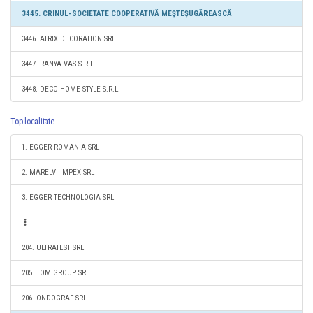
3445. CRINUL-SOCIETATE COOPERATIVĂ MEŞTEŞUGĂREASCĂ
3446. ATRIX DECORATION SRL
3447. RANYA VAS S.R.L.
3448. DECO HOME STYLE S.R.L.
Top localitate
1. EGGER ROMANIA SRL
2. MARELVI IMPEX SRL
3. EGGER TECHNOLOGIA SRL
204. ULTRATEST SRL
205. TOM GROUP SRL
206. ONDOGRAF SRL