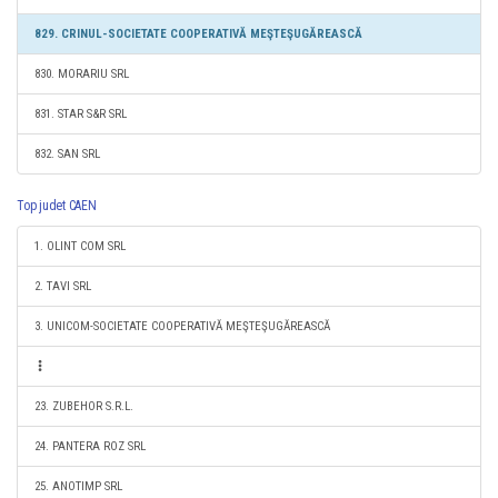
829. CRINUL-SOCIETATE COOPERATIVĂ MEŞTEŞUGĂREASCĂ
830. MORARIU SRL
831. STAR S&R SRL
832. SAN SRL
Top judet CAEN
1. OLINT COM SRL
2. TAVI SRL
3. UNICOM-SOCIETATE COOPERATIVĂ MEŞTEŞUGĂREASCĂ
23. ZUBEHOR S.R.L.
24. PANTERA ROZ SRL
25. ANOTIMP SRL