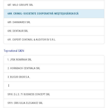
687. MILO GROUPE SRL
688. CRINUL-SOCIETATE COOPERATIVĂ MEŞTEŞUGĂREASCĂ
689. DANMAREX SRL
690. DENTAUR SRL
691. EXPERT CONTABIL & AUDITOR SV S.R.L.
Top national CAEN
1. JYSK ROMÂNIA SRL
2. HORNBACH CENTRALA SRL
3. BUCUR OBOR S.A.
5918. D.L.S. 71 BUSINESS CONCEPT SRL
5919. CRIS IULIA ELEGANCE SRL