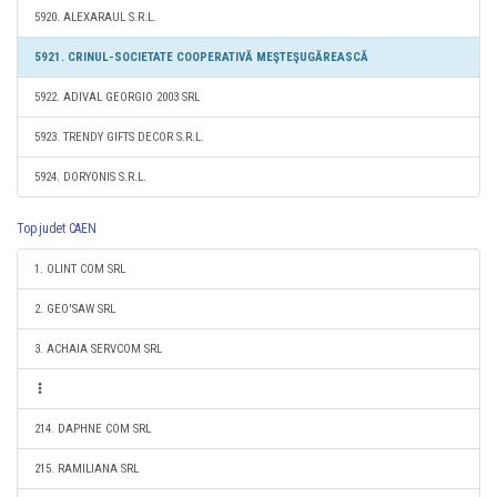
5920. ALEXARAUL S.R.L.
5921. CRINUL-SOCIETATE COOPERATIVĂ MEŞTEŞUGĂREASCĂ
5922. ADIVAL GEORGIO 2003 SRL
5923. TRENDY GIFTS DECOR S.R.L.
5924. DORYONIS S.R.L.
Top judet CAEN
1. OLINT COM SRL
2. GEO'SAW SRL
3. ACHAIA SERVCOM SRL
214. DAPHNE COM SRL
215. RAMILIANA SRL