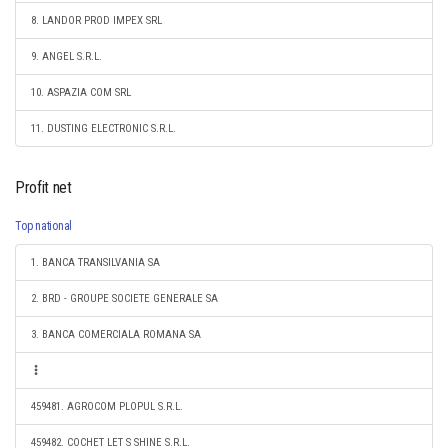
8. LANDOR PROD IMPEX SRL
9. ANGEL S.R.L.
10. ASPAZIA COM SRL
11. DUSTING ELECTRONIC S.R.L.
Profit net
Top national
1. BANCA TRANSILVANIA SA
2. BRD - GROUPE SOCIETE GENERALE SA
3. BANCA COMERCIALA ROMANA SA
459481. AGROCOM PLOPUL S.R.L.
459482. COCHET LET S SHINE S.R.L.