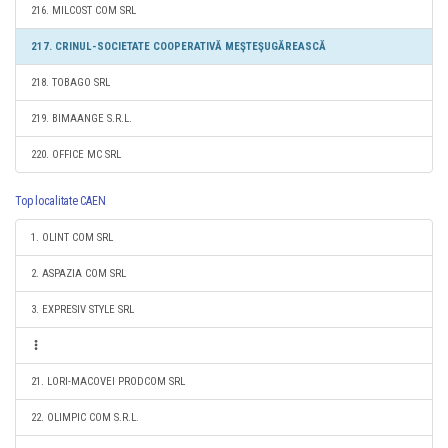
216. MILCOST COM SRL
217. CRINUL-SOCIETATE COOPERATIVĂ MEŞTEŞUGĂREASCĂ
218. TOBAGO SRL
219. BIMAANGE S.R.L.
220. OFFICE MC SRL
Top localitate CAEN
1. OLINT COM SRL
2. ASPAZIA COM SRL
3. EXPRESIV STYLE SRL
21. LORI-MACOVEI PRODCOM SRL
22. OLIMPIC COM S.R.L.