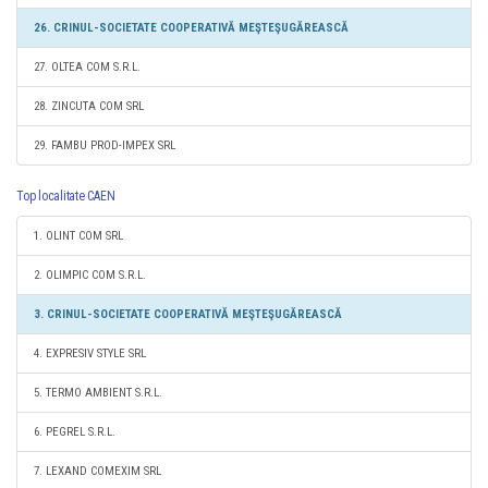
26. CRINUL-SOCIETATE COOPERATIVĂ MEŞTEŞUGĂREASCĂ
27. OLTEA COM S.R.L.
28. ZINCUTA COM SRL
29. FAMBU PROD-IMPEX SRL
Top localitate CAEN
1. OLINT COM SRL
2. OLIMPIC COM S.R.L.
3. CRINUL-SOCIETATE COOPERATIVĂ MEŞTEŞUGĂREASCĂ
4. EXPRESIV STYLE SRL
5. TERMO AMBIENT S.R.L.
6. PEGREL S.R.L.
7. LEXAND COMEXIM SRL