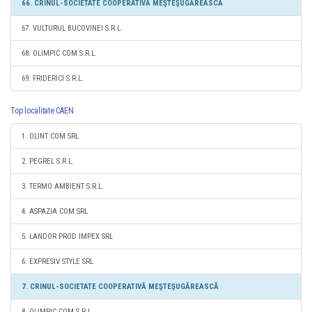
66. CRINUL-SOCIETATE COOPERATIVĂ MEŞTEŞUGĂREASCĂ
67. VULTURUL BUCOVINEI S.R.L.
68. OLIMPIC COM S.R.L.
69. FRIDERICI S.R.L.
Top localitate CAEN
1. OLINT COM SRL
2. PEGREL S.R.L.
3. TERMO AMBIENT S.R.L.
4. ASPAZIA COM SRL
5. LANDOR PROD IMPEX SRL
6. EXPRESIV STYLE SRL
7. CRINUL-SOCIETATE COOPERATIVĂ MEŞTEŞUGĂREASCĂ
8. OLIMPIC COM S.R.L.