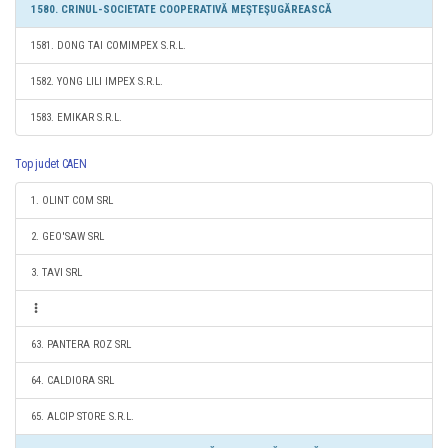
1580. CRINUL-SOCIETATE COOPERATIVĂ MEŞTEŞUGĂREASCĂ
1581. DONG TAI COMIMPEX S.R.L.
1582. YONG LILI IMPEX S.R.L.
1583. EMIKAR S.R.L.
Top judet CAEN
1. OLINT COM SRL
2. GEO'SAW SRL
3. TAVI SRL
63. PANTERA ROZ SRL
64. CALDIORA SRL
65. ALCIP STORE S.R.L.