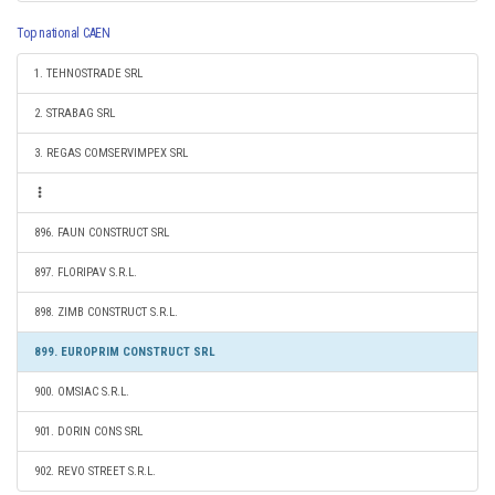
Top national CAEN
1. TEHNOSTRADE SRL
2. STRABAG SRL
3. REGAS COMSERVIMPEX SRL
896. FAUN CONSTRUCT SRL
897. FLORIPAV S.R.L.
898. ZIMB CONSTRUCT S.R.L.
899. EUROPRIM CONSTRUCT SRL
900. OMSIAC S.R.L.
901. DORIN CONS SRL
902. REVO STREET S.R.L.