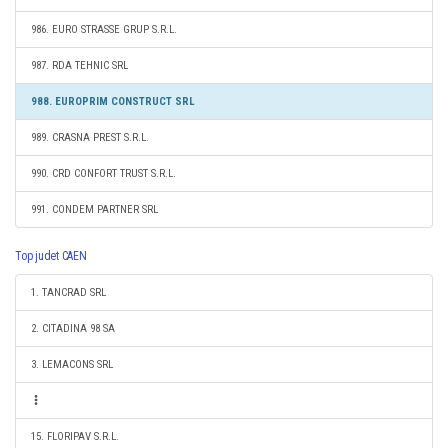
986. EURO STRASSE GRUP S.R.L.
987. RDA TEHNIC SRL
988. EUROPRIM CONSTRUCT SRL
989. CRASNA PREST S.R.L.
990. CRD CONFORT TRUST S.R.L.
991. CONDEM PARTNER SRL
Top judet CAEN
1. TANCRAD SRL
2. CITADINA 98 SA
3. LEMACONS SRL
15. FLORIPAV S.R.L.