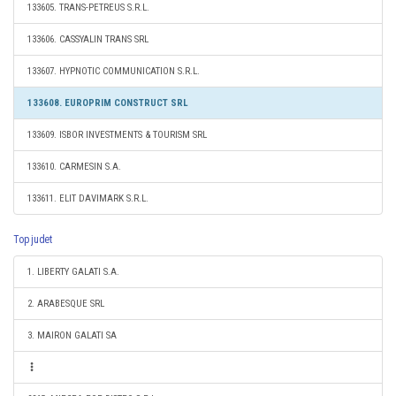
133605. TRANS-PETREUS S.R.L.
133606. CASSYALIN TRANS SRL
133607. HYPNOTIC COMMUNICATION S.R.L.
133608. EUROPRIM CONSTRUCT SRL
133609. ISBOR INVESTMENTS & TOURISM SRL
133610. CARMESIN S.A.
133611. ELIT DAVIMARK S.R.L.
Top judet
1. LIBERTY GALATI S.A.
2. ARABESQUE SRL
3. MAIRON GALATI SA