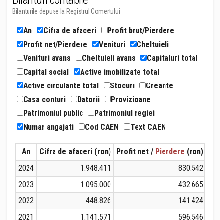
Bilanturi contabile
Bilanturile depuse la Registrul Comertului
An
Cifra de afaceri
Profit brut/Pierdere
Profit net/Pierdere
Venituri
Cheltuieli
Venituri avans
Cheltuieli avans
Capitaluri total
Capital social
Active imobilizate total
Active circulante total
Stocuri
Creante
Casa conturi
Datorii
Provizioane
Patrimoniul public
Patrimoniul regiei
Numar angajati
Cod CAEN
Text CAEN
An
Cifra de afaceri (ron)
Profit net /
Pierdere
(ron)
Ven
2024
1.948.411
830.542
2023
1.095.000
432.665
2022
448.826
141.424
2021
1.141.571
596.546