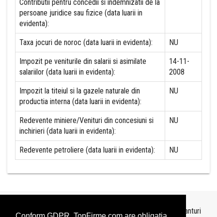
Contributii pentru concedii si indemnizatii de la
persoane juridice sau fizice (data luarii in
evidenta):
Taxa jocuri de noroc (data luarii in evidenta):
NU
Impozit pe veniturile din salarii si asimilate
14-11-
salariilor (data luarii in evidenta):
2008
Impozit la titeiul si la gazele naturale din
NU
productia interna (data luarii in evidenta):
Redevente miniere/Venituri din concesiuni si
NU
inchirieri (data luarii in evidenta):
Redevente petroliere (data luarii in evidenta):
NU
Topurile sunt realizate de
TopFirme
pe baza ultimelor bilanturi
Conform GDPR, TopFirme.com are obligaţia