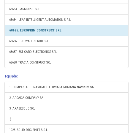
68683. CARMOPOL SRL
68684. LEAF INTELLIGENT AUTOMATION S.R.L.
68685. EUROPRIM CONSTRUCT SRL
68686. GRG WATER PROD SRL
68687. EST CARD ELECTRONICS SRL
68688. TRACIA CONSTRUCT SRL
Top judet
1. COMPANIA DE NAVIGATIE FLUVIALA ROMANA NAVROM SA
2. ARCADA COMPANY SA
3. ARABESQUE SRL
1028. SOLID DRG SHIFT S.R.L.