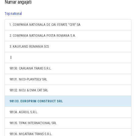
Numar angajati
Top national
1. COMPANIA NATIONALA DE CAI FERATE "CFR" SA
2. COMPANIA NATIONALA POSTA ROMANA S.A.
3. KAUFLAND ROMANIA SCS
98130. CARUANA TRANS S.R.L.
98131. NICO-PLANTSILV SRL
98132. NICU & EMA CAT SRL
98133. EUROPRIM CONSTRUCT SRL
98134. AGROIL S.R.L.
98135. TIPAK INTERNAŢIONAL SRL
98136. MIGATRAK TRANS S.R.L.