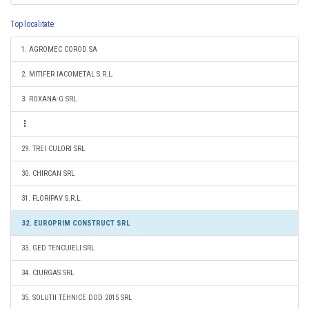
Top localitate
1. AGROMEC COROD SA
2. MITIFER IACOMETAL S.R.L.
3. ROXANA-G SRL
29. TREI CULORI SRL
30. CHIRCAN SRL
31. FLORIPAV S.R.L.
32. EUROPRIM CONSTRUCT SRL
33. GED TENCUIELI SRL
34. CIURGAS SRL
35. SOLUTII TEHNICE DOD 2015 SRL