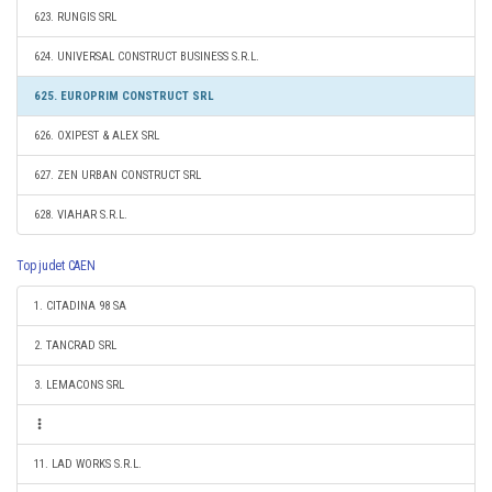
623. RUNGIS SRL
624. UNIVERSAL CONSTRUCT BUSINESS S.R.L.
625. EUROPRIM CONSTRUCT SRL
626. OXIPEST & ALEX SRL
627. ZEN URBAN CONSTRUCT SRL
628. VIAHAR S.R.L.
Top judet CAEN
1. CITADINA 98 SA
2. TANCRAD SRL
3. LEMACONS SRL
11. LAD WORKS S.R.L.