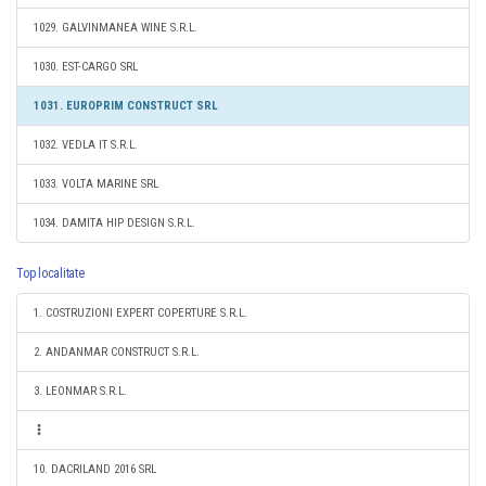
1029. GALVINMANEA WINE S.R.L.
1030. EST-CARGO SRL
1031. EUROPRIM CONSTRUCT SRL
1032. VEDLA IT S.R.L.
1033. VOLTA MARINE SRL
1034. DAMITA HIP DESIGN S.R.L.
Top localitate
1. COSTRUZIONI EXPERT COPERTURE S.R.L.
2. ANDANMAR CONSTRUCT S.R.L.
3. LEONMAR S.R.L.
10. DACRILAND 2016 SRL