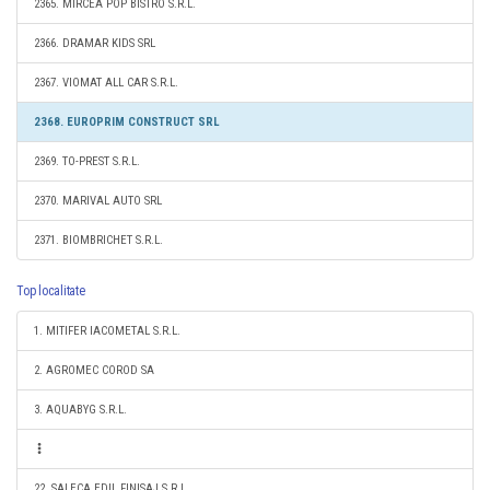
2365. MIRCEA POP BISTRO S.R.L.
2366. DRAMAR KIDS SRL
2367. VIOMAT ALL CAR S.R.L.
2368. EUROPRIM CONSTRUCT SRL
2369. TO-PREST S.R.L.
2370. MARIVAL AUTO SRL
2371. BIOMBRICHET S.R.L.
Top localitate
1. MITIFER IACOMETAL S.R.L.
2. AGROMEC COROD SA
3. AQUABYG S.R.L.
22. SALECA EDIL FINISAJ S.R.L.