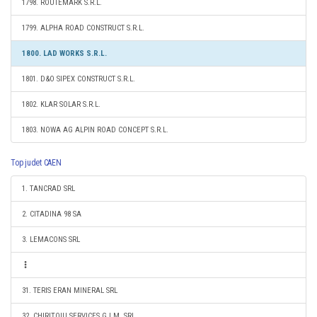
1798. ROUTEMARK S.R.L.
1799. ALPHA ROAD CONSTRUCT S.R.L.
1800. LAD WORKS S.R.L.
1801. D&O SIPEX CONSTRUCT S.R.L.
1802. KLAR SOLAR S.R.L.
1803. NOWA AG ALPIN ROAD CONCEPT S.R.L.
Top judet CAEN
1. TANCRAD SRL
2. CITADINA 98 SA
3. LEMACONS SRL
31. TERIS ERAN MINERAL SRL
32. CHIRIȚOIU SERVICES G.I.M. SRL