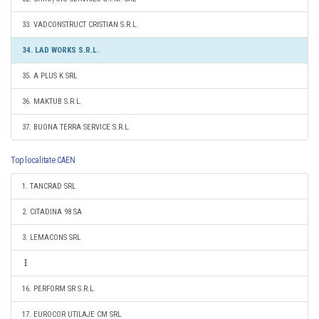
33. VADCONSTRUCT CRISTIAN S.R.L.
34. LAD WORKS S.R.L.
35. A PLUS K SRL
36. MAKTUB S.R.L.
37. BUONA TERRA SERVICE S.R.L.
Top localitate CAEN
1. TANCRAD SRL
2. CITADINA 98 SA
3. LEMACONS SRL
16. PERFORM SR S.R.L.
17. EUROCOR UTILAJE CM SRL