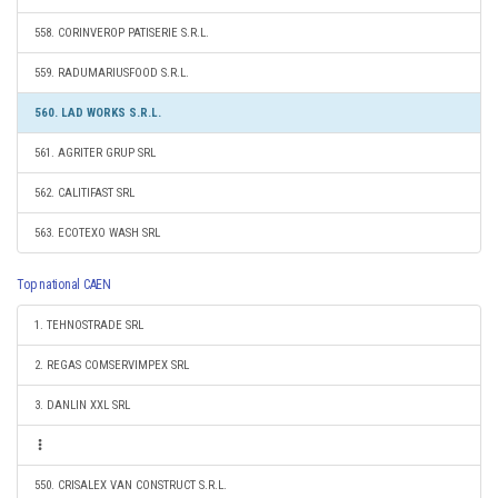
558. CORINVEROP PATISERIE S.R.L.
559. RADUMARIUSFOOD S.R.L.
560. LAD WORKS S.R.L.
561. AGRITER GRUP SRL
562. CALITIFAST SRL
563. ECOTEXO WASH SRL
Top national CAEN
1. TEHNOSTRADE SRL
2. REGAS COMSERVIMPEX SRL
3. DANLIN XXL SRL
550. CRISALEX VAN CONSTRUCT S.R.L.