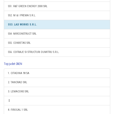
551. R&T GREEN ENERGY 2000 SRL
552. M & I PREMA S.R.L.
553. LAD WORKS S.R.L.
554. MIRCONSTRUCT SRL
555. CONBETAS SRL
556. COFRAJE SI STRUCTURI DUMITRU S.R.L.
Top judet CAEN
1. CITADINA 98 SA
2. TANCRAD SRL
3. LEMACONS SRL
8. FIROGAL 1 SRL