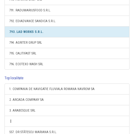
791. RADUMARIUSFOOD S.R.L.
792. EDIADVANCE SANDICA S.R.L.
793. LAD WORKS S.R.L.
794. AGRITER GRUP SRL
795. CALITIFAST SRL
796. ECOTEXO WASH SRL
Top localitate
1. COMPANIA DE NAVIGATIE FLUVIALA ROMANA NAVROM SA
2. ARCADA COMPANY SA
3. ARABESQUE SRL
557. DR STĂTESCU MARIANA S.R.L.