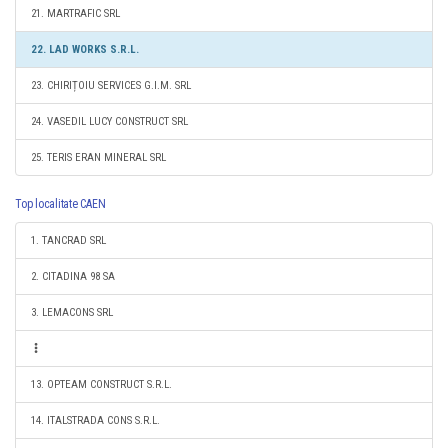
21. MARTRAFIC SRL
22. LAD WORKS S.R.L.
23. CHIRIȚOIU SERVICES G.I.M. SRL
24. VASEDIL LUCY CONSTRUCT SRL
25. TERIS ERAN MINERAL SRL
Top localitate CAEN
1. TANCRAD SRL
2. CITADINA 98 SA
3. LEMACONS SRL
13. OPTEAM CONSTRUCT S.R.L.
14. ITALSTRADA CONS S.R.L.