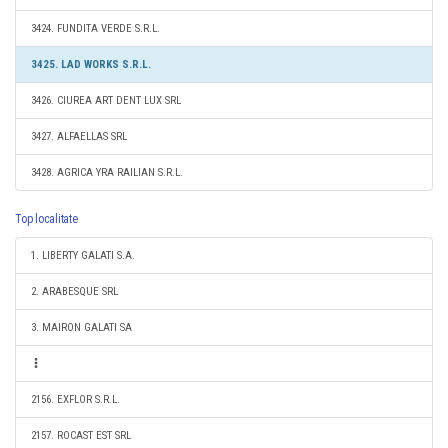
3424. FUNDITA VERDE S.R.L.
3425. LAD WORKS S.R.L.
3426. CIUREA ART DENT LUX SRL
3427. ALFAELLAS SRL
3428. AGRICA YRA RAILIAN S.R.L.
Top localitate
1. LIBERTY GALATI S.A.
2. ARABESQUE SRL
3. MAIRON GALATI SA
2156. EXFLOR S.R.L.
2157. ROCAST EST SRL