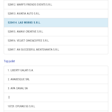
520412. MARY'S FRIENDS EVENTS S.R.L.
520413. AVIATIA AUTO S.R.L.
520414. LAD WORKS S.R.L.
520415. AMAVI CREATIVE S.R.L.
520416. VELVET CAKE&COFFEE S.R.L.
520417. AN SUCCESSFUL MENTENANTA S.R.L.
Top judet
1. LIBERTY GALATI S.A.
2. ARABESQUE SRL
3. APA CANAL SA
10729. EPURAS SG S.R.L.