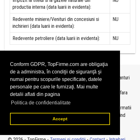
Impozit la titeiul si la gazele naturale din
NU
productia interna (data luarii in evidenta):
Redevente miniere/Venituri din concesiuni si
NU
inchirieri (data luarii in evidenta):
Redevente petroliere (data luarii in evidenta):
NU
Conform GDPR, TopFirme.com are obligaţia
de a administra, în condiţii de siguranţă şi
Topurile sunt realizate de
TopFirme
pe baza ultimelor bilanturi
numai pentru scopurile specificate, datele
depuse si au scop informativ.
personale pe care le furnizaţi. Mai multe
Este interzisa folosirea topurilor fara acordul TopFirme si fara
detalii aflati din pagina
precizarea sursei.
Politica de confidentialitate
Daca doriti sa achizitionati
topuri personalizate
sau informatii
despre agentii economici va rugam sa ne contactati folosind
Accept
sectiunea
Contact
© 2026 - TopFirme -
Termeni si conditii
-
Contact
-
Intrebari