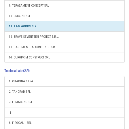
9. TERASAMENT CONCEPT SRL
10. CRICONS SRL
11. LAD WORKS S.R.L.
12. BRAVE SEVENTEEN PROIECT S.R.L.
13. DAGERO METALCONSTRUCT SRL
14. EUROPRIM CONSTRUCT SRL
Top localitate CAEN
1. CITADINA 98 SA
2. TANCRAD SRL
3. LEMACONS SRL
8. FIROGAL 1 SRL