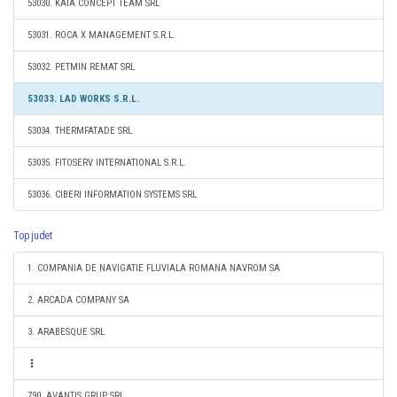
53030. KAIA CONCEPT TEAM SRL
53031. ROCA X MANAGEMENT S.R.L.
53032. PETMIN REMAT SRL
53033. LAD WORKS S.R.L.
53034. THERMFATADE SRL
53035. FITOSERV INTERNATIONAL S.R.L.
53036. CIBERI INFORMATION SYSTEMS SRL
Top judet
1. COMPANIA DE NAVIGATIE FLUVIALA ROMANA NAVROM SA
2. ARCADA COMPANY SA
3. ARABESQUE SRL
790. AVANTIS GRUP SRL