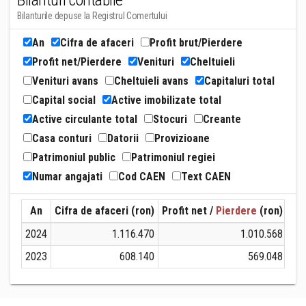
Bilanturi contabile
Bilanturile depuse la Registrul Comertului
An
Cifra de afaceri
Profit brut/Pierdere
Profit net/Pierdere
Venituri
Cheltuieli
Venituri avans
Cheltuieli avans
Capitaluri total
Capital social
Active imobilizate total
Active circulante total
Stocuri
Creante
Casa conturi
Datorii
Provizioane
Patrimoniul public
Patrimoniul regiei
Numar angajati
Cod CAEN
Text CAEN
An
Cifra de afaceri (ron)
Profit net /
Pierdere
(ron)
Ven
2024
1.116.470
1.010.568
2023
608.140
569.048