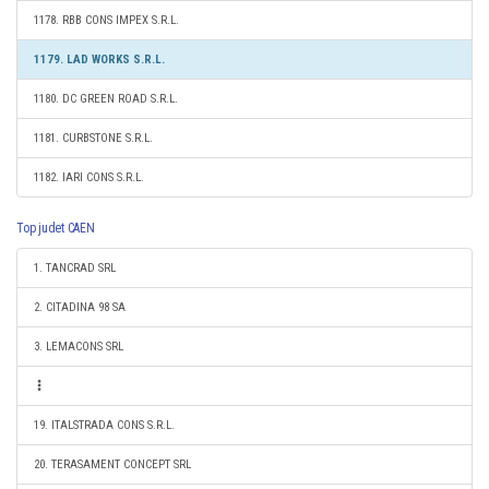
1178. RBB CONS IMPEX S.R.L.
1179. LAD WORKS S.R.L.
1180. DC GREEN ROAD S.R.L.
1181. CURBSTONE S.R.L.
1182. IARI CONS S.R.L.
Top judet CAEN
1. TANCRAD SRL
2. CITADINA 98 SA
3. LEMACONS SRL
19. ITALSTRADA CONS S.R.L.
20. TERASAMENT CONCEPT SRL