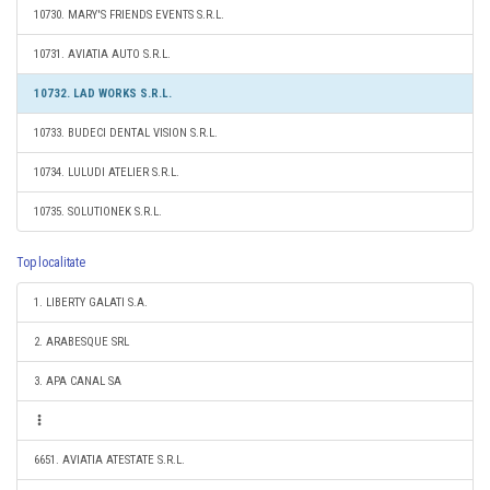
10730. MARY'S FRIENDS EVENTS S.R.L.
10731. AVIATIA AUTO S.R.L.
10732. LAD WORKS S.R.L.
10733. BUDECI DENTAL VISION S.R.L.
10734. LULUDI ATELIER S.R.L.
10735. SOLUTIONEK S.R.L.
Top localitate
1. LIBERTY GALATI S.A.
2. ARABESQUE SRL
3. APA CANAL SA
6651. AVIATIA ATESTATE S.R.L.