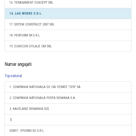
15. TERASAMENT CONCEPT SRL
16. LAD WORKS S.R.L.
17. SISTEM CONSTRUCT 2007 SRL
18. PERFORM SR S.R.L.
19. EUROCOR UTILAJE CM SRL
Numar angajati
Top national
1. COMPANIA NATIONALA DE CAI FERATE "CFR" SA
2. COMPANIA NATIONALA POSTA ROMANA S.A.
3. KAUFLAND ROMANIA SCS
520411. EPURAS SG S.R.L.