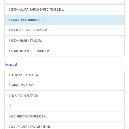
189506. LAURA CARGO EXPEDITION S.R.L.
189507. LAD WORKS S.R.L.
189508. GOLDFLOUR PAN S.R.L.
189509. BIADENT'ALL SRL
189510. BBCAKE BOUTIQUE SRL
Top judet
1. LIBERTY GALATI S.A.
2. ARABESQUE SRL
3. MAIRON GALATI SA
3422. RINCONS ȘANTIER S.R.L.
3423. ANCATAD PAVIMENTE SRL