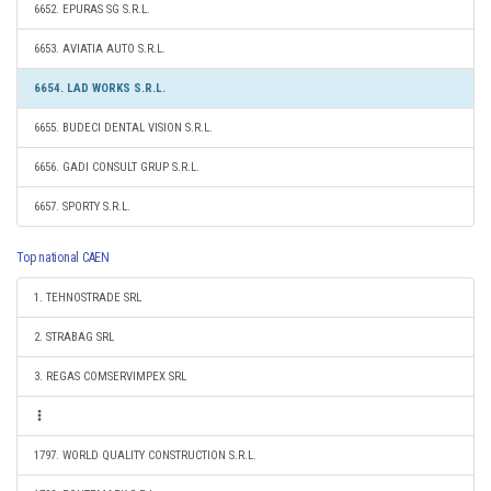
6652. EPURAS SG S.R.L.
6653. AVIATIA AUTO S.R.L.
6654. LAD WORKS S.R.L.
6655. BUDECI DENTAL VISION S.R.L.
6656. GADI CONSULT GRUP S.R.L.
6657. SPORTY S.R.L.
Top national CAEN
1. TEHNOSTRADE SRL
2. STRABAG SRL
3. REGAS COMSERVIMPEX SRL
1797. WORLD QUALITY CONSTRUCTION S.R.L.