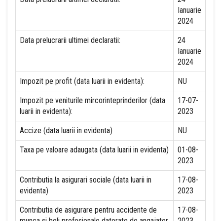
Ianuarie
2024
Data prelucrarii ultimei declaratii:
24
Ianuarie
2024
Impozit pe profit (data luarii in evidenta):
NU
Impozit pe veniturile mircorinteprinderilor (data
17-07-
luarii in evidenta):
2023
Accize (data luarii in evidenta)
NU
Taxa pe valoare adaugata (data luarii in evidenta)
01-08-
2023
Contributia la asigurari sociale (data luarii in
17-08-
evidenta)
2023
Contributia de asigurare pentru accidente de
17-08-
munca si boli profesionale datorate de angajator
2023