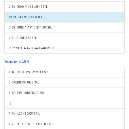
2158. PROD MOB FLUENT SRL
2159. LAD WORKS S.R.L.
2160. CIUREA ART DENT LUX SRL
2161. ALFAELLAS SRL
2162. STELLA AZZURA TRANS S.R.L.
Top national CAEN
1. REGAS COMSERVIMPEX SRL
2. SPEDITION UMB SRL
3. SA & PE CONSTRUCT SRL
1176. ILCONS 2005 S.R.L.
1177. ELITE DESIGN & BUILD S.R.L.