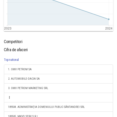
Competitori
Cifra de afaceri
Top national
1. OMV PETROM SA
2. AUTOMOBILE-DACIA SA
3. OMV PETROM MARKETING SRL
189504. ADMINISTRAŢIA DOMENIULUI PUBLIC SÂNTANDREI SRL
189505. MKVD SERV S.R.L.