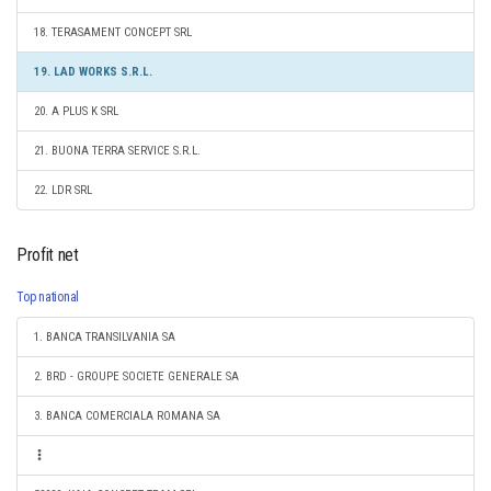
18. TERASAMENT CONCEPT SRL
19. LAD WORKS S.R.L.
20. A PLUS K SRL
21. BUONA TERRA SERVICE S.R.L.
22. LDR SRL
Profit net
Top national
1. BANCA TRANSILVANIA SA
2. BRD - GROUPE SOCIETE GENERALE SA
3. BANCA COMERCIALA ROMANA SA