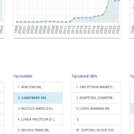
Top localitate
Top national CAEN
To
1. ROM STAR SRL
1. OMV PETROM MARKETING SRL
2. LUNGTRANS SRL
2. ROMPETROL DOWNSTREAM SRL
3. MULTILEG MATSO S.R.L.
3. LUKOIL ROMANIA SRL
4. LUMEA FRUCTELOR ŞI LEGUMELOR SRL
5. SAV-BOG TRANS SRL
81. CUPTORUL DE SUB CURTE SRL