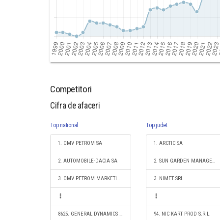
Competitori
Cifra de afaceri
Top national
Top judet
1. OMV PETROM SA
1. ARCTIC SA
2. AUTOMOBILE-DACIA SA
2. SUN GARDEN MANAGEMENT SOCIETATE ÎN COMANDITĂ SIMPLĂ
3. OMV PETROM MARKETING SRL
3. NIMET SRL
8625. GENERAL DYNAMICS EUROPEAN LAND SYSTEMS ROMANIA SRL
94. NIC KART PROD S.R.L.