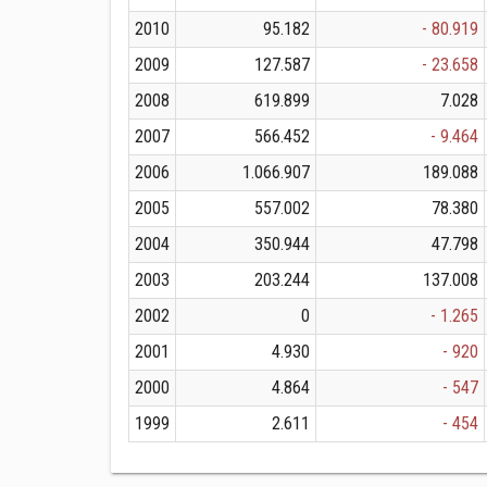
2010
95.182
- 80.919
2009
127.587
- 23.658
2008
619.899
7.028
2007
566.452
- 9.464
2006
1.066.907
189.088
2005
557.002
78.380
2004
350.944
47.798
2003
203.244
137.008
2002
0
- 1.265
2001
4.930
- 920
2000
4.864
- 547
1999
2.611
- 454