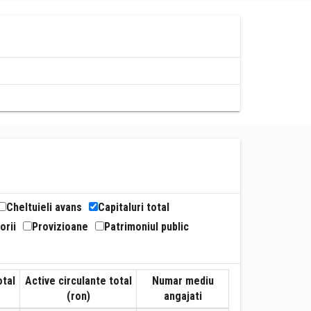
Cheltuieli avans
Capitaluri total
orii
Provizioane
Patrimoniul public
otal
Active circulante total
Numar mediu
(ron)
angajati