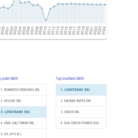
p judet CAEN
Top localitate CAEN
1. ROMBEER CRINGASU SRL
1. LUNGTRANS SRL
2. HELENE SRL
2. DACMA IMPEX SRL
3. LUNGTRANS SRL
3. CADES SRL
4. GMG GAZ TRANS SRL
4. SUN GREEN POWER CHOICE S.R.L.
5. OIL DP S.R.L.