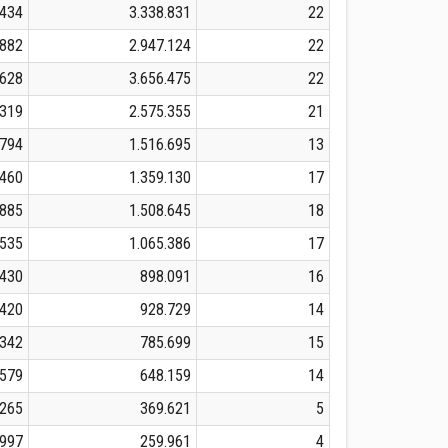
.434
3.338.831
22
.882
2.947.124
22
.628
3.656.475
22
.319
2.575.355
21
.794
1.516.695
13
.460
1.359.130
17
.885
1.508.645
18
.535
1.065.386
17
.430
898.091
16
.420
928.729
14
.342
785.699
15
.579
648.159
14
.265
369.621
5
.997
259.961
4