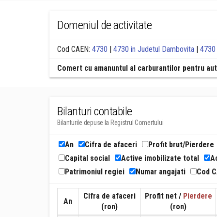
Domeniul de activitate
Cod CAEN:
4730
|
4730 in Judetul Dambovita
|
4730 
Comert cu amanuntul al carburantilor pentru au
Bilanturi contabile
Bilanturile depuse la Registrul Comertului
An
Cifra de afaceri
Profit brut/Pierdere
Capital social
Active imobilizate total
Ac
Patrimoniul regiei
Numar angajati
Cod 
Cifra de afaceri
Profit net /
Pierdere
An
(ron)
(ron)