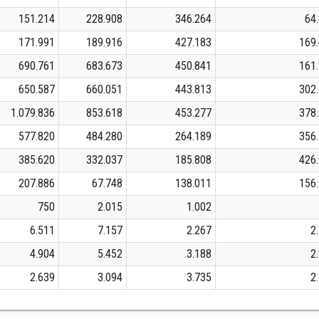
151.214
228.908
346.264
64
171.991
189.916
427.183
169
690.761
683.673
450.841
161
650.587
660.051
443.813
302
1.079.836
853.618
453.277
378
577.820
484.280
264.189
356
385.620
332.037
185.808
426
207.886
67.748
138.011
156
750
2.015
1.002
6.511
7.157
2.267
2
4.904
5.452
3.188
2
2.639
3.094
3.735
2