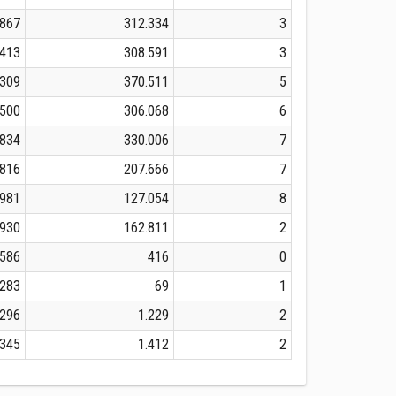
.867
312.334
3
.413
308.591
3
.309
370.511
5
.500
306.068
6
.834
330.006
7
.816
207.666
7
.981
127.054
8
.930
162.811
2
586
416
0
.283
69
1
.296
1.229
2
.345
1.412
2