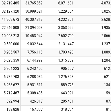
32.719.485
31.765.859
6.071.631
4.073
32.127.320
30.999.621
5.229.504
3.025
41.303.673
40.307.819
4.232.861
2.628
22.246.808
21.394.098
3.353.955
1.935
10.998.213
10.453.942
2.602.799
2.066
9.530.000
9.032.644
2.131.447
1.237
8.205.567
7.756.118
1.703.420
1.089
6.623.359
6.144.999
1.315.869
1.204
6.804.223
6.243.402
906.657
612
6.732.703
6.288.034
1.276.343
621
6.263.677
5.931.511
889.726
134
5.712.487
5.308.435
643.091
59
392.994
426.317
285.431
87
139.828
167.337
318.754
81