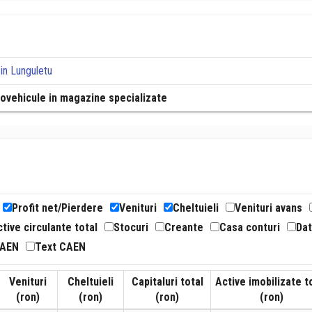
in Lunguletu
tovehicule in magazine specializate
Profit net/Pierdere
Venituri
Cheltuieli
Venituri avans
tive circulante total
Stocuri
Creante
Casa conturi
Dat
CAEN
Text CAEN
Venituri
Cheltuieli
Capitaluri total
Active imobilizate t
(ron)
(ron)
(ron)
(ron)