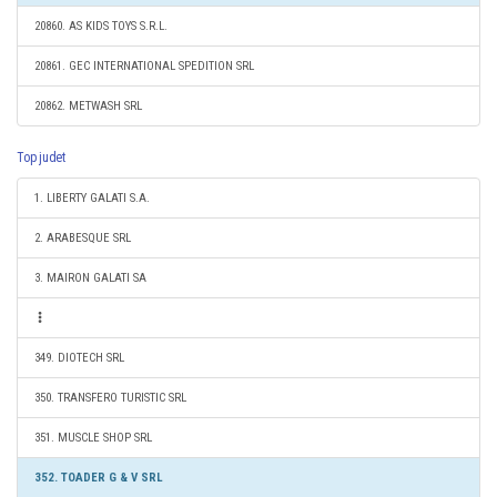
20860. AS KIDS TOYS S.R.L.
20861. GEC INTERNATIONAL SPEDITION SRL
20862. METWASH SRL
Top judet
1. LIBERTY GALATI S.A.
2. ARABESQUE SRL
3. MAIRON GALATI SA
349. DIOTECH SRL
350. TRANSFERO TURISTIC SRL
351. MUSCLE SHOP SRL
352. TOADER G & V SRL