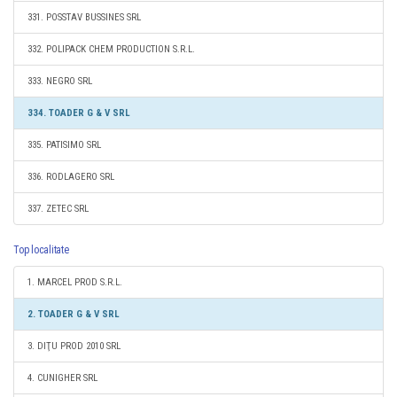
331. POSSTAV BUSSINES SRL
332. POLIPACK CHEM PRODUCTION S.R.L.
333. NEGRO SRL
334. TOADER G & V SRL
335. PATISIMO SRL
336. RODLAGERO SRL
337. ZETEC SRL
Top localitate
1. MARCEL PROD S.R.L.
2. TOADER G & V SRL
3. DIŢU PROD 2010 SRL
4. CUNIGHER SRL