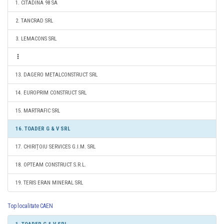
1. CITADINA 98 SA
2. TANCRAD SRL
3. LEMACONS SRL
13. DAGERO METALCONSTRUCT SRL
14. EUROPRIM CONSTRUCT SRL
15. MARTRAFIC SRL
16. TOADER G & V SRL
17. CHIRIȚOIU SERVICES G.I.M. SRL
18. OPTEAM CONSTRUCT S.R.L.
19. TERIS ERAN MINERAL SRL
Top localitate CAEN