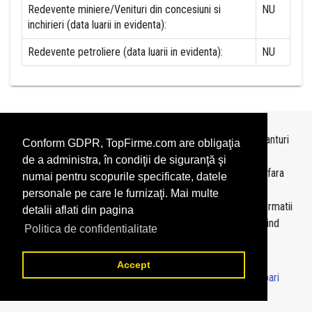
Redevente miniere/Venituri din concesiuni si
NU
inchirieri (data luarii in evidenta):
Redevente petroliere (data luarii in evidenta):
NU
Topurile sunt realizate de
TopFirme
pe baza ultimelor bilanturi
Conform GDPR, TopFirme.com are obligaţia
depuse si au scop informativ.
de a administra, în condiţii de siguranţă şi
Este interzisa folosirea topurilor fara acordul TopFirme si fara
numai pentru scopurile specificate, datele
precizarea sursei.
personale pe care le furnizaţi. Mai multe
Daca doriti sa achizitionati
topuri personalizate
sau informatii
detalii aflati din pagina
despre agentii economici va rugam sa ne contactati folosind
Politica de confidentialitate
sectiunea
Contact
Accept
© 2026 - TopFirme -
Termeni si conditii
-
Contact
-
Intrebari
frecvente