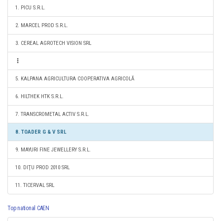
1. PICU S.R.L.
2. MARCEL PROD S.R.L.
3. CEREAL AGROTECH VISION SRL
5. KALPANA AGRICULTURA COOPERATIVA AGRICOLĂ
6. HILTHEK HTK S.R.L.
7. TRANSCROMETAL ACTIV S.R.L.
8. TOADER G & V SRL
9. MAYURI FINE JEWELLERY S.R.L.
10. DIŢU PROD 2010 SRL
11. TICERVAL SRL
Top national CAEN