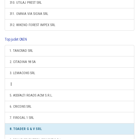
310. UTILAJ PREST SRL
311. OMNIA VIA SIGNA SRL
312. WIKEND FOREST IMPEX SRL
Top judet CAEN
1. TANCRAD SRL
2. CITADINA 98 SA
3. LEMACONS SRL
5. ASSFALTI ROADS ACM S.R.L.
6. CRICONS SRL
7. FIROGAL 1 SRL
8. TOADER G & V SRL