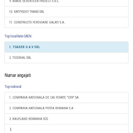
9. BRAVE SEVENTEEN PROIECT S.R.L.
10. KATYYSDEY TRANS SRL
11. CONSTRUCTII FEROVIARE GALATI S.A.
Top localitate CAEN
1. TOADER G & V SRL
2. TICERVAL SRL
Numar angajati
Top national
1. COMPANIA NATIONALA DE CAI FERATE "CFR" SA
2. COMPANIA NATIONALA POSTA ROMANA S.A.
3. KAUFLAND ROMANIA SCS