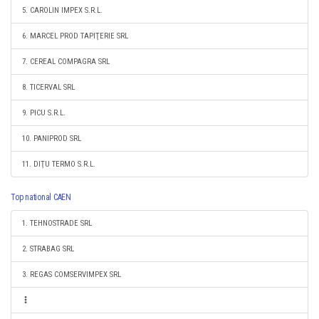
5. CAROLIN IMPEX S.R.L.
6. MARCEL PROD TAPIŢERIE SRL
7. CEREAL COMPAGRA SRL
8. TICERVAL SRL
9. PICU S.R.L.
10. PANIPROD SRL
11. DIŢU TERMO S.R.L.
Top national CAEN
1. TEHNOSTRADE SRL
2. STRABAG SRL
3. REGAS COMSERVIMPEX SRL