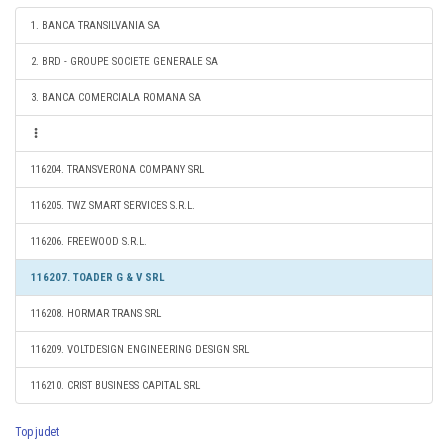
1. BANCA TRANSILVANIA SA
2. BRD - GROUPE SOCIETE GENERALE SA
3. BANCA COMERCIALA ROMANA SA
116204. TRANSVERONA COMPANY SRL
116205. TWZ SMART SERVICES S.R.L.
116206. FREEWOOD S.R.L.
116207. TOADER G & V SRL
116208. HORMAR TRANS SRL
116209. VOLTDESIGN ENGINEERING DESIGN SRL
116210. CRIST BUSINESS CAPITAL SRL
Top judet