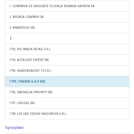
1. COMPANIA DE NAVIGATIE FLUVIALA ROMANA NAVROM SA
2. ARCADA COMPANY SA
3. ARABESQUE SRL
1792. BIG PANDA RETAIL S.R.L.
1793. ACTACONT EXPERT SRL
1794. ANASTAVADENT 73 S.R.L.
1795. TOADER G & V SRL
1796. SMERALDA PRYORYTY SRL
1797. LINOGAL SRL
1798. LGS CAD DESIGN INNOVATION S.R.L.
Top localitate