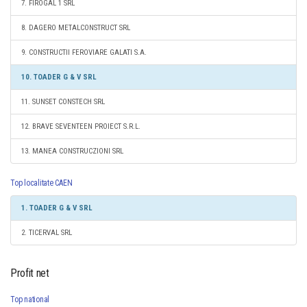
7. FIROGAL 1 SRL
8. DAGERO METALCONSTRUCT SRL
9. CONSTRUCTII FEROVIARE GALATI S.A.
10. TOADER G & V SRL
11. SUNSET CONSTECH SRL
12. BRAVE SEVENTEEN PROIECT S.R.L.
13. MANEA CONSTRUCZIONI SRL
Top localitate CAEN
1. TOADER G & V SRL
2. TICERVAL SRL
Profit net
Top national