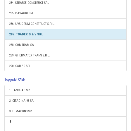
284. STRASSE CONSTRUCT SRL
285. DAVAGIO SRL
286. UVS DRUM CONSTRUCT S.R.L.
287. TOADER G & V SRL
288. COMTRAM SA
289. GHERMATEX TRANS S.R.L.
290. CARIER SRL
Top judet CAEN
1. TANCRAD SRL
2. CITADINA 98 SA
3. LEMACONS SRL