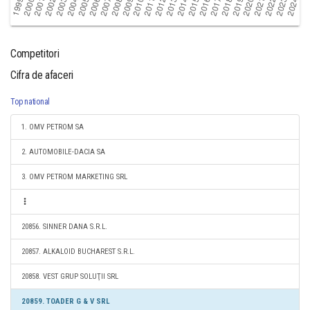
Competitori
Cifra de afaceri
Top national
1. OMV PETROM SA
2. AUTOMOBILE-DACIA SA
3. OMV PETROM MARKETING SRL
20856. SINNER DANA S.R.L.
20857. ALKALOID BUCHAREST S.R.L.
20858. VEST GRUP SOLUŢII SRL
20859. TOADER G & V SRL