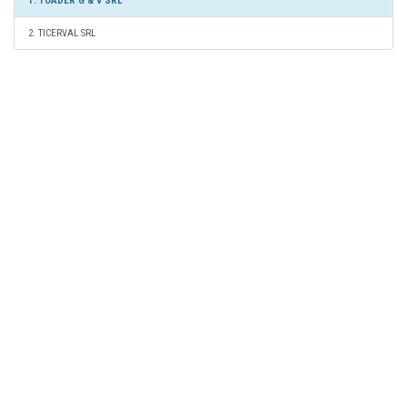
1. TOADER G & V SRL
2. TICERVAL SRL