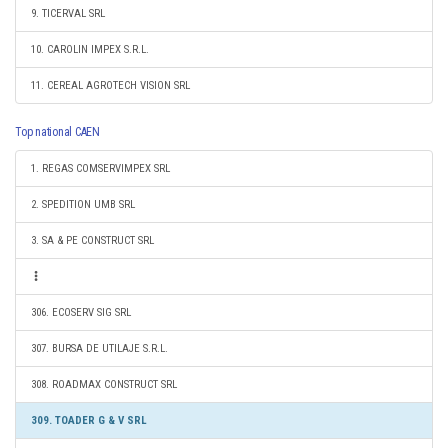
9. TICERVAL SRL
10. CAROLIN IMPEX S.R.L.
11. CEREAL AGROTECH VISION SRL
Top national CAEN
1. REGAS COMSERVIMPEX SRL
2. SPEDITION UMB SRL
3. SA & PE CONSTRUCT SRL
306. ECOSERV SIG SRL
307. BURSA DE UTILAJE S.R.L.
308. ROADMAX CONSTRUCT SRL
309. TOADER G & V SRL