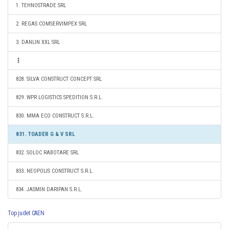
1. TEHNOSTRADE SRL
2. REGAS COMSERVIMPEX SRL
3. DANLIN XXL SRL
828. SILVA CONSTRUCT CONCEPT SRL
829. WPR LOGISTICS SPEDITION S.R.L.
830. MMA ECO CONSTRUCT S.R.L.
831. TOADER G & V SRL
832. SOLOC RABOTARE SRL
833. NEOPOLIS CONSTRUCT S.R.L.
834. JASMIN DARIPAN S.R.L.
Top judet CAEN