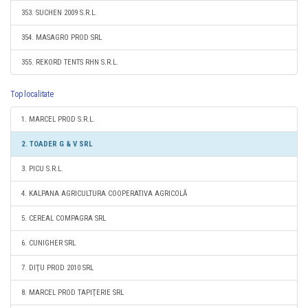
353. SUCHEN 2009 S.R.L.
354. MASAGRO PROD SRL
355. REKORD TENTS RHN S.R.L.
Top localitate
1. MARCEL PROD S.R.L.
2. TOADER G & V SRL
3. PICU S.R.L.
4. KALPANA AGRICULTURA COOPERATIVA AGRICOLĂ
5. CEREAL COMPAGRA SRL
6. CUNIGHER SRL
7. DIŢU PROD 2010 SRL
8. MARCEL PROD TAPIŢERIE SRL