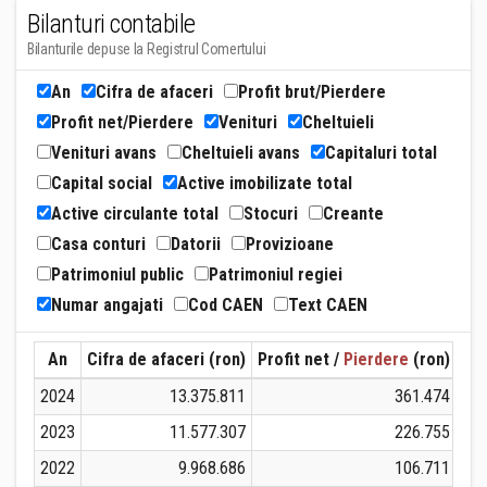
Bilanturi contabile
Bilanturile depuse la Registrul Comertului
An
Cifra de afaceri
Profit brut/Pierdere
Profit net/Pierdere
Venituri
Cheltuieli
Venituri avans
Cheltuieli avans
Capitaluri total
Capital social
Active imobilizate total
Active circulante total
Stocuri
Creante
Casa conturi
Datorii
Provizioane
Patrimoniul public
Patrimoniul regiei
Numar angajati
Cod CAEN
Text CAEN
An
Cifra de afaceri (ron)
Profit net /
Pierdere
(ron)
Ven
2024
13.375.811
361.474
2023
11.577.307
226.755
2022
9.968.686
106.711