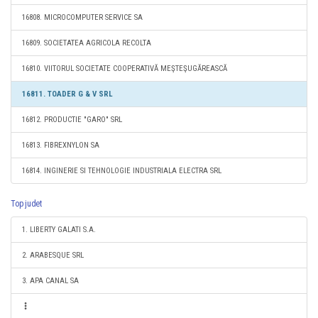
16808. MICROCOMPUTER SERVICE SA
16809. SOCIETATEA AGRICOLA RECOLTA
16810. VIITORUL SOCIETATE COOPERATIVĂ MEŞTEŞUGĂREASCĂ
16811. TOADER G & V SRL
16812. PRODUCTIE "GARO" SRL
16813. FIBREXNYLON SA
16814. INGINERIE SI TEHNOLOGIE INDUSTRIALA ELECTRA SRL
Top judet
1. LIBERTY GALATI S.A.
2. ARABESQUE SRL
3. APA CANAL SA