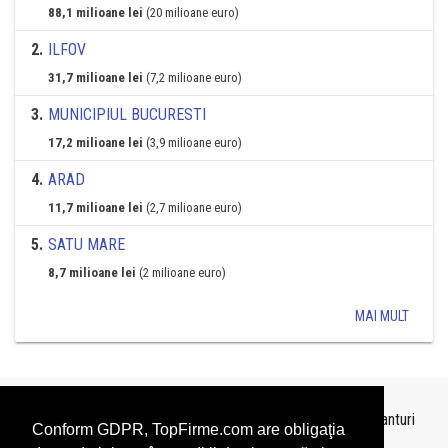
88,1 milioane lei
(20 milioane euro)
2
.
ILFOV
31,7 milioane lei
(7,2 milioane euro)
3
.
MUNICIPIUL BUCURESTI
17,2 milioane lei
(3,9 milioane euro)
4
.
ARAD
11,7 milioane lei
(2,7 milioane euro)
5
.
SATU MARE
8,7 milioane lei
(2 milioane euro)
MAI MULT
Topurile sunt realizate de
TopFirme
pe baza ultimelor bilanturi
Conform GDPR, TopFirme.com are obligaţia
depuse si au scop informativ.