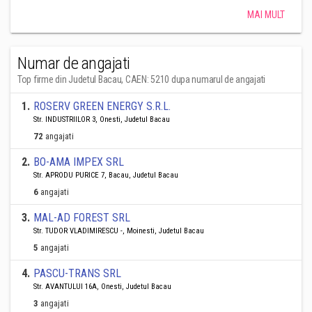
MAI MULT
Numar de angajati
Top firme din Judetul Bacau, CAEN: 5210 dupa numarul de angajati
1
.
ROSERV GREEN ENERGY S.R.L.
Str. INDUSTRIILOR 3, Onesti, Judetul Bacau
72
angajati
2
.
BO-AMA IMPEX SRL
Str. APRODU PURICE 7, Bacau, Judetul Bacau
6
angajati
3
.
MAL-AD FOREST SRL
Str. TUDOR VLADIMIRESCU -, Moinesti, Judetul Bacau
5
angajati
4
.
PASCU-TRANS SRL
Str. AVANTULUI 16A, Onesti, Judetul Bacau
3
angajati