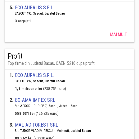
5
.
ECO AURALIS S.R.L.
SASCUT 492, Sascut, Judetul Bacau
3
angajati
MAI MULT
Profit
Top firme din Judetul Bacau, CAEN: 5210 dupa profit
1
.
ECO AURALIS S.R.L.
SASCUT 492, Sascut, Judetul Bacau
1,1 milioane lei
(238.752 euro)
2
.
BO-AMA IMPEX SRL
Str. APRODU PURICE 7, Bacau, Judetul Bacau
558.031 lei
(126.825 euro)
3
.
MAL-AD FOREST SRL
Str. TUDOR VLADIMIRESCU -, Moinesti, Judetul Bacau
89.362 lei
(20.310 euro)