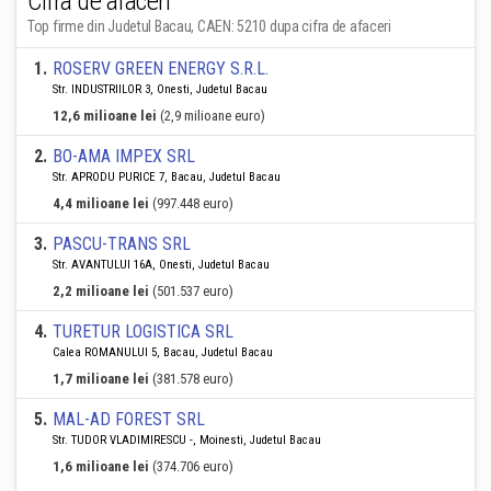
Cifra de afaceri
Top firme din Judetul Bacau, CAEN: 5210 dupa cifra de afaceri
1
.
ROSERV GREEN ENERGY S.R.L.
Str. INDUSTRIILOR 3, Onesti, Judetul Bacau
12,6 milioane lei
(2,9 milioane euro)
2
.
BO-AMA IMPEX SRL
Str. APRODU PURICE 7, Bacau, Judetul Bacau
4,4 milioane lei
(997.448 euro)
3
.
PASCU-TRANS SRL
Str. AVANTULUI 16A, Onesti, Judetul Bacau
2,2 milioane lei
(501.537 euro)
4
.
TURETUR LOGISTICA SRL
Calea ROMANULUI 5, Bacau, Judetul Bacau
1,7 milioane lei
(381.578 euro)
5
.
MAL-AD FOREST SRL
Str. TUDOR VLADIMIRESCU -, Moinesti, Judetul Bacau
1,6 milioane lei
(374.706 euro)