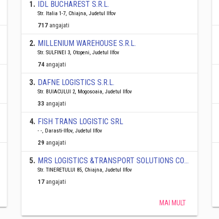
1
.
IDL BUCHAREST S.R.L.
Str. Italia 1-7, Chiajna, Judetul Ilfov
717
angajati
2
.
MILLENIUM WAREHOUSE S.R.L.
Str. SULFINEI 3, Otopeni, Judetul Ilfov
74
angajati
3
.
DAFNE LOGISTICS S.R.L.
Str. BUIACULUI 2, Mogosoaia, Judetul Ilfov
33
angajati
4
.
FISH TRANS LOGISTIC SRL
- -, Darasti-Ilfov, Judetul Ilfov
29
angajati
5
.
MRS LOGISTICS &TRANSPORT SOLUTIONS COMPANY S.R.L.
Str. TINERETULUI 85, Chiajna, Judetul Ilfov
17
angajati
MAI MULT