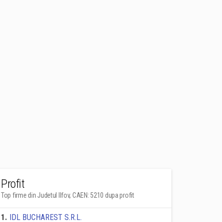
Profit
Top firme din Judetul Ilfov, CAEN: 5210 dupa profit
1
.
IDL BUCHAREST S.R.L.