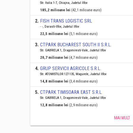
Str. Italia 1-7, Chiajna, Judetul Ilfov
185,2 milioane lei
(42,1 milioane euro)
2
.
FISH TRANS LOGISTIC SRL
- -, Darasti-Ilfov, Judetul Ilfov
22,5 milioane lei
(5,1 milioane euro)
3
.
CTPARK BUCHAREST SOUTH II S.R.L.
Str. GABRIELA 1, Dragomiresti-Vale, Judetul Ilfov
20,7 milioane lei
(4,7 milioane euro)
4
.
GRUP SERVICII AGRICOLE S.R.L.
Str. ATOMISTILOR 127-135, Magurele, Judetul Ilfov
14,8 milioane lei
(3,4 milioane euro)
5
.
CTPARK TIMISOARA EAST S.R.L.
Str. GABRIELA 1, Dragomiresti-Vale, Judetul Ilfov
12,8 milioane lei
(2,9 milioane euro)
MAI MULT