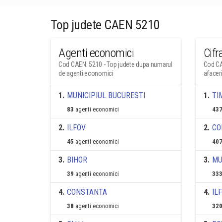
Top judete CAEN 5210
Agenti economici
Cifr
Cod CAEN: 5210 - Top judete dupa numarul
Cod CA
de agenti economici
afacer
1
.
MUNICIPIUL BUCURESTI
1
.
TI
83
agenti economici
437
2
.
ILFOV
2
.
CO
45
agenti economici
407
3
.
BIHOR
3
.
MU
39
agenti economici
333
4
.
CONSTANTA
4
.
IL
38
agenti economici
320