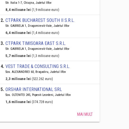
Str. Italia 1-7, Chiajna, Judetul Ilfov
8,4 milioane lei
(1,9 milioane euro)
2
.
CTPARK BUCHAREST SOUTH II S.R.L.
Str. GABRIELA 1, Dragomiresti-Vale, Judetul Ilfov
6,4 milioane lei
(1,4 milioane euro)
3
.
CTPARK TIMISOARA EAST S.R.L.
Str. GABRIELA 1, Dragomiresti-Vale, Judetul Ilfov
5,7 milioane lei
(1,3 milioane euro)
4
.
VEST TRADE & CONSULTING S.R.L.
Sos. ALEXANDRIEI 60, Bragadiru, Judetul Ilfov
2,3 milioane lei
(522.262 euro)
5
.
ORSHAR INTERNATIONAL SRL
Sos. OLTENITEI 245, Popesti Leordeni, Judetul Ilfov
1,6 milioane lei
(374.728 euro)
MAI MULT