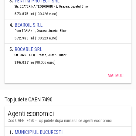
3
.
FENTIM PROTECT SRL
Str. ECATERINA TEODOROIU 42, Oradea, Judetul Bihor
573.875 lei
(130.426 euro)
4
.
BEAROIL S.R.L.
Parc TRAIAN 1, Oradea, Judetul Bihor
572.980 lei
(130.223 euro)
5
.
ROCABLE SRL
Str. OASULUI 8, Oradea, Judetul Bihor
396.027 lei
(90.006 euro)
MAI MULT
Top judete CAEN 7490
Agenti economici
Cod CAEN: 7490 - Top judete dupa numarul de agenti economici
1
.
MUNICIPIUL BUCURESTI