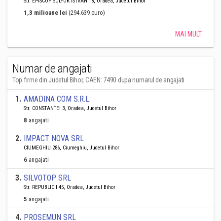
Str. EPISCOP SULYOK ISTVÁN 18, Oradea, Judetul Bihor
1,3 milioane lei
(294.639 euro)
MAI MULT
Numar de angajati
Top firme din Judetul Bihor, CAEN: 7490 dupa numarul de angajati
1
.
AMADINA COM S.R.L.
Str. CONSTANTEI 3, Oradea, Judetul Bihor
8
angajati
2
.
IMPACT NOVA SRL
CIUMEGHIU 286, Ciumeghiu, Judetul Bihor
6
angajati
3
.
SILVOTOP SRL
Str. REPUBLICII 45, Oradea, Judetul Bihor
5
angajati
4
.
PROSEMUN SRL