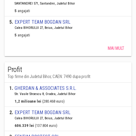
SANTANDREI 571, Santandrei, Judetul Bihor
5
angajati
5
.
EXPERT TEAM BOGDAN SRL
Calea BIHORULUI 27, Beius, Judetul Bihor
5
angajati
MAI MULT
Profit
Top firme din Judetul Bihor, CAEN: 7490 dupa profit
1
.
GHERDAN & ASSOCIATES S.R.L.
Str. Vasile Stroescu 8, Oradea, Judetul Bihor
1,2 milioane lei
(280.468 euro)
2
.
EXPERT TEAM BOGDAN SRL
Calea BIHORULUI 27, Beius, Judetul Bihor
606.339 lei
(137.804 euro)