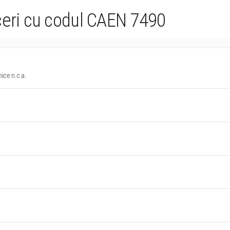
ceri cu codul CAEN 7490
nice n.c.a.