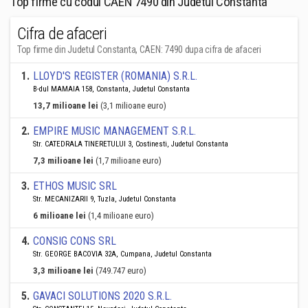
Top firme cu codul CAEN 7490 din Judetul Constanta
Cifra de afaceri
Top firme din Judetul Constanta, CAEN: 7490 dupa cifra de afaceri
1
.
LLOYD'S REGISTER (ROMANIA) S.R.L.
B-dul MAMAIA 158, Constanta, Judetul Constanta
13,7 milioane lei
(3,1 milioane euro)
2
.
EMPIRE MUSIC MANAGEMENT S.R.L.
Str. CATEDRALA TINERETULUI 3, Costinesti, Judetul Constanta
7,3 milioane lei
(1,7 milioane euro)
3
.
ETHOS MUSIC SRL
Str. MECANIZARII 9, Tuzla, Judetul Constanta
6 milioane lei
(1,4 milioane euro)
4
.
CONSIG CONS SRL
Str. GEORGE BACOVIA 32A, Cumpana, Judetul Constanta
3,3 milioane lei
(749.747 euro)
5
.
GAVACI SOLUTIONS 2020 S.R.L.