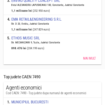
3
.
ENVIRO QUALITY CONCEPT SRL
B-dul ALEXANDRU LAPUSNEANU 100, Constanta, Judetul Constanta
1,1 milioane lei
(252.950 euro)
4
.
EMA RETAIL&ENGINEERING S.R.L.
Str. D 20, Ovidiu, Judetul Constanta
1,1 milioane lei
(247.829 euro)
5
.
ETHOS MUSIC SRL
Str. MECANIZARII 9, Tuzla, Judetul Constanta
898.476 lei
(204.199 euro)
MAI MULT
Top judete CAEN 7490
Agenti economici
Cod CAEN: 7490 - Top judete dupa numarul de agenti economici
1
.
MUNICIPIUL BUCURESTI