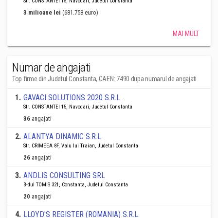
Str. CONSTANTEI 15, Navodari, Judetul Constanta
3 milioane lei
(681.758 euro)
MAI MULT
Numar de angajati
Top firme din Judetul Constanta, CAEN: 7490 dupa numarul de angajati
1
.
GAVACI SOLUTIONS 2020 S.R.L.
Str. CONSTANTEI 15, Navodari, Judetul Constanta
36
angajati
2
.
ALANTYA DINAMIC S.R.L.
Str. CRIMEEA 8F, Valu lui Traian, Judetul Constanta
26
angajati
3
.
ANDLIS CONSULTING SRL
B-dul TOMIS 321, Constanta, Judetul Constanta
20
angajati
4
.
LLOYD'S REGISTER (ROMANIA) S.R.L.